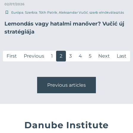
02/07/2026
Európa
,
Szerbia
,
Tóth Patrik
,
Aleksandar Vučić
,
szerb elnökválasztás
Lemondás vagy hatalmi manőver? Vučić új
stratégiája
First
Previous
1
2
3
4
5
Next
Last
Previous articles
Danube Institute