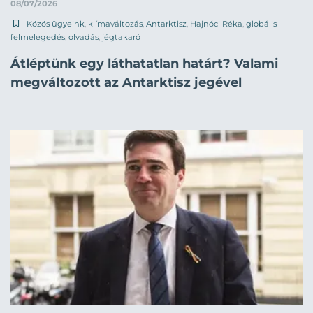
08/07/2026
Közös ügyeink
,
klímaváltozás
,
Antarktisz
,
Hajnóci Réka
,
globális
felmelegedés
,
olvadás
,
jégtakaró
Átléptünk egy láthatatlan határt? Valami
megváltozott az Antarktisz jegével