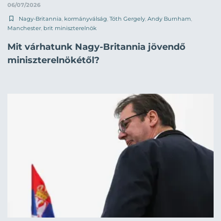
06/07/2026
Nagy-Britannia
,
kormányválság
,
Tóth Gergely
,
Andy Burnham
,
Manchester
,
brit miniszterelnök
Mit várhatunk Nagy-Britannia jövendő
miniszterelnökétől?