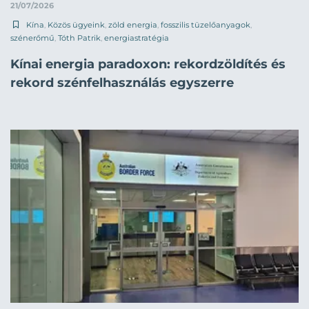
21/07/2026
Kína
,
Közös ügyeink
,
zöld energia
,
fosszilis tüzelőanyagok
,
szénerőmű
,
Tóth Patrik
,
energiastratégia
Kínai energia paradoxon: rekordzöldítés és
rekord szénfelhasználás egyszerre