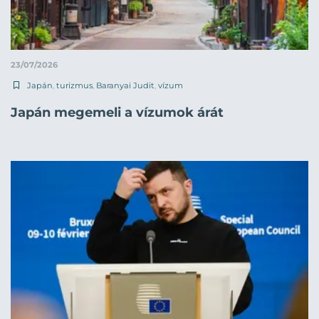
23/07/2026
Japán
,
turizmus
,
Baranyai Judit
,
vízum
Japán megemeli a vízumok árát