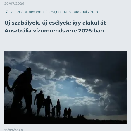
20/07/2026
Ausztrália
,
bevándorlás
,
Hajnóci Réka
,
ausztrál vízum
Új szabályok, új esélyek: így alakul át
Ausztrália vízumrendszere 2026-ban
15/07/2026