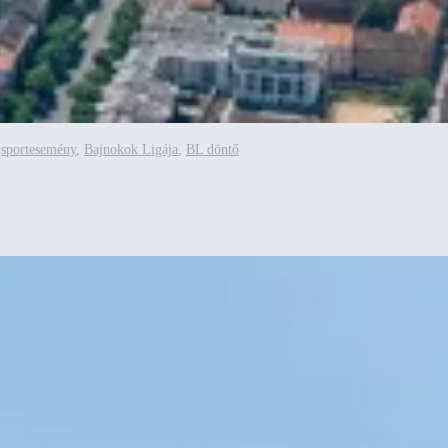
,
sportesemény
,
Bajnokok Ligája
,
BL döntő