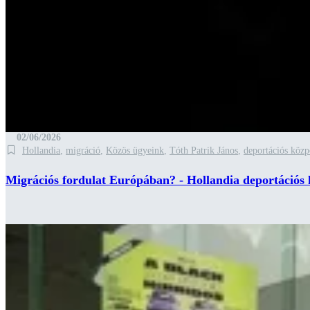
02/06/2026
Hollandia
,
migráció
,
Közös ügyeink
,
Tóth Patrik János
,
deportációs közp
Migrációs fordulat Európában? - Hollandia deportációs 