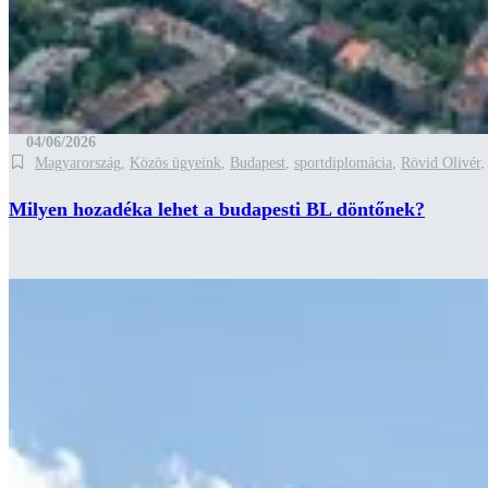
04/06/2026
Magyarország
,
Közös ügyeink
,
Budapest
,
sportdiplomácia
,
Rövid Olivér
Milyen hozadéka lehet a budapesti BL döntőnek?