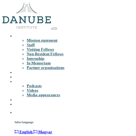
Mission statement
Staff
Visiting Fellows
Non-Resident Fellows
Internship
In Memoriam
Partner organisations
Podcasts
Videos
Media appearances
Select language
English
Magyar