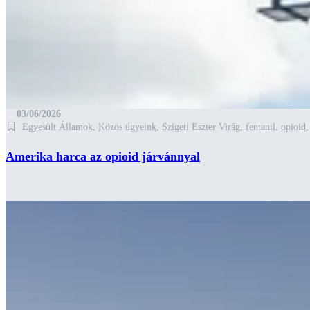
03/06/2026
Egyesült Államok
,
Közös ügyeink
,
Szigeti Eszter Virág
,
fentanil
,
opioid
Amerika harca az opioid járvánnyal