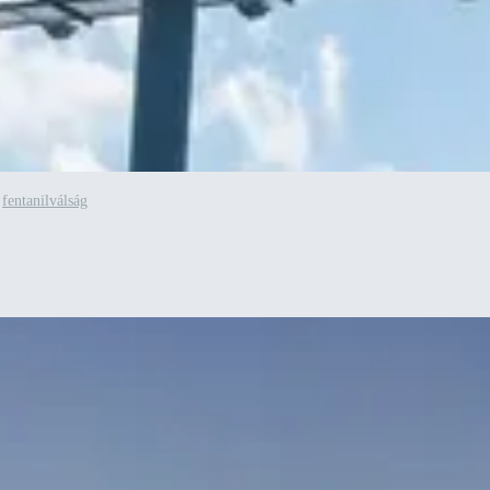
,
fentanilválság