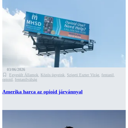
03/06/2026
Egyesült Államok
,
Közös ügyeink
,
Szigeti Eszter Virág
,
fentanil
,
opioid
,
fentanilválság
Amerika harca az opioid járvánnyal