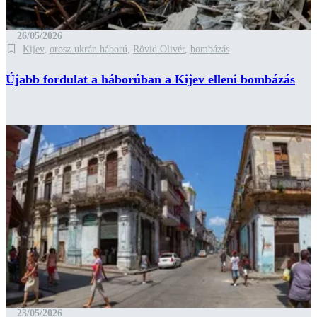
26/05/2026
Kijev
,
orosz-ukrán háború
,
Rövid Olivér
,
bombázás
Újabb fordulat a háborúban a Kijev elleni bombázás
23/05/2026