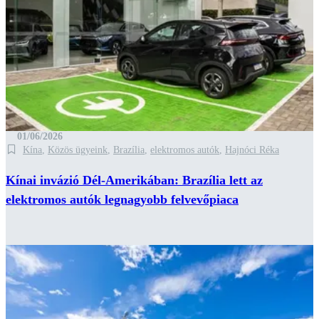
01/06/2026
Kína
,
Közös ügyeink
,
Brazília
,
elektromos autók
,
Hajnóci Réka
Kínai invázió Dél-Amerikában: Brazília lett az
elektromos autók legnagyobb felvevőpiaca