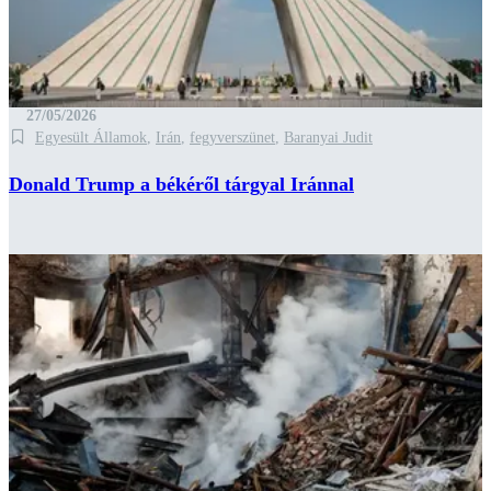
27/05/2026
Egyesült Államok
,
Irán
,
fegyverszünet
,
Baranyai Judit
Donald Trump a békéről tárgyal Iránnal