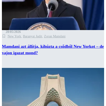
28/05/2026
New York
,
Baranyai Judit
,
Zoran Mamdani
Mamdani azt állítja, kihúzta a csődből New Yorkot – de
vajon igazat mond?