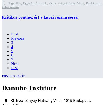
Nagyvilág
,
Egyesült Államok
,
Kuba
,
Szigeti Eszter Virág
,
Raul Castro
,
kubai rezsim
Kritikus ponthoz ért a kubai rezsim sorsa
First
Previous
3
4
5
6
7
Next
Last
Previous articles
Danube Institute
Office:
Lónyay-Hatvany Villa - 1015 Budapest,