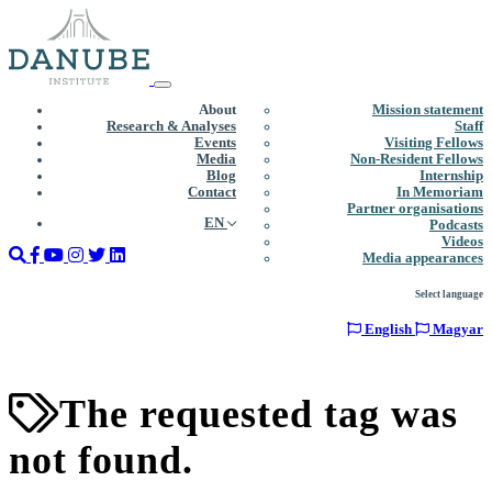
About
Mission statement
Research & Analyses
Staff
Events
Visiting Fellows
Media
Non-Resident Fellows
Blog
Internship
Contact
In Memoriam
Partner organisations
EN
Podcasts
Videos
Media appearances
Select language
English
Magyar
The requested tag was
not found.