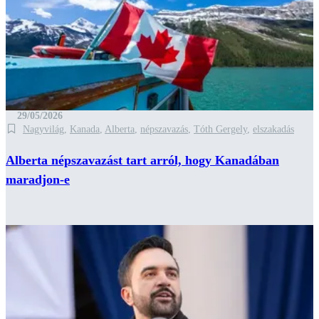
29/05/2026
Nagyvilág
,
Kanada
,
Alberta
,
népszavazás
,
Tóth Gergely
,
elszakadás
Alberta népszavazást tart arról, hogy Kanadában
maradjon-e