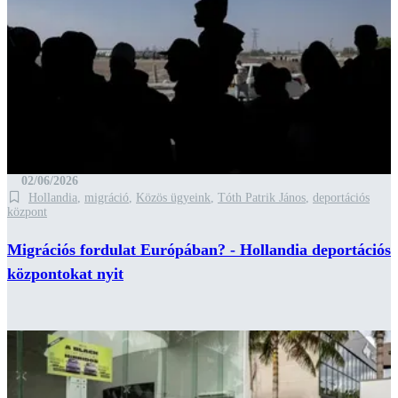
02/06/2026
Hollandia
,
migráció
,
Közös ügyeink
,
Tóth Patrik János
,
deportációs
központ
Migrációs fordulat Európában? - Hollandia deportációs
központokat nyit