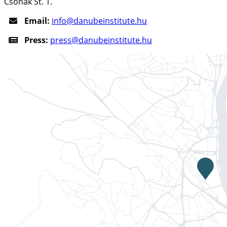
Csónak St. 1.
Email:
info@danubeinstitute.hu
Press:
press@danubeinstitute.hu