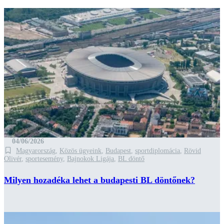
04/06/2026
Magyarország
,
Közös ügyeink
,
Budapest
,
sportdiplomácia
,
Rövid
Olivér
,
sportesemény
,
Bajnokok Ligája
,
BL döntő
Milyen hozadéka lehet a budapesti BL döntőnek?