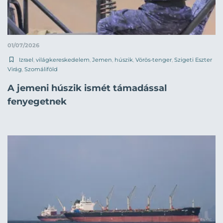
01/07/2026
Izrael
,
világkereskedelem
,
Jemen
,
húszik
,
Vörös-tenger
,
Szigeti Eszter
Virág
,
Szomáliföld
A jemeni húszik ismét támadással
fenyegetnek