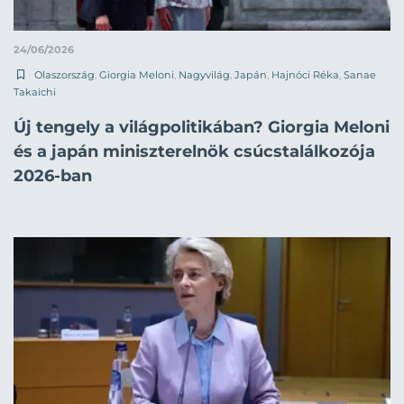
24/06/2026
Olaszország
,
Giorgia Meloni
,
Nagyvilág
,
Japán
,
Hajnóci Réka
,
Sanae
Takaichi
Új tengely a világpolitikában? Giorgia Meloni
és a japán miniszterelnök csúcstalálkozója
2026-ban