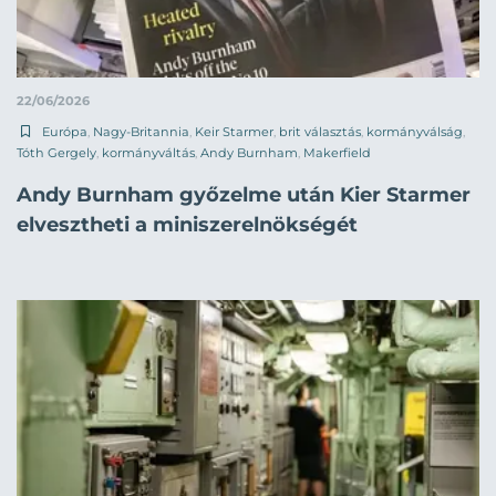
22/06/2026
Európa
,
Nagy-Britannia
,
Keir Starmer
,
brit választás
,
kormányválság
,
Tóth Gergely
,
kormányváltás
,
Andy Burnham
,
Makerfield
Andy Burnham győzelme után Kier Starmer
elvesztheti a miniszerelnökségét