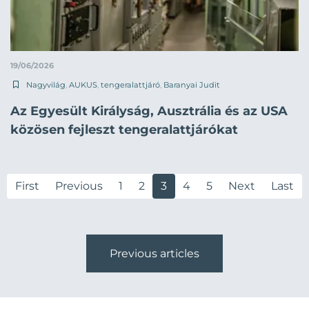
19/06/2026
Nagyvilág
,
AUKUS
,
tengeralattjáró
,
Baranyai Judit
Az Egyesült Királyság, Ausztrália és az USA
közösen fejleszt tengeralattjárókat
First
Previous
1
2
3
4
5
Next
Last
Previous articles