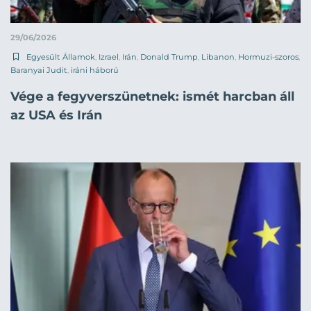
29/06/2026
Egyesült Államok
,
Izrael
,
Irán
,
Donald Trump
,
Libanon
,
Hormuzi-szoros
,
Baranyai Judit
,
iráni háború
Vége a fegyverszünetnek: ismét harcban áll
az USA és Irán