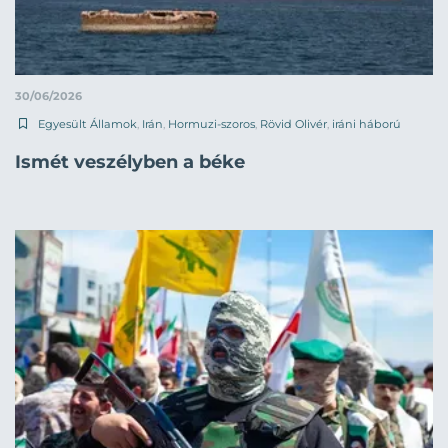
30/06/2026
Egyesült Államok
,
Irán
,
Hormuzi-szoros
,
Rövid Olivér
,
iráni háború
Ismét veszélyben a béke