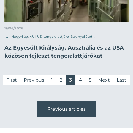
19/06/2026
Nagyvilág
,
AUKUS
,
tengeralattjáró
,
Baranyai Judit
Az Egyesült Királyság, Ausztrália és az USA
közösen fejleszt tengeralattjárókat
First
Previous
1
2
3
4
5
Next
Last
Previous articles