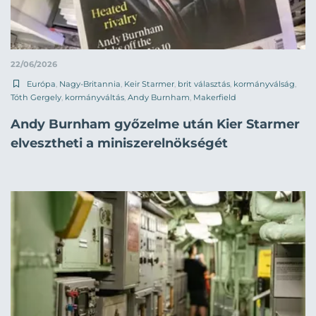
22/06/2026
Európa
,
Nagy-Britannia
,
Keir Starmer
,
brit választás
,
kormányválság
,
Tóth Gergely
,
kormányváltás
,
Andy Burnham
,
Makerfield
Andy Burnham győzelme után Kier Starmer
elvesztheti a miniszerelnökségét