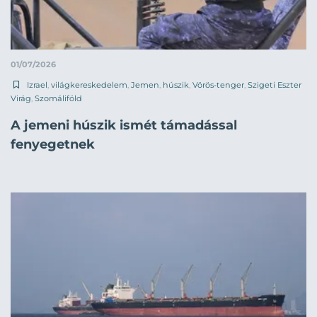
01/07/2026
Izrael
,
világkereskedelem
,
Jemen
,
húszik
,
Vörös-tenger
,
Szigeti Eszter
Virág
,
Szomáliföld
A jemeni húszik ismét támadással
fenyegetnek