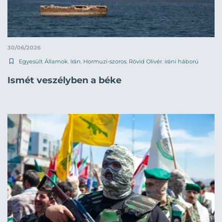
30/06/2026
Egyesült Államok
,
Irán
,
Hormuzi-szoros
,
Rövid Olivér
,
iráni háború
Ismét veszélyben a béke