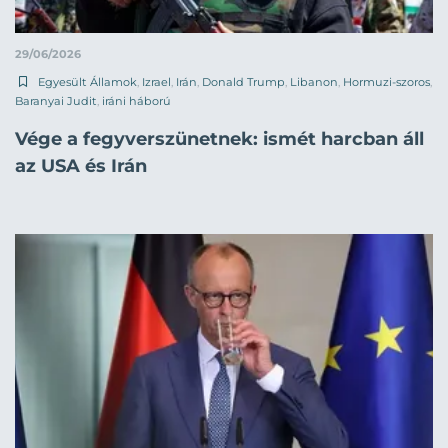
29/06/2026
Egyesült Államok
,
Izrael
,
Irán
,
Donald Trump
,
Libanon
,
Hormuzi-szoros
,
Baranyai Judit
,
iráni háború
Vége a fegyverszünetnek: ismét harcban áll
az USA és Irán