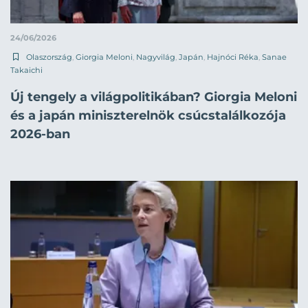
24/06/2026
Olaszország
,
Giorgia Meloni
,
Nagyvilág
,
Japán
,
Hajnóci Réka
,
Sanae
Takaichi
Új tengely a világpolitikában? Giorgia Meloni
és a japán miniszterelnök csúcstalálkozója
2026-ban