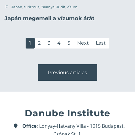
Japán
,
turizmus
,
Baranyai Judit
,
vízum
Japán megemeli a vízumok árát
1
2
3
4
5
Next
Last
Previous articles
Danube Institute
Office:
Lónyay-Hatvany Villa - 1015 Budapest,
Csónak St. 1.