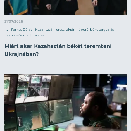
31/07/2026
Farkas Dániel
,
Kazahsztán
,
orosz-ukrán háború
,
béketárgyalás
,
Kaszim-Zsomart Tokajev
Miért akar Kazahsztán békét teremteni
Ukrajnában?