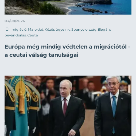
03/08/2026
migráció
,
Marokkó
,
Közös ügyeink
,
Spanyolország
,
illegális
bevándorlás
,
Ceuta
Európa még mindig védtelen a migrációtól -
a ceutai válság tanulságai