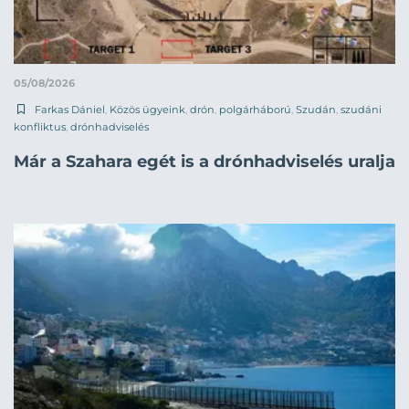
05/08/2026
Farkas Dániel
,
Közös ügyeink
,
drón
,
polgárháború
,
Szudán
,
szudáni
konfliktus
,
drónhadviselés
Már a Szahara egét is a drónhadviselés uralja