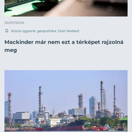
30/07/2026
Közös ügyeink
,
geopolitika
,
Szári Norbert
Mackinder már nem ezt a térképet rajzolná
meg