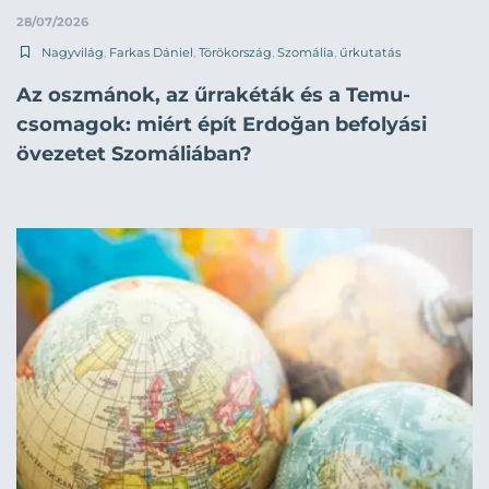
28/07/2026
Nagyvilág
,
Farkas Dániel
,
Törökország
,
Szomália
,
űrkutatás
Az oszmánok, az űrrakéták és a Temu-
csomagok: miért épít Erdoğan befolyási
övezetet Szomáliában?