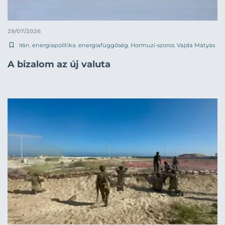
29/07/2026
Irán
,
energiapolitika
,
energiafüggőség
,
Hormuzi-szoros
,
Vajda Mátyás
A bizalom az új valuta