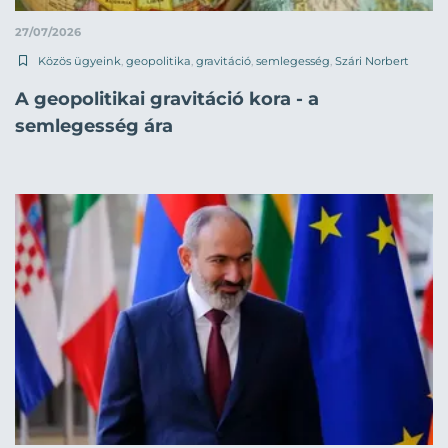
27/07/2026
Közös ügyeink
,
geopolitika
,
gravitáció
,
semlegesség
,
Szári Norbert
A geopolitikai gravitáció kora - a
semlegesség ára