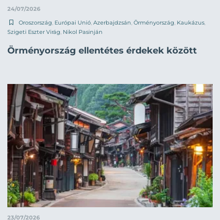
24/07/2026
Oroszország
,
Európai Unió
,
Azerbajdzsán
,
Örményország
,
Kaukázus
,
Szigeti Eszter Virág
,
Nikol Pasinján
Örményország ellentétes érdekek között
23/07/2026