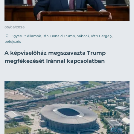
05/06/2026
Egyesült Államok
,
Irán
,
Donald Trump
,
háború
,
Tóth Gergely
,
befejezés
A képviselőház megszavazta Trump
megfékezését Iránnal kapcsolatban