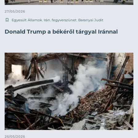
27/05/2026
Egyesült Államok
,
Irán
,
fegyverszünet
,
Baranyai Judit
Donald Trump a békéről tárgyal Iránnal
26/05/2026