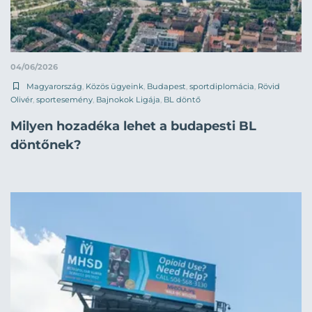
04/06/2026
Magyarország
,
Közös ügyeink
,
Budapest
,
sportdiplomácia
,
Rövid
Olivér
,
sportesemény
,
Bajnokok Ligája
,
BL döntő
Milyen hozadéka lehet a budapesti BL
döntőnek?