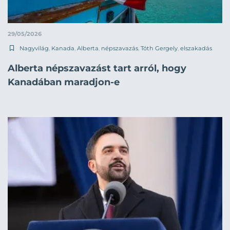
29/05/2026
Nagyvilág
,
Kanada
,
Alberta
,
népszavazás
,
Tóth Gergely
,
elszakadás
Alberta népszavazást tart arról, hogy
Kanadában maradjon-e