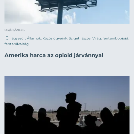
03/06/2026
Egyesült Államok
,
Közös ügyeink
,
Szigeti Eszter Virág
,
fentanil
,
opioid
,
fentanilválság
Amerika harca az opioid járvánnyal