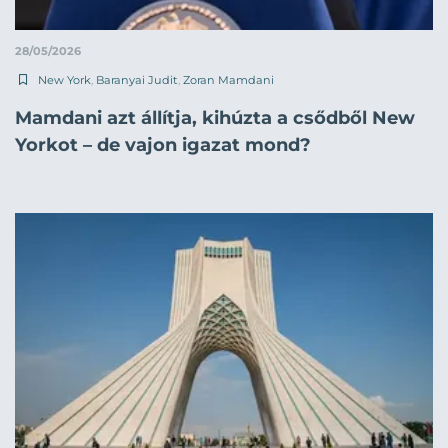
28/05/2026
New York
,
Baranyai Judit
,
Zoran Mamdani
Mamdani azt állítja, kihúzta a csődből New
Yorkot – de vajon igazat mond?