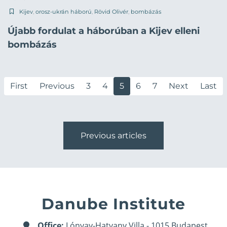
Kijev
,
orosz-ukrán háború
,
Rövid Olivér
,
bombázás
Újabb fordulat a háborúban a Kijev elleni
bombázás
First
Previous
3
4
5
6
7
Next
Last
Previous articles
Danube Institute
Office:
Lónyay-Hatvany Villa - 1015 Budapest,