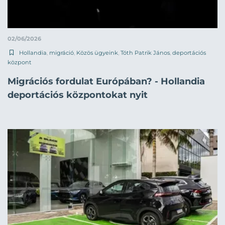
02/06/2026
Hollandia
,
migráció
,
Közös ügyeink
,
Tóth Patrik János
,
deportációs
központ
Migrációs fordulat Európában? - Hollandia
deportációs központokat nyit