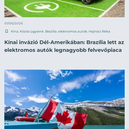
01/06/2026
Kína
,
Közös ügyeink
,
Brazília
,
elektromos autók
,
Hajnóci Réka
Kínai invázió Dél-Amerikában: Brazília lett az
elektromos autók legnagyobb felvevőpiaca