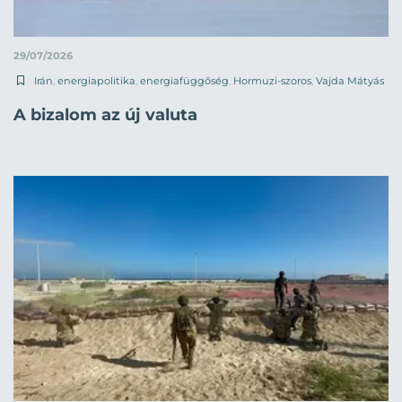
29/07/2026
Irán
,
energiapolitika
,
energiafüggőség
,
Hormuzi-szoros
,
Vajda Mátyás
A bizalom az új valuta