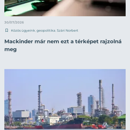
30/07/2026
Közös ügyeink
,
geopolitika
,
Szári Norbert
Mackinder már nem ezt a térképet rajzolná
meg