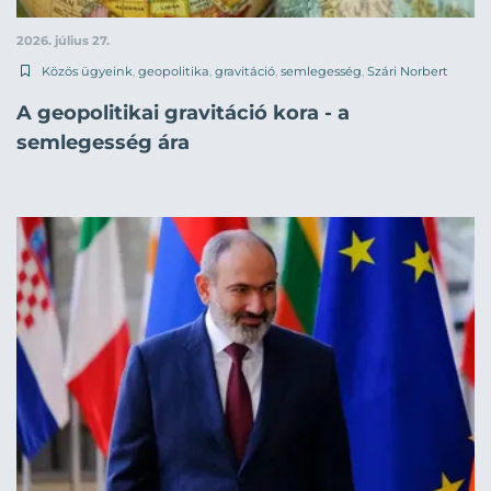
2026. július 27.
Közös ügyeink
,
geopolitika
,
gravitáció
,
semlegesség
,
Szári Norbert
A geopolitikai gravitáció kora - a
semlegesség ára