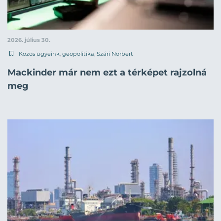
2026. július 30.
Közös ügyeink
,
geopolitika
,
Szári Norbert
Mackinder már nem ezt a térképet rajzolná
meg