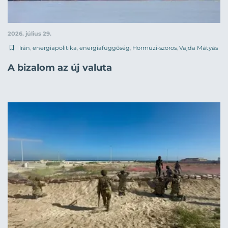
2026. július 29.
Irán
,
energiapolitika
,
energiafüggőség
,
Hormuzi-szoros
,
Vajda Mátyás
A bizalom az új valuta