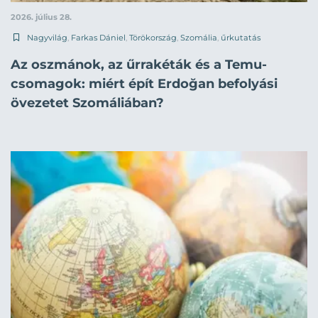
2026. július 28.
Nagyvilág
,
Farkas Dániel
,
Törökország
,
Szomália
,
űrkutatás
Az oszmánok, az űrrakéták és a Temu-
csomagok: miért épít Erdoğan befolyási
övezetet Szomáliában?