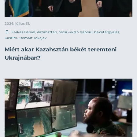
2026. július 31.
Farkas Dániel
,
Kazahsztán
,
orosz-ukrán háború
,
béketárgyalás
,
Kaszim-Zsomart Tokajev
Miért akar Kazahsztán békét teremteni
Ukrajnában?