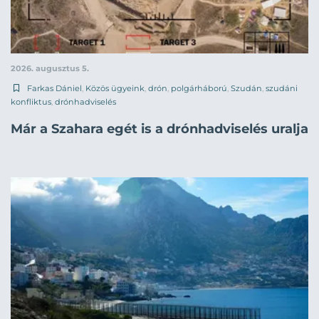
2026. augusztus 5.
Farkas Dániel
,
Közös ügyeink
,
drón
,
polgárháború
,
Szudán
,
szudáni
konfliktus
,
drónhadviselés
Már a Szahara egét is a drónhadviselés uralja