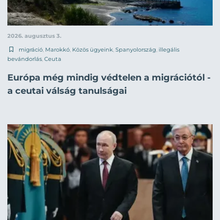
2026. augusztus 3.
migráció
,
Marokkó
,
Közös ügyeink
,
Spanyolország
,
illegális
bevándorlás
,
Ceuta
Európa még mindig védtelen a migrációtól -
a ceutai válság tanulságai