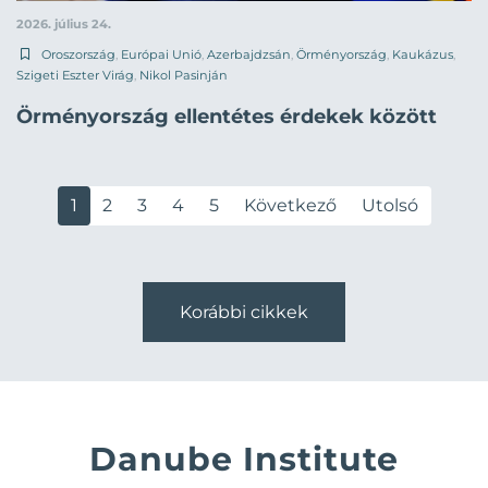
2026. július 24.
Oroszország
,
Európai Unió
,
Azerbajdzsán
,
Örményország
,
Kaukázus
,
Szigeti Eszter Virág
,
Nikol Pasinján
Örményország ellentétes érdekek között
1
2
3
4
5
Következő
Utolsó
Korábbi cikkek
Danube Institute