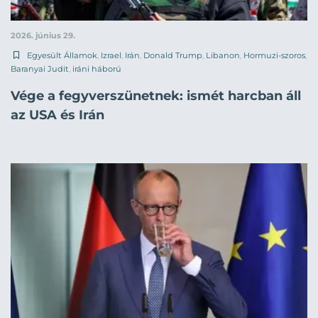
2026. június 29.
Egyesült Államok
,
Izrael
,
Irán
,
Donald Trump
,
Libanon
,
Hormuzi-szoros
,
Baranyai Judit
,
iráni háború
Vége a fegyverszünetnek: ismét harcban áll
az USA és Irán