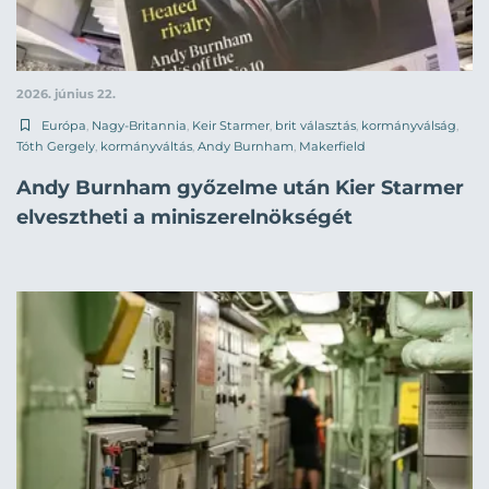
2026. június 22.
Európa
,
Nagy-Britannia
,
Keir Starmer
,
brit választás
,
kormányválság
,
Tóth Gergely
,
kormányváltás
,
Andy Burnham
,
Makerfield
Andy Burnham győzelme után Kier Starmer
elvesztheti a miniszerelnökségét