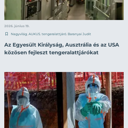
2026. június 19.
Nagyvilág
,
AUKUS
,
tengeralattjáró
,
Baranyai Judit
Az Egyesült Királyság, Ausztrália és az USA
közösen fejleszt tengeralattjárókat