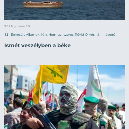
2026. június 30.
Egyesült Államok
,
Irán
,
Hormuzi-szoros
,
Rövid Olivér
,
iráni háború
Ismét veszélyben a béke