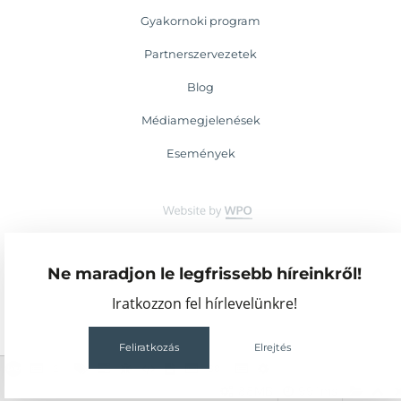
Gyakornoki program
Partnerszervezetek
Blog
Médiamegjelenések
Események
Ne maradjon le legfrissebb híreinkről!
Iratkozzon fel hírlevelünkre!
Feliratkozás
Elrejtés
2
68
88MB
991ms