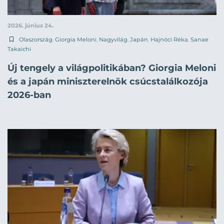
2026. június 24.
Olaszország
,
Giorgia Meloni
,
Nagyvilág
,
Japán
,
Hajnóci Réka
,
Sanae
Takaichi
Új tengely a világpolitikában? Giorgia Meloni
és a japán miniszterelnök csúcstalálkozója
2026-ban