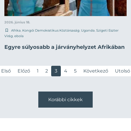
2026. június 18.
Afrika
,
Kongói Demokratikus Köztársaság
,
Uganda
,
Szigeti Eszter
Virág
,
ebola
Egyre súlyosabb a járványhelyzet Afrikában
Első
Előző
1
2
3
4
5
Következő
Utolsó
Korábbi cikkek