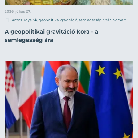
2026. július 27.
Közös ügyeink
,
geopolitika
,
gravitáció
,
semlegesség
,
Szári Norbert
A geopolitikai gravitáció kora - a
semlegesség ára