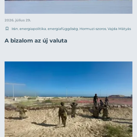
2026. július 29.
Irán
,
energiapolitika
,
energiafüggőség
,
Hormuzi-szoros
,
Vajda Mátyás
A bizalom az új valuta