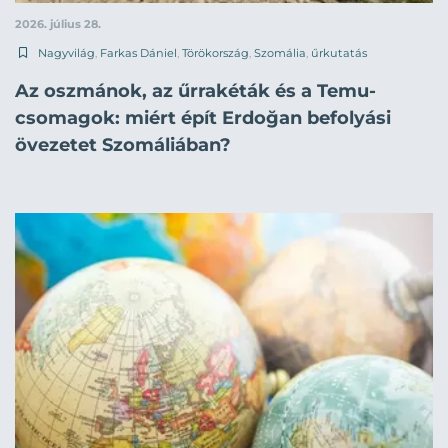
2026. július 28.
Nagyvilág
,
Farkas Dániel
,
Törökország
,
Szomália
,
űrkutatás
Az oszmánok, az űrrakéták és a Temu-
csomagok: miért épít Erdoğan befolyási
övezetet Szomáliában?