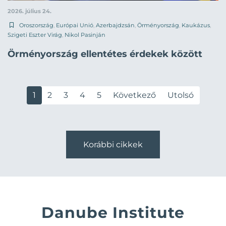
2026. július 24.
Oroszország
,
Európai Unió
,
Azerbajdzsán
,
Örményország
,
Kaukázus
,
Szigeti Eszter Virág
,
Nikol Pasinján
Örményország ellentétes érdekek között
1
2
3
4
5
Következő
Utolsó
Korábbi cikkek
Danube Institute