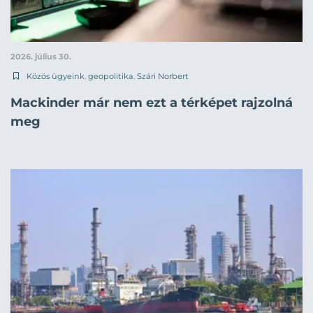
2026. július 30.
Közös ügyeink
,
geopolitika
,
Szári Norbert
Mackinder már nem ezt a térképet rajzolná
meg