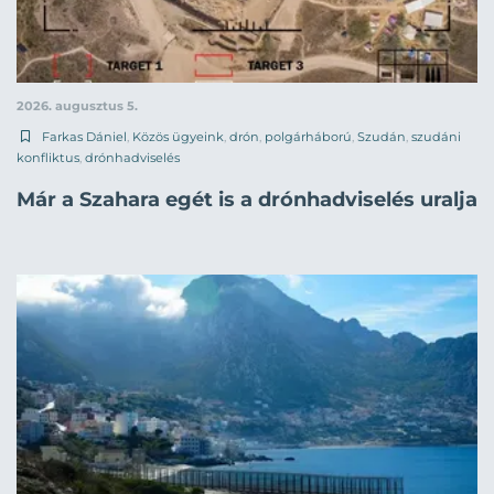
2026. augusztus 5.
Farkas Dániel
,
Közös ügyeink
,
drón
,
polgárháború
,
Szudán
,
szudáni
konfliktus
,
drónhadviselés
Már a Szahara egét is a drónhadviselés uralja