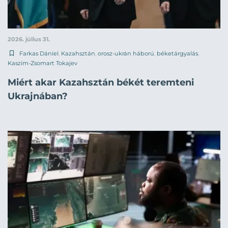
2026. július 31.
Farkas Dániel
,
Kazahsztán
,
orosz-ukrán háború
,
béketárgyalás
,
Kaszim-Zsomart Tokajev
Miért akar Kazahsztán békét teremteni
Ukrajnában?