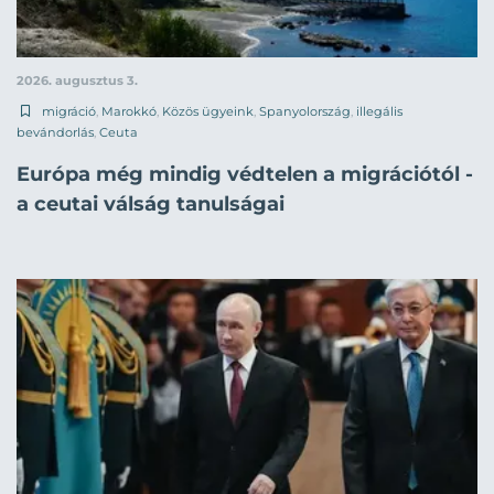
2026. augusztus 3.
migráció
,
Marokkó
,
Közös ügyeink
,
Spanyolország
,
illegális
bevándorlás
,
Ceuta
Európa még mindig védtelen a migrációtól -
a ceutai válság tanulságai