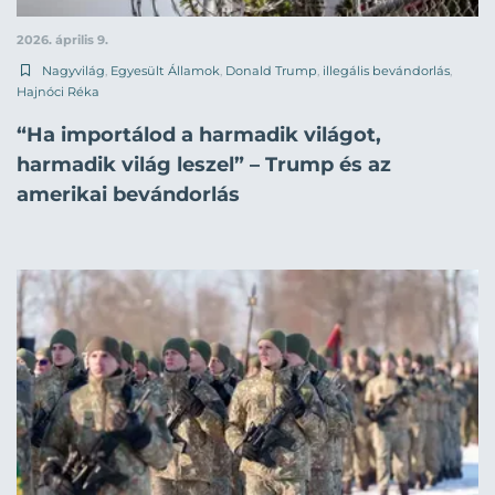
2026. április 9.
Nagyvilág
,
Egyesült Államok
,
Donald Trump
,
illegális bevándorlás
,
Hajnóci Réka
“Ha importálod a harmadik világot,
harmadik világ leszel” – Trump és az
amerikai bevándorlás