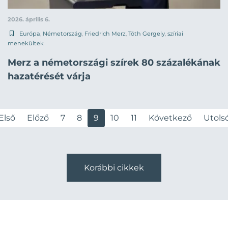
2026. április 6.
Európa
,
Németország
,
Friedrich Merz
,
Tóth Gergely
,
szíriai
menekültek
Merz a németországi szírek 80 százalékának
hazatérését várja
Első
Előző
7
8
9
10
11
Következő
Utols
Korábbi cikkek