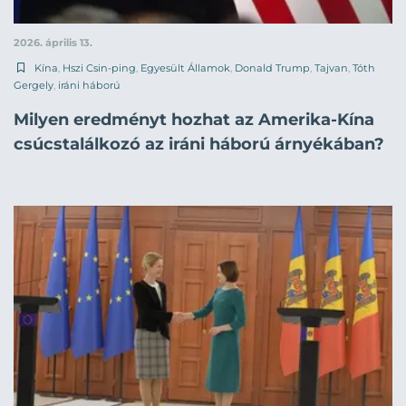
2026. április 13.
Kína
,
Hszi Csin-ping
,
Egyesült Államok
,
Donald Trump
,
Tajvan
,
Tóth
Gergely
,
iráni háború
Milyen eredményt hozhat az Amerika-Kína
csúcstalálkozó az iráni háború árnyékában?