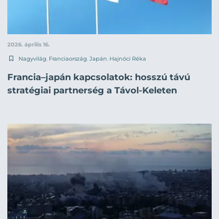
2026. április 16.
Nagyvilág
,
Franciaország
,
Japán
,
Hajnóci Réka
Francia–japán kapcsolatok: hosszú távú
stratégiai partnerség a Távol-Keleten