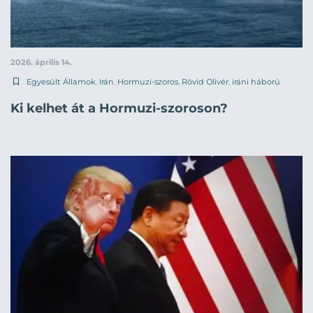
2026. április 14.
Egyesült Államok
,
Irán
,
Hormuzi-szoros
,
Rövid Olivér
,
iráni háború
Ki kelhet át a Hormuzi-szoroson?