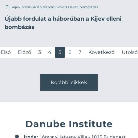
Kijev
,
orosz-ukrán háború
,
Rövid Olivér
,
bombázás
Újabb fordulat a háborúban a Kijev elleni
bombázás
Első
Előző
3
4
5
6
7
Következő
Utolsó
Korábbi cikkek
Danube Institute
Iroda:
Lónyay-Hatvany Villa - 1015 Budapest,