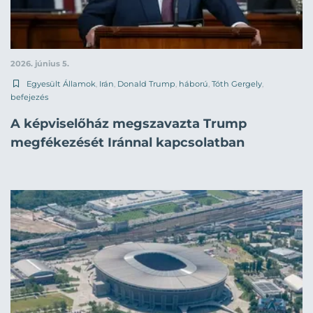
2026. június 5.
Egyesült Államok
,
Irán
,
Donald Trump
,
háború
,
Tóth Gergely
,
befejezés
A képviselőház megszavazta Trump
megfékezését Iránnal kapcsolatban