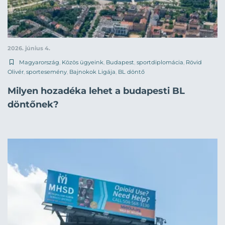
2026. június 4.
Magyarország
,
Közös ügyeink
,
Budapest
,
sportdiplomácia
,
Rövid
Olivér
,
sportesemény
,
Bajnokok Ligája
,
BL döntő
Milyen hozadéka lehet a budapesti BL
döntőnek?