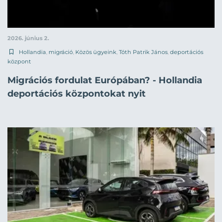
2026. június 2.
Hollandia
,
migráció
,
Közös ügyeink
,
Tóth Patrik János
,
deportációs
központ
Migrációs fordulat Európában? - Hollandia
deportációs központokat nyit