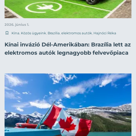
2026. június 1.
Kína
,
Közös ügyeink
,
Brazília
,
elektromos autók
,
Hajnóci Réka
Kínai invázió Dél-Amerikában: Brazília lett az
elektromos autók legnagyobb felvevőpiaca