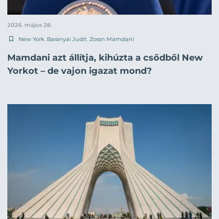
2026. május 28.
New York
,
Baranyai Judit
,
Zoran Mamdani
Mamdani azt állítja, kihúzta a csődből New
Yorkot – de vajon igazat mond?