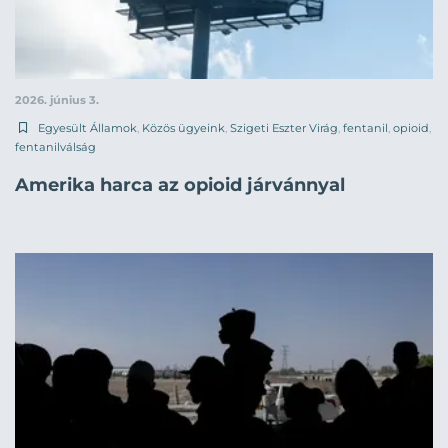
2026. június 3.
Egyesült Államok
,
Közös ügyeink
,
Szigeti Eszter Virág
,
fentanil
,
opioid
,
fentanilválság
Amerika harca az opioid járvánnyal