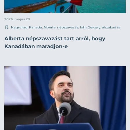
2026. május 29.
Nagyvilág
,
Kanada
,
Alberta
,
népszavazás
,
Tóth Gergely
,
elszakadás
Alberta népszavazást tart arról, hogy
Kanadában maradjon-e