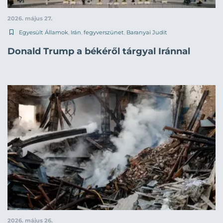
2026. május 27.
Egyesült Államok
,
Irán
,
fegyverszünet
,
Baranyai Judit
Donald Trump a békéről tárgyal Iránnal
2026. május 26.