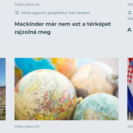
2026. július 30.
202
Közös ügyeink
,
geopolitika
,
Szári Norbert
Vaj
Mackinder már nem ezt a térképet
A 
rajzolná meg
2026. július 27.
202