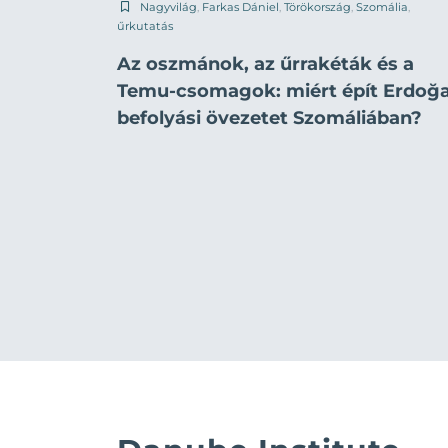
Nagyvilág
,
Farkas Dániel
,
Törökország
,
Szomália
,
űrkutatás
Az oszmánok, az űrrakéták és a
Temu-csomagok: miért épít Erdoğ
befolyási övezetet Szomáliában?