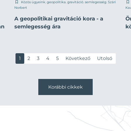
Közös ügyeink
,
geopolitika
,
gravitáció
,
semlegesség
,
Szári
Norbert
Ka
A geopolitikai gravitáció kora - a
Ö
an
semlegesség ára
k
1
2
3
4
5
Következő
Utolsó
Korábbi cikkek