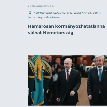
2026. augusztus 7.
Németország
,
CDU
,
AfD
,
SPD
,
Szász-Anhalt
,
Berlin
,
tartományi választások
,
Hamarosan kormányozhatatlanná
válhat Németország