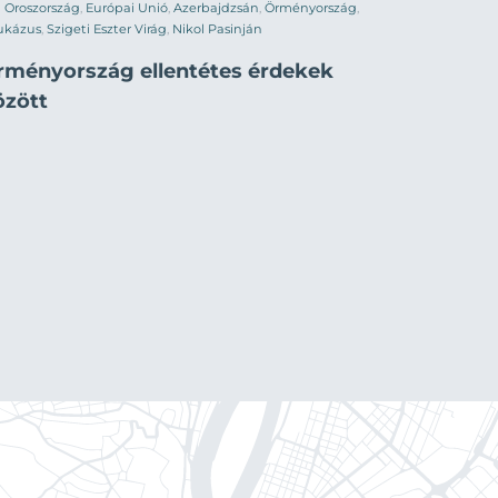
Oroszország
,
Európai Unió
,
Azerbajdzsán
,
Örményország
,
ukázus
,
Szigeti Eszter Virág
,
Nikol Pasinján
rményország ellentétes érdekek
özött