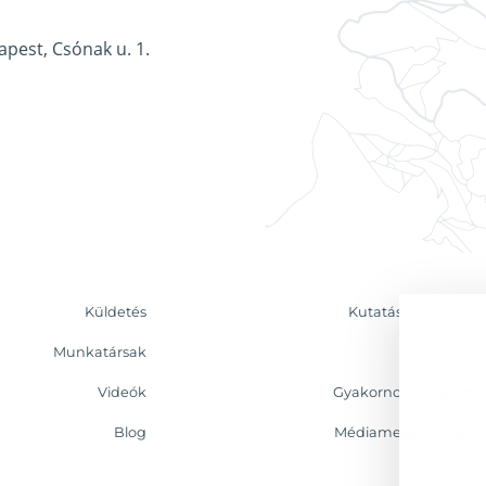
apest, Csónak u. 1.
Küldetés
Kutatás & Elemzés
Munkatársak
Kapcsolat
Videók
Gyakornoki program
Blog
Médiamegjelenések