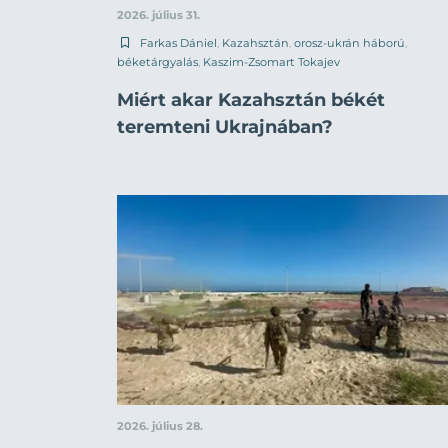
2026. július 31.
Farkas Dániel
,
Kazahsztán
,
orosz-ukrán háború
,
béketárgyalás
,
Kaszim-Zsomart Tokajev
Miért akar Kazahsztán békét
teremteni Ukrajnában?
2026. július 28.