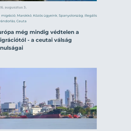
6. augusztus 3.
migráció
,
Marokkó
,
Közös ügyeink
,
Spanyolország
,
illegális
vándorlás
,
Ceuta
urópa még mindig védtelen a
grációtól - a ceutai válság
anulságai