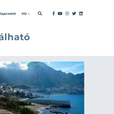
Kapcsolat
HU
álható