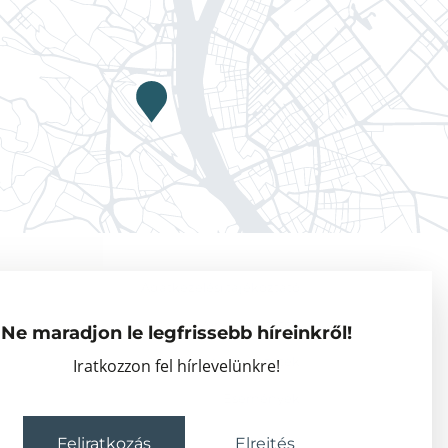
Adatkezelési tájékoztató
Vendégkutatók
Ne maradjon le legfrissebb híreinkről!
Partnerszervezetek
Iratkozzon fel hírlevelünkre!
Események
Feliratkozás
Elrejtés