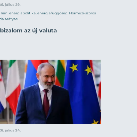
6. július 29.
Irán
,
energiapolitika
,
energiafüggőség
,
Hormuzi-szoros
,
da Mátyás
bizalom az új valuta
6. július 24.