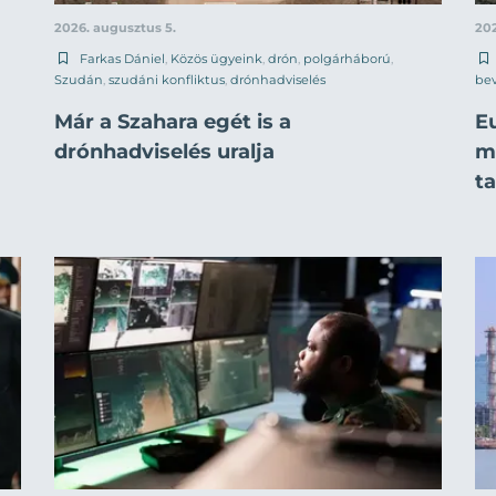
2026. augusztus 5.
202
Farkas Dániel
,
Közös ügyeink
,
drón
,
polgárháború
,
Szudán
,
szudáni konfliktus
,
drónhadviselés
be
Már a Szahara egét is a
E
drónhadviselés uralja
mi
t