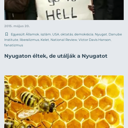
2015. május 20.
Egyesült Államok
,
iszlám
,
USA
,
oktatás
,
demokrácia
,
Nyugat
,
Danube
Institute
,
liberalizmus
,
Kelet
,
National Review
,
Victor Davis Hanson
,
fanatizmus
Nyugaton éltek, de utálják a Nyugatot