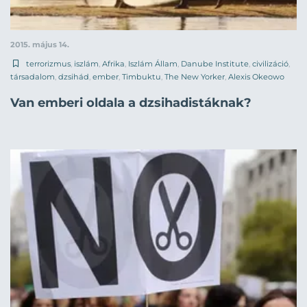
2015. május 14.
terrorizmus
,
iszlám
,
Afrika
,
Iszlám Állam
,
Danube Institute
,
civilizáció
,
társadalom
,
dzsihád
,
ember
,
Timbuktu
,
The New Yorker
,
Alexis Okeowo
Van emberi oldala a dzsihadistáknak?