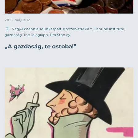
2015. május 12.
Nagy-Britannia
,
Munkáspárt
,
Konzervatív Párt
,
Danube Institute
,
gazdaság
,
The Telegraph
,
Tim Stanley
„A gazdaság, te ostoba!”