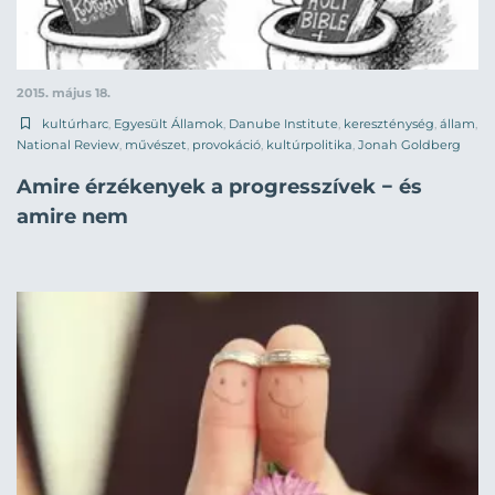
2015. május 18.
kultúrharc
,
Egyesült Államok
,
Danube Institute
,
kereszténység
,
állam
,
National Review
,
művészet
,
provokáció
,
kultúrpolitika
,
Jonah Goldberg
Amire érzékenyek a progresszívek − és
amire nem