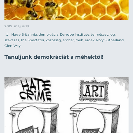
2015. május 19.
Nagy-Britannia
,
demokrácia
,
Danube Institute
,
természet
,
jog
,
szavazás
,
The Spectator
,
közösség
,
ember
,
méh
,
érdek
,
Rory Sutherland
,
Glen Weyl
Tanuljunk demokráciát a méhektől!