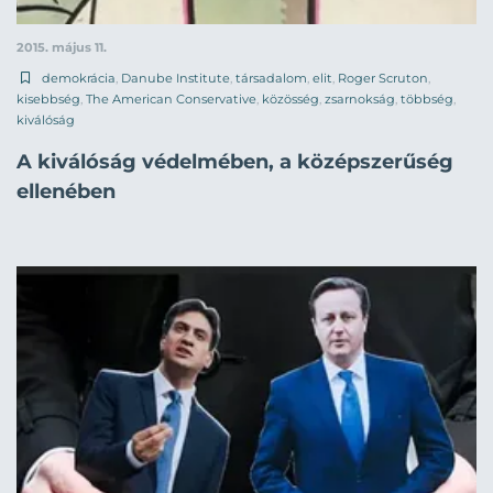
2015. május 11.
demokrácia
,
Danube Institute
,
társadalom
,
elit
,
Roger Scruton
,
kisebbség
,
The American Conservative
,
közösség
,
zsarnokság
,
többség
,
kiválóság
A kiválóság védelmében, a középszerűség
ellenében