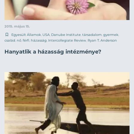
2015. május 15.
Egyesült Államok
,
USA
,
Danube Institute
,
társadalom
,
gyermek
,
család
,
nő
,
férfi
,
házasság
,
Intercollegiate Review
,
Ryan T. Anderson
Hanyatlik a házasság intézménye?