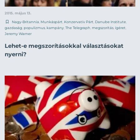
2015. május 13.
Nagy-Britannia
,
Munkáspárt
,
Konzervatív Párt
,
Danube Institute
,
gazdaság
,
populizmus
,
kampány
,
The Telegraph
,
megszorítás
,
ígéret
,
Jeremy Warner
Lehet-e megszorításokkal választásokat
nyerni?