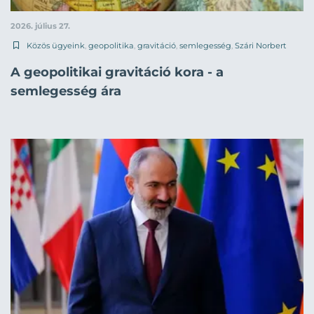
2026. július 27.
Közös ügyeink
,
geopolitika
,
gravitáció
,
semlegesség
,
Szári Norbert
A geopolitikai gravitáció kora - a
semlegesség ára