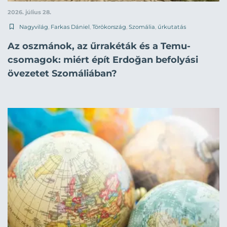
2026. július 28.
Nagyvilág
,
Farkas Dániel
,
Törökország
,
Szomália
,
űrkutatás
Az oszmánok, az űrrakéták és a Temu-
csomagok: miért épít Erdoğan befolyási
övezetet Szomáliában?