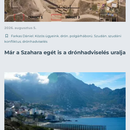
2026. augusztus 5.
Farkas Dániel
,
Közös ügyeink
,
drón
,
polgárháború
,
Szudán
,
szudáni
konfliktus
,
drónhadviselés
Már a Szahara egét is a drónhadviselés uralja