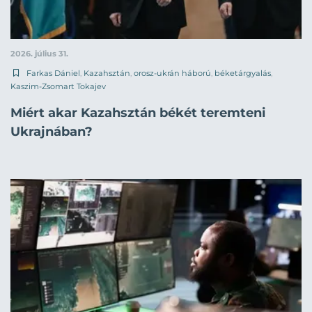
2026. július 31.
Farkas Dániel
,
Kazahsztán
,
orosz-ukrán háború
,
béketárgyalás
,
Kaszim-Zsomart Tokajev
Miért akar Kazahsztán békét teremteni
Ukrajnában?