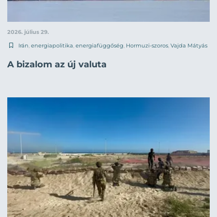
2026. július 29.
Irán
,
energiapolitika
,
energiafüggőség
,
Hormuzi-szoros
,
Vajda Mátyás
A bizalom az új valuta