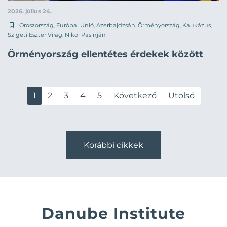
2026. július 24.
Oroszország
,
Európai Unió
,
Azerbajdzsán
,
Örményország
,
Kaukázus
,
Szigeti Eszter Virág
,
Nikol Pasinján
Örményország ellentétes érdekek között
1
2
3
4
5
Következő
Utolsó
Korábbi cikkek
Danube Institute