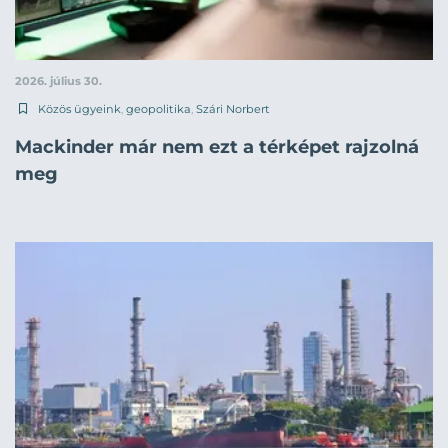
2026. július 30.
Közös ügyeink
,
geopolitika
,
Szári Norbert
Mackinder már nem ezt a térképet rajzolná
meg