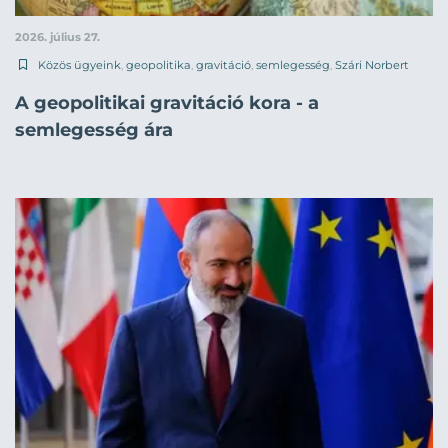
2026. július 27.
Közös ügyeink
,
geopolitika
,
gravitáció
,
semlegesség
,
Szári Norbert
A geopolitikai gravitáció kora - a
semlegesség ára