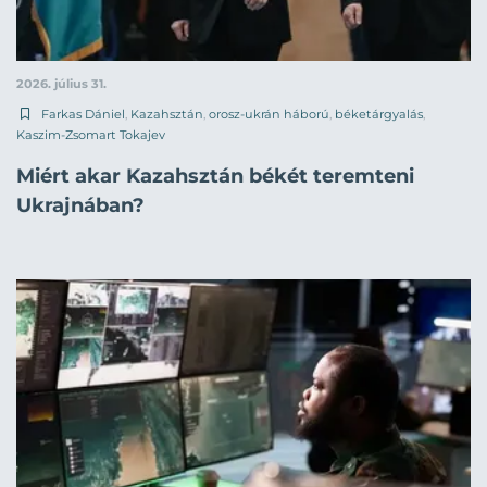
2026. július 31.
Farkas Dániel
,
Kazahsztán
,
orosz-ukrán háború
,
béketárgyalás
,
Kaszim-Zsomart Tokajev
Miért akar Kazahsztán békét teremteni
Ukrajnában?