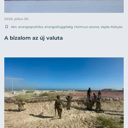
2026. július 29.
Irán
,
energiapolitika
,
energiafüggőség
,
Hormuzi-szoros
,
Vajda Mátyás
A bizalom az új valuta