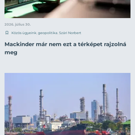
2026. július 30.
Közös ügyeink
,
geopolitika
,
Szári Norbert
Mackinder már nem ezt a térképet rajzolná
meg