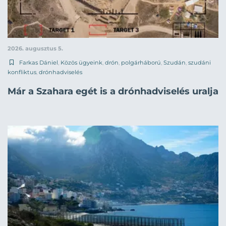
2026. augusztus 5.
Farkas Dániel
,
Közös ügyeink
,
drón
,
polgárháború
,
Szudán
,
szudáni
konfliktus
,
drónhadviselés
Már a Szahara egét is a drónhadviselés uralja