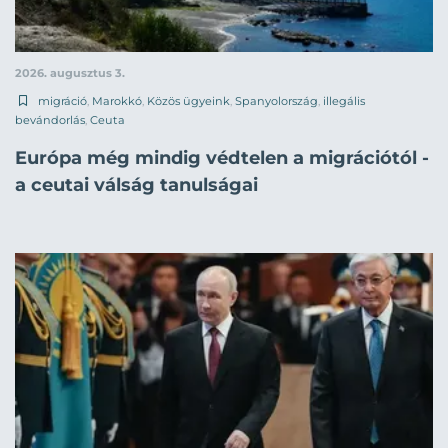
2026. augusztus 3.
migráció
,
Marokkó
,
Közös ügyeink
,
Spanyolország
,
illegális
bevándorlás
,
Ceuta
Európa még mindig védtelen a migrációtól -
a ceutai válság tanulságai