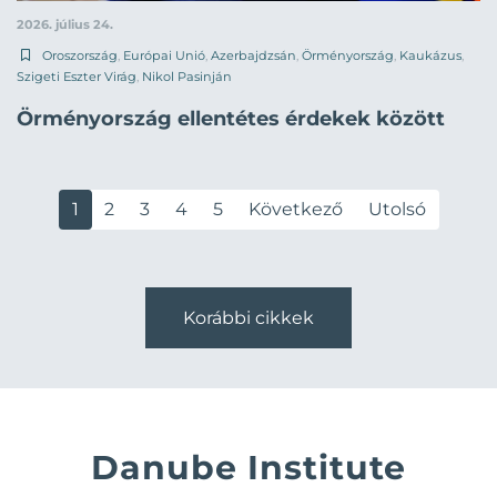
2026. július 24.
Oroszország
,
Európai Unió
,
Azerbajdzsán
,
Örményország
,
Kaukázus
,
Szigeti Eszter Virág
,
Nikol Pasinján
Örményország ellentétes érdekek között
1
2
3
4
5
Következő
Utolsó
Korábbi cikkek
Danube Institute