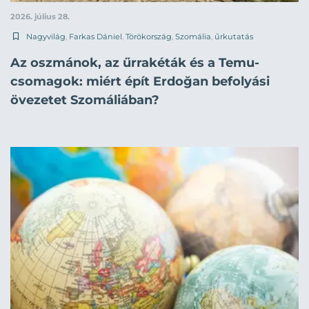
2026. július 28.
Nagyvilág
,
Farkas Dániel
,
Törökország
,
Szomália
,
űrkutatás
Az oszmánok, az űrrakéták és a Temu-
csomagok: miért épít Erdoğan befolyási
övezetet Szomáliában?