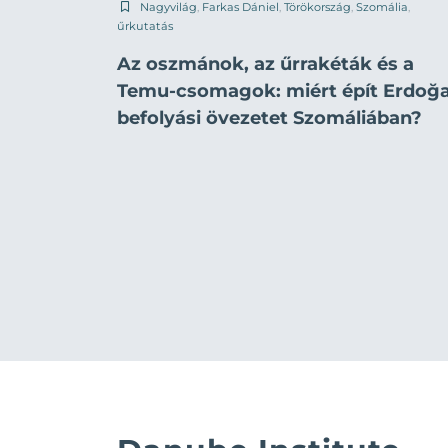
Nagyvilág
,
Farkas Dániel
,
Törökország
,
Szomália
,
űrkutatás
Az oszmánok, az űrrakéták és a
Temu-csomagok: miért épít Erdoğ
befolyási övezetet Szomáliában?