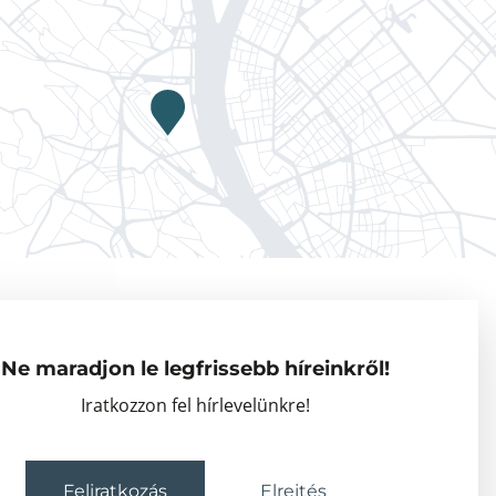
Adatkezelési tájékoztató
Vendégkutatók
Ne maradjon le legfrissebb híreinkről!
Partnerszervezetek
Iratkozzon fel hírlevelünkre!
Események
Feliratkozás
Elrejtés