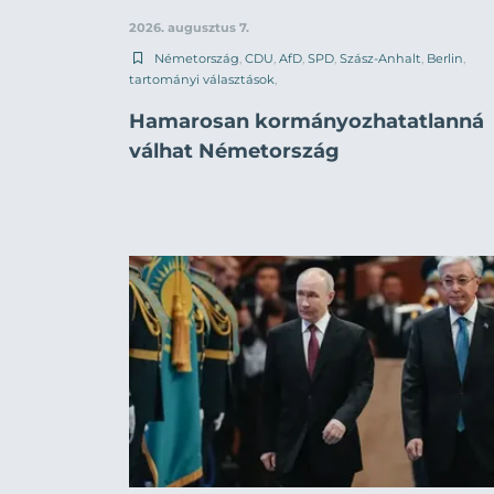
2026. augusztus 7.
Németország
,
CDU
,
AfD
,
SPD
,
Szász-Anhalt
,
Berlin
,
tartományi választások
,
Hamarosan kormányozhatatlanná
válhat Németország