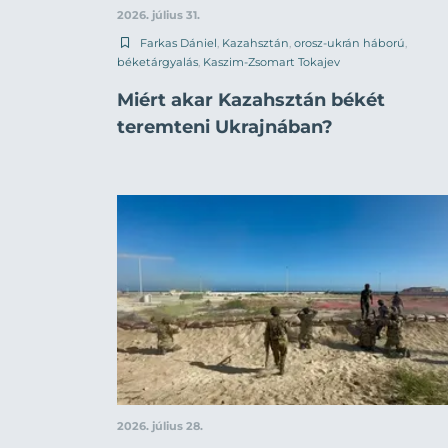
2026. július 31.
Farkas Dániel
,
Kazahsztán
,
orosz-ukrán háború
,
béketárgyalás
,
Kaszim-Zsomart Tokajev
Miért akar Kazahsztán békét
teremteni Ukrajnában?
2026. július 28.