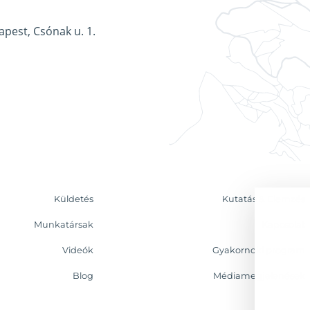
apest, Csónak u. 1.
Küldetés
Kutatás & Elemzés
Munkatársak
Kapcsolat
Videók
Gyakornoki program
Blog
Médiamegjelenések