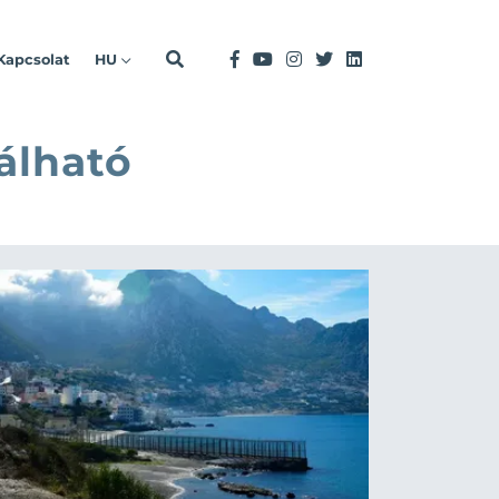
Kapcsolat
HU
álható