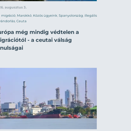
6. augusztus 3.
migráció
,
Marokkó
,
Közös ügyeink
,
Spanyolország
,
illegális
vándorlás
,
Ceuta
urópa még mindig védtelen a
grációtól - a ceutai válság
anulságai