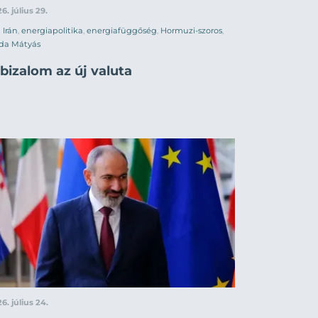
6. július 29.
Irán
,
energiapolitika
,
energiafüggőség
,
Hormuzi-szoros
,
da Mátyás
bizalom az új valuta
6. július 24.