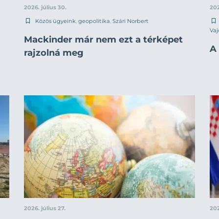
2026. július 30.
202
Közös ügyeink
,
geopolitika
,
Szári Norbert
Vaj
Mackinder már nem ezt a térképet
A 
rajzolná meg
2026. július 27.
202