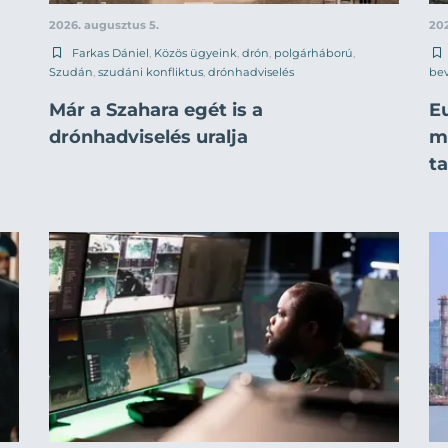
2026. augusztus 5.
202
Farkas Dániel
,
Közös ügyeink
,
drón
,
polgárháború
,
Szudán
,
szudáni konfliktus
,
drónhadviselés
be
Már a Szahara egét is a
E
drónhadviselés uralja
mi
t