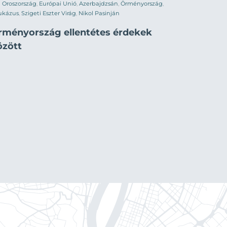
Oroszország
,
Európai Unió
,
Azerbajdzsán
,
Örményország
,
ukázus
,
Szigeti Eszter Virág
,
Nikol Pasinján
rményország ellentétes érdekek
özött