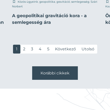
Közös ügyeink
,
geopolitika
,
gravitáció
,
semlegesség
,
Szári
Norbert
Ka
A geopolitikai gravitáció kora - a
Ö
an
semlegesség ára
k
1
2
3
4
5
Következő
Utolsó
Korábbi cikkek