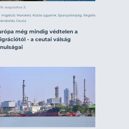
6. augusztus 3.
migráció
,
Marokkó
,
Közös ügyeink
,
Spanyolország
,
illegális
vándorlás
,
Ceuta
urópa még mindig védtelen a
grációtól - a ceutai válság
anulságai