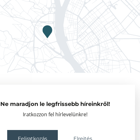
Adatkezelési tájékoztató
Vendégkutatók
Ne maradjon le legfrissebb híreinkről!
Partnerszervezetek
Iratkozzon fel hírlevelünkre!
Események
Feliratkozás
Elrejtés