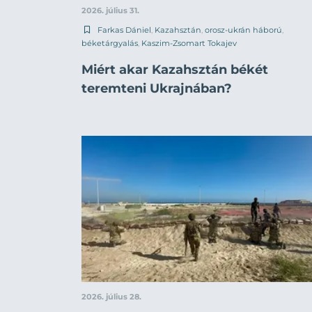
2026. július 31.
Farkas Dániel
,
Kazahsztán
,
orosz-ukrán háború
,
béketárgyalás
,
Kaszim-Zsomart Tokajev
Miért akar Kazahsztán békét
teremteni Ukrajnában?
2026. július 28.