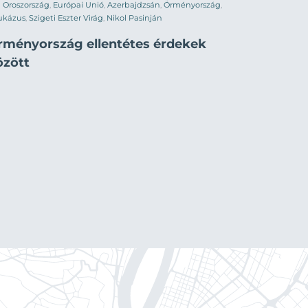
Oroszország
,
Európai Unió
,
Azerbajdzsán
,
Örményország
,
ukázus
,
Szigeti Eszter Virág
,
Nikol Pasinján
rményország ellentétes érdekek
özött