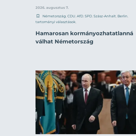
2026. augusztus 7.
Németország
,
CDU
,
AfD
,
SPD
,
Szász-Anhalt
,
Berlin
,
tartományi választások
,
Hamarosan kormányozhatatlanná
válhat Németország