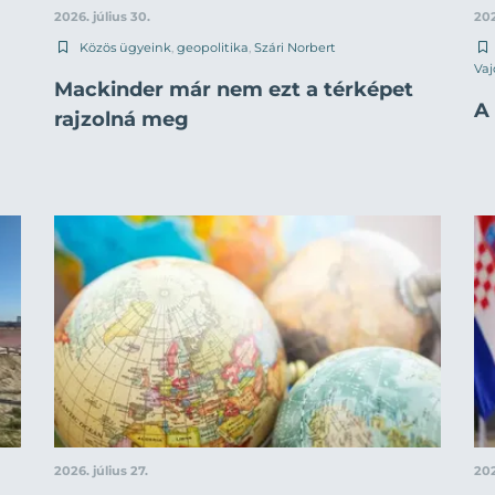
2026. július 30.
202
Közös ügyeink
,
geopolitika
,
Szári Norbert
Vaj
Mackinder már nem ezt a térképet
A 
rajzolná meg
2026. július 27.
202