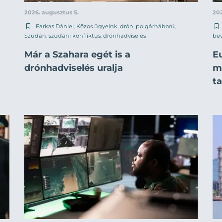
2026. augusztus 5.
202
Farkas Dániel
,
Közös ügyeink
,
drón
,
polgárháború
,
Szudán
,
szudáni konfliktus
,
drónhadviselés
be
Már a Szahara egét is a
E
drónhadviselés uralja
mi
t