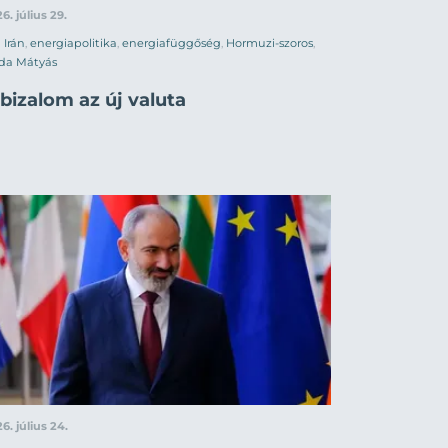
6. július 29.
Irán
,
energiapolitika
,
energiafüggőség
,
Hormuzi-szoros
,
da Mátyás
bizalom az új valuta
6. július 24.