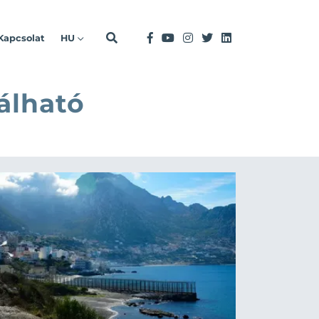
Kapcsolat
HU
álható