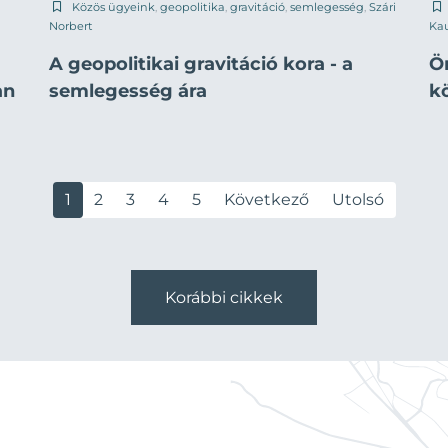
Közös ügyeink
,
geopolitika
,
gravitáció
,
semlegesség
,
Szári
Norbert
Ka
A geopolitikai gravitáció kora - a
Ö
an
semlegesség ára
k
1
2
3
4
5
Következő
Utolsó
Korábbi cikkek