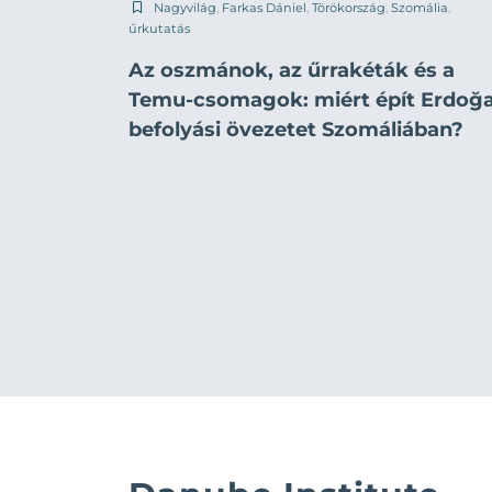
Nagyvilág
,
Farkas Dániel
,
Törökország
,
Szomália
,
űrkutatás
Az oszmánok, az űrrakéták és a
Temu-csomagok: miért épít Erdoğ
befolyási övezetet Szomáliában?