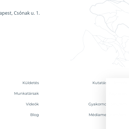
apest, Csónak u. 1.
Küldetés
Kutatás & Elemzés
Munkatársak
Kapcsolat
Videók
Gyakornoki program
Blog
Médiamegjelenések