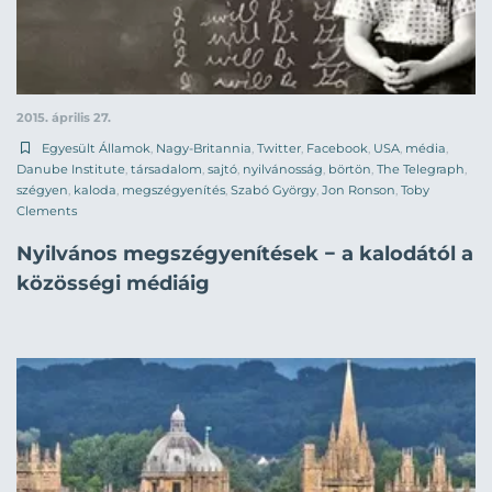
2015. április 27.
Egyesült Államok
,
Nagy-Britannia
,
Twitter
,
Facebook
,
USA
,
média
,
Danube Institute
,
társadalom
,
sajtó
,
nyilvánosság
,
börtön
,
The Telegraph
,
szégyen
,
kaloda
,
megszégyenítés
,
Szabó György
,
Jon Ronson
,
Toby
Clements
Nyilvános megszégyenítések − a kalodától a
közösségi médiáig