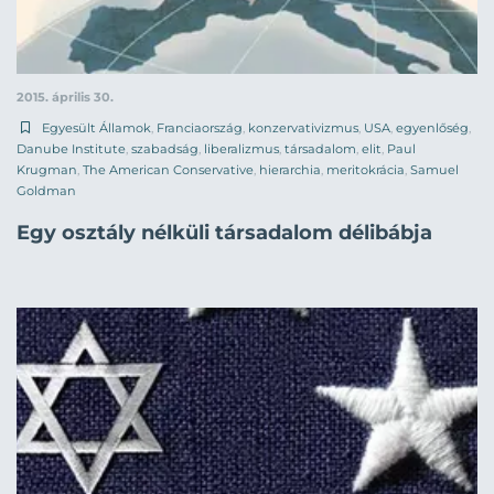
2015. április 30.
Egyesült Államok
,
Franciaország
,
konzervativizmus
,
USA
,
egyenlőség
,
Danube Institute
,
szabadság
,
liberalizmus
,
társadalom
,
elit
,
Paul
Krugman
,
The American Conservative
,
hierarchia
,
meritokrácia
,
Samuel
Goldman
Egy osztály nélküli társadalom délibábja