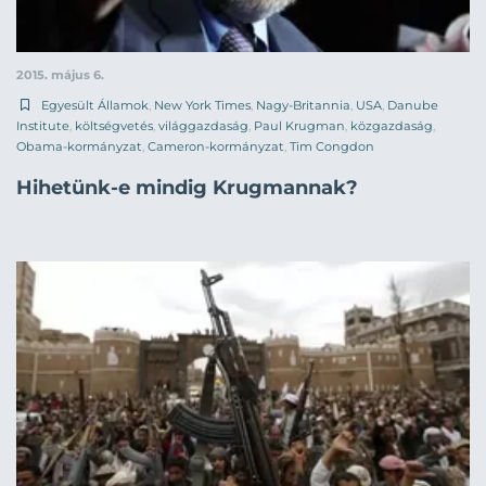
2015. május 6.
Egyesült Államok
,
New York Times
,
Nagy-Britannia
,
USA
,
Danube
Institute
,
költségvetés
,
világgazdaság
,
Paul Krugman
,
közgazdaság
,
Obama-kormányzat
,
Cameron-kormányzat
,
Tim Congdon
Hihetünk-e mindig Krugmannak?