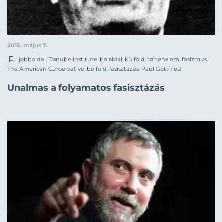
2015. május 7.
jobboldal
,
Danube Institute
,
baloldal
,
külföld
,
történelem
,
fasizmus
,
The American Conservative
,
belföld
,
fasisztázás
,
Paul Gottfried
Unalmas a folyamatos fasisztázás