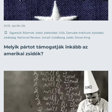
2015. április 28.
Egyesült Államok
,
Izrael
,
jobboldal
,
USA
,
Danube Institute
,
baloldal
,
zsidóság
,
National Review
,
Jonah Goldberg
,
zsidó
,
Steve King
Melyik pártot támogatják inkább az
amerikai zsidók?