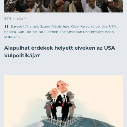
2015. május 4.
Egyesült Államok
,
Szaúd-Arábia
,
Irán
,
Közel-Kelet
,
külpolitika
,
USA
,
háború
,
Danube Institute
,
Jemen
,
The American Conservative
,
Noah
Millmann
Alapulhat érdekek helyett elveken az USA
külpolitikája?