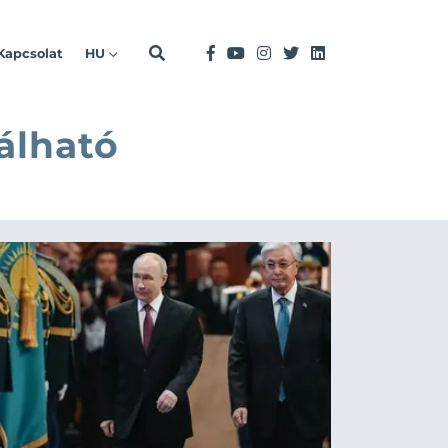
Kapcsolat
HU
álható