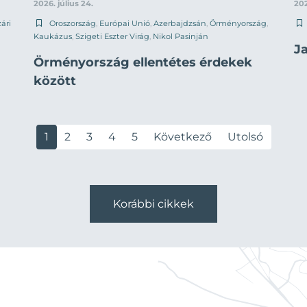
2026. július 24.
202
ári
Oroszország
,
Európai Unió
,
Azerbajdzsán
,
Örményország
,
Kaukázus
,
Szigeti Eszter Virág
,
Nikol Pasinján
J
Örményország ellentétes érdekek
között
1
2
3
4
5
Következő
Utolsó
Korábbi cikkek