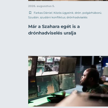
2026. augusztus 5.
Farkas Dániel
,
Közös ügyeink
,
drón
,
polgárháború
,
Szudán
,
szudáni konfliktus
,
drónhadviselés
Már a Szahara egét is a
drónhadviselés uralja