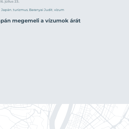
6. július 23.
Japán
,
turizmus
,
Baranyai Judit
,
vízum
apán megemeli a vízumok árát