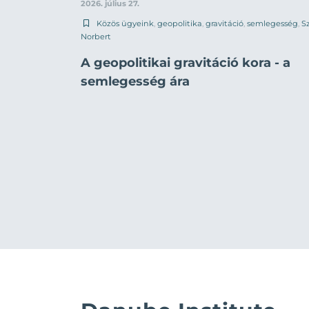
2026. július 27.
Közös ügyeink
,
geopolitika
,
gravitáció
,
semlegesség
,
Sz
Norbert
A geopolitikai gravitáció kora - a
semlegesség ára