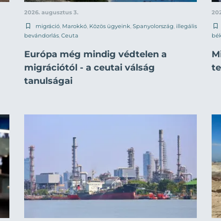
2026. augusztus 3.
202
migráció
,
Marokkó
,
Közös ügyeink
,
Spanyolország
,
illegális
bevándorlás
,
Ceuta
bék
Európa még mindig védtelen a
M
migrációtól - a ceutai válság
t
tanulságai