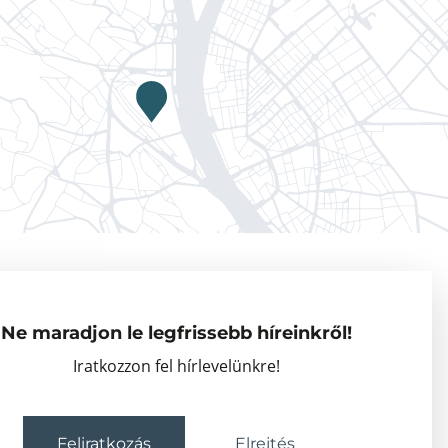
Adatkezelési tájékoztató
Vendégkutatók
Ne maradjon le legfrissebb híreinkről!
Partnerszervezetek
Iratkozzon fel hírlevelünkre!
Események
Feliratkozás
Elrejtés