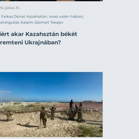
6. július 31.
Farkas Dániel
,
Kazahsztán
,
orosz-ukrán háború
,
etárgyalás
,
Kaszim-Zsomart Tokajev
iért akar Kazahsztán békét
eremteni Ukrajnában?