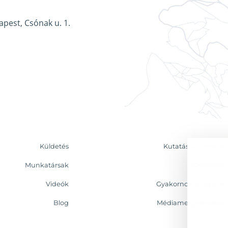
apest, Csónak u. 1.
Küldetés
Kutatás & Elemzés
Munkatársak
Kapcsolat
Videók
Gyakornoki program
Blog
Médiamegjelenések