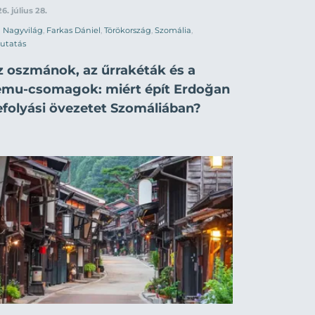
6. július 28.
Nagyvilág
,
Farkas Dániel
,
Törökország
,
Szomália
,
utatás
z oszmánok, az űrrakéták és a
emu-csomagok: miért épít Erdoğan
efolyási övezetet Szomáliában?