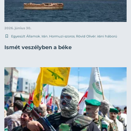
2026. június 30.
Egyesült Államok
,
Irán
,
Hormuzi-szoros
,
Rövid Olivér
,
iráni háború
Ismét veszélyben a béke