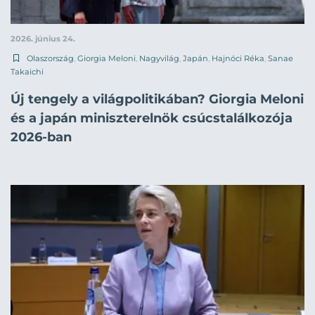
2026. június 24.
Olaszország
,
Giorgia Meloni
,
Nagyvilág
,
Japán
,
Hajnóci Réka
,
Sanae
Takaichi
Új tengely a világpolitikában? Giorgia Meloni
és a japán miniszterelnök csúcstalálkozója
2026-ban