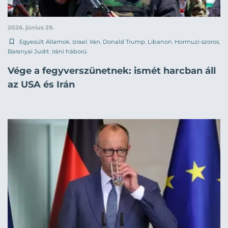
2026. június 29.
Egyesült Államok
,
Izrael
,
Irán
,
Donald Trump
,
Libanon
,
Hormuzi-szoros
,
Baranyai Judit
,
iráni háború
Vége a fegyverszünetnek: ismét harcban áll
az USA és Irán