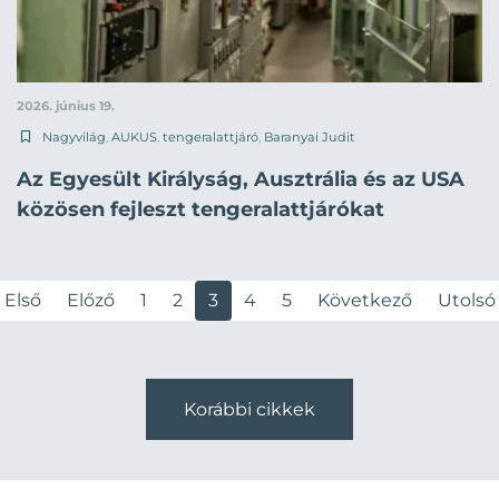
2026. június 19.
Nagyvilág
,
AUKUS
,
tengeralattjáró
,
Baranyai Judit
Az Egyesült Királyság, Ausztrália és az USA
közösen fejleszt tengeralattjárókat
Első
Előző
1
2
3
4
5
Következő
Utolsó
Korábbi cikkek