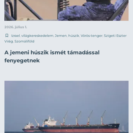
2026. július 1.
Izrael
,
világkereskedelem
,
Jemen
,
húszik
,
Vörös-tenger
,
Szigeti Eszter
Virág
,
Szomáliföld
A jemeni húszik ismét támadással
fenyegetnek