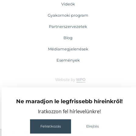
Videók
Gyakornoki program
Partnerszervezetek
Blog
Médiamegjelenések
Események
Ne maradjon le legfrissebb híreinkről!
Iratkozzon fel hírlevelünkre!
Feliratkozás
Elrejtés
2
68