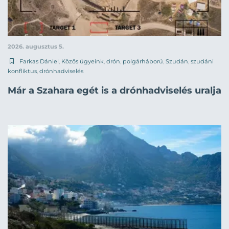
2026. augusztus 5.
Farkas Dániel
,
Közös ügyeink
,
drón
,
polgárháború
,
Szudán
,
szudáni
konfliktus
,
drónhadviselés
Már a Szahara egét is a drónhadviselés uralja