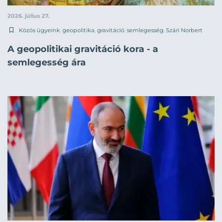
2026. július 27.
Közös ügyeink
,
geopolitika
,
gravitáció
,
semlegesség
,
Szári Norbert
A geopolitikai gravitáció kora - a
semlegesség ára