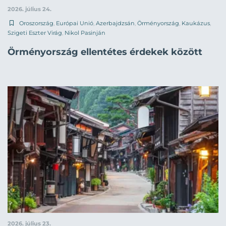
2026. július 24.
Oroszország
,
Európai Unió
,
Azerbajdzsán
,
Örményország
,
Kaukázus
,
Szigeti Eszter Virág
,
Nikol Pasinján
Örményország ellentétes érdekek között
2026. július 23.