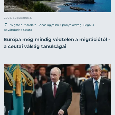
2026. augusztus 3.
migráció
,
Marokkó
,
Közös ügyeink
,
Spanyolország
,
illegális
bevándorlás
,
Ceuta
Európa még mindig védtelen a migrációtól -
a ceutai válság tanulságai