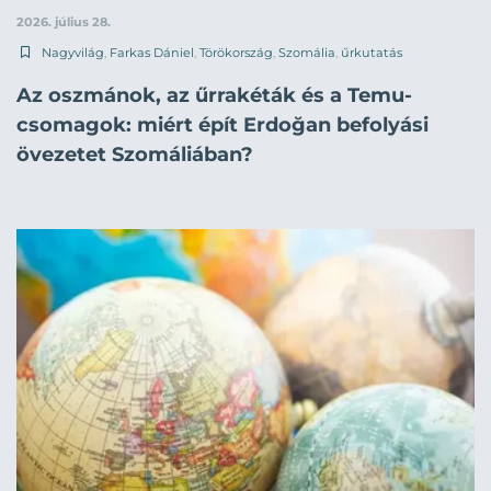
2026. július 28.
Nagyvilág
,
Farkas Dániel
,
Törökország
,
Szomália
,
űrkutatás
Az oszmánok, az űrrakéták és a Temu-
csomagok: miért épít Erdoğan befolyási
övezetet Szomáliában?