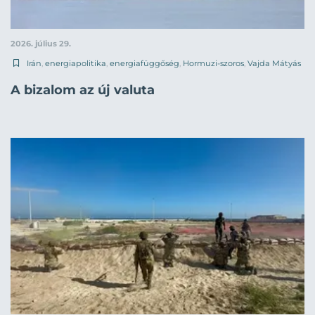
2026. július 29.
Irán
,
energiapolitika
,
energiafüggőség
,
Hormuzi-szoros
,
Vajda Mátyás
A bizalom az új valuta