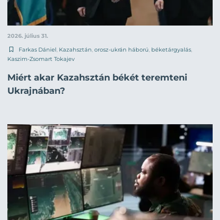
2026. július 31.
Farkas Dániel
,
Kazahsztán
,
orosz-ukrán háború
,
béketárgyalás
,
Kaszim-Zsomart Tokajev
Miért akar Kazahsztán békét teremteni
Ukrajnában?