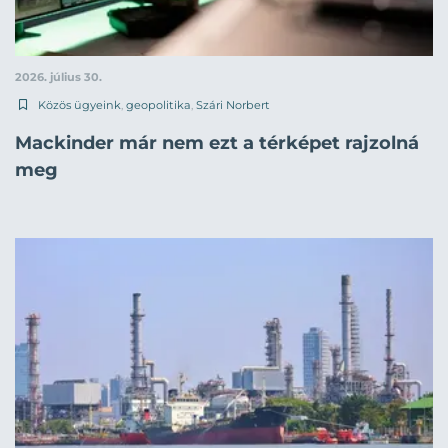
2026. július 30.
Közös ügyeink
,
geopolitika
,
Szári Norbert
Mackinder már nem ezt a térképet rajzolná
meg