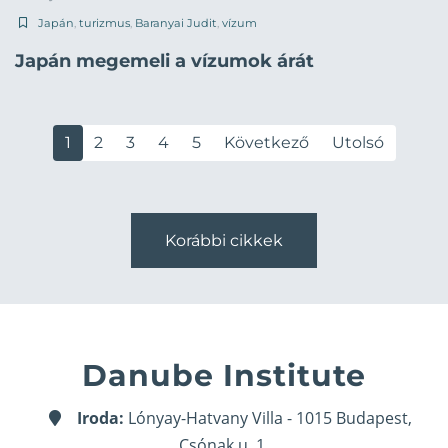
Japán
,
turizmus
,
Baranyai Judit
,
vízum
Japán megemeli a vízumok árát
1
2
3
4
5
Következő
Utolsó
Korábbi cikkek
Danube Institute
Iroda:
Lónyay-Hatvany Villa - 1015 Budapest,
Csónak u. 1.