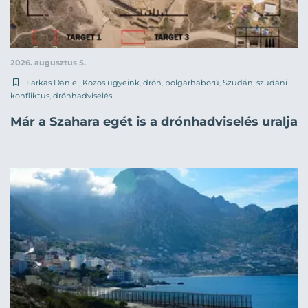
2026. augusztus 5.
Farkas Dániel
,
Közös ügyeink
,
drón
,
polgárháború
,
Szudán
,
szudáni
konfliktus
,
drónhadviselés
Már a Szahara egét is a drónhadviselés uralja