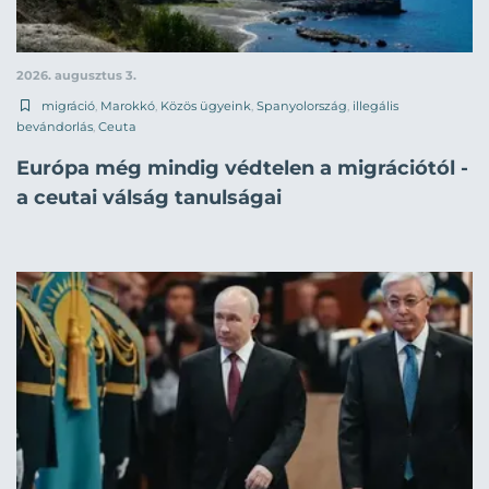
2026. augusztus 3.
migráció
,
Marokkó
,
Közös ügyeink
,
Spanyolország
,
illegális
bevándorlás
,
Ceuta
Európa még mindig védtelen a migrációtól -
a ceutai válság tanulságai