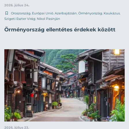
2026. július 24.
Oroszország
,
Európai Unió
,
Azerbajdzsán
,
Örményország
,
Kaukázus
,
Szigeti Eszter Virág
,
Nikol Pasinján
Örményország ellentétes érdekek között
2026. július 23.