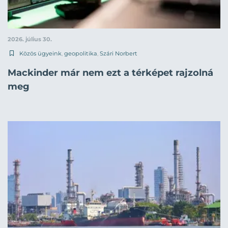
2026. július 30.
Közös ügyeink
,
geopolitika
,
Szári Norbert
Mackinder már nem ezt a térképet rajzolná
meg