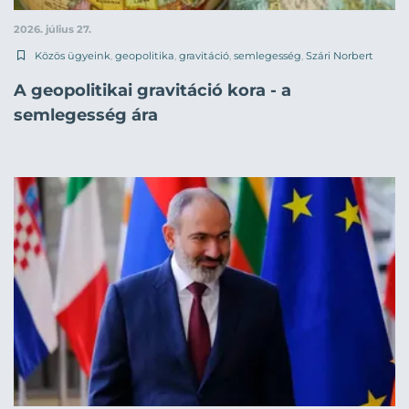
2026. július 27.
Közös ügyeink
,
geopolitika
,
gravitáció
,
semlegesség
,
Szári Norbert
A geopolitikai gravitáció kora - a
semlegesség ára