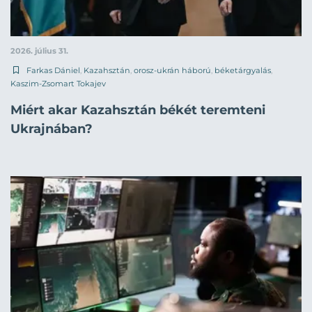
2026. július 31.
Farkas Dániel
,
Kazahsztán
,
orosz-ukrán háború
,
béketárgyalás
,
Kaszim-Zsomart Tokajev
Miért akar Kazahsztán békét teremteni
Ukrajnában?