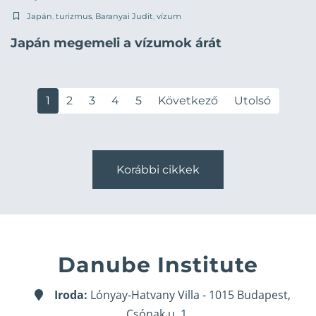
Japán
,
turizmus
,
Baranyai Judit
,
vízum
Japán megemeli a vízumok árát
1
2
3
4
5
Következő
Utolsó
Korábbi cikkek
Danube Institute
Iroda:
Lónyay-Hatvany Villa - 1015 Budapest,
Csónak u. 1.