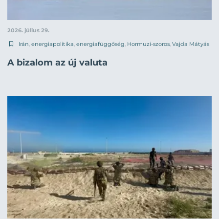
2026. július 29.
Irán
,
energiapolitika
,
energiafüggőség
,
Hormuzi-szoros
,
Vajda Mátyás
A bizalom az új valuta