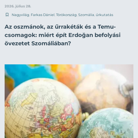
2026. július 28.
Nagyvilág
,
Farkas Dániel
,
Törökország
,
Szomália
,
űrkutatás
Az oszmánok, az űrrakéták és a Temu-
csomagok: miért épít Erdoğan befolyási
övezetet Szomáliában?