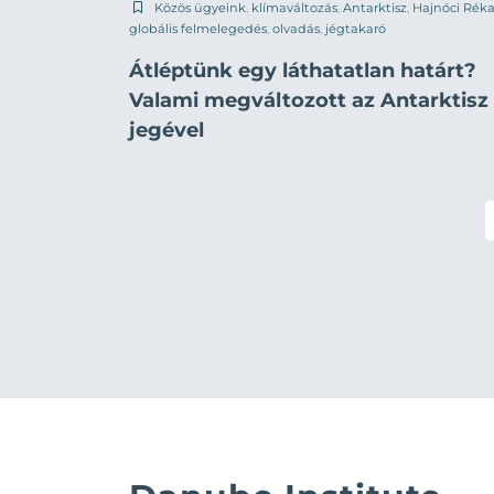
Közös ügyeink
,
klímaváltozás
,
Antarktisz
,
Hajnóci Rék
globális felmelegedés
,
olvadás
,
jégtakaró
Átléptünk egy láthatatlan határt?
Valami megváltozott az Antarktisz
jegével