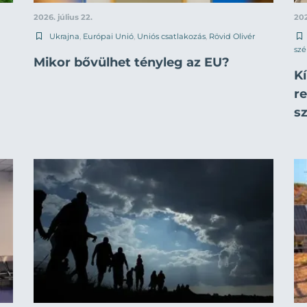
2026. július 22.
202
Ukrajna
,
Európai Unió
,
Uniós csatlakozás
,
Rövid Olivér
sz
Mikor bővülhet tényleg az EU?
K
r
s