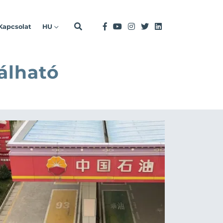
Kapcsolat
HU
álható