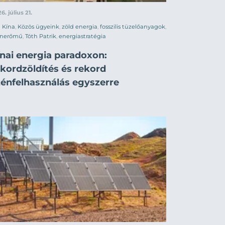
6. július 21.
Kína
,
Közös ügyeink
,
zöld energia
,
fosszilis tüzelőanyagok
,
énerőmű
,
Tóth Patrik
,
energiastratégia
ínai energia paradoxon:
ekordzöldítés és rekord
zénfelhasználás egyszerre