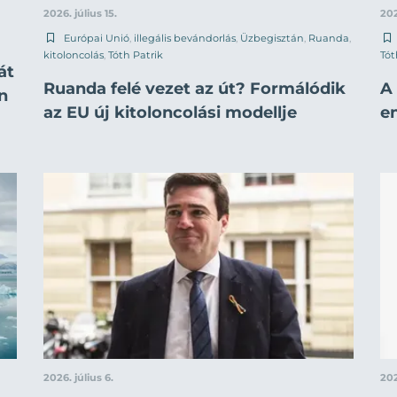
2026. július 15.
202
Európai Unió
,
illegális bevándorlás
,
Üzbegisztán
,
Ruanda
,
kitoloncolás
,
Tóth Patrik
Tót
át
Ruanda felé vezet az út? Formálódik
A
n
az EU új kitoloncolási modellje
e
2026. július 6.
202