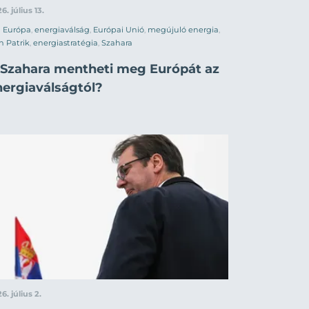
6. július 13.
Európa
,
energiaválság
,
Európai Unió
,
megújuló energia
,
h Patrik
,
energiastratégia
,
Szahara
 Szahara mentheti meg Európát az
nergiaválságtól?
6. július 2.