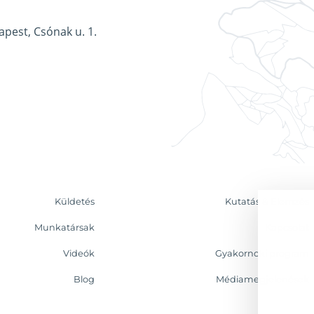
apest, Csónak u. 1.
Küldetés
Kutatás & Elemzés
Munkatársak
Kapcsolat
Videók
Gyakornoki program
Blog
Médiamegjelenések