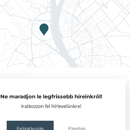
Adatkezelési tájékoztató
Vendégkutatók
Ne maradjon le legfrissebb híreinkről!
Partnerszervezetek
Iratkozzon fel hírlevelünkre!
Események
Feliratkozás
Elrejtés