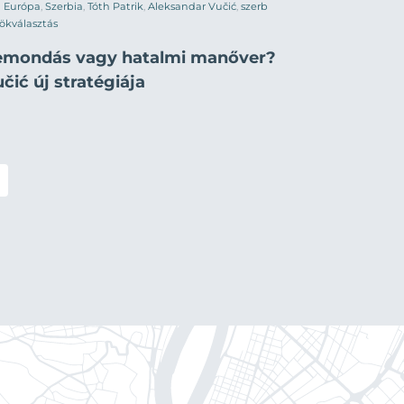
Európa
,
Szerbia
,
Tóth Patrik
,
Aleksandar Vučić
,
szerb
ökválasztás
emondás vagy hatalmi manőver?
čić új stratégiája