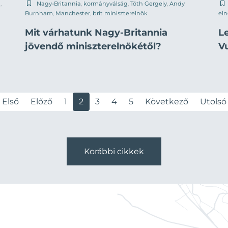
a
,
Nagy-Britannia
,
kormányválság
,
Tóth Gergely
,
Andy
Burnham
,
Manchester
,
brit miniszterelnök
eln
Mit várhatunk Nagy-Britannia
L
jövendő miniszterelnökétől?
Vu
Első
Előző
1
2
3
4
5
Következő
Utolsó
Korábbi cikkek