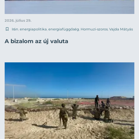
2026. július 29.
Irán
,
energiapolitika
,
energiafüggőség
,
Hormuzi-szoros
,
Vajda Mátyás
A bizalom az új valuta