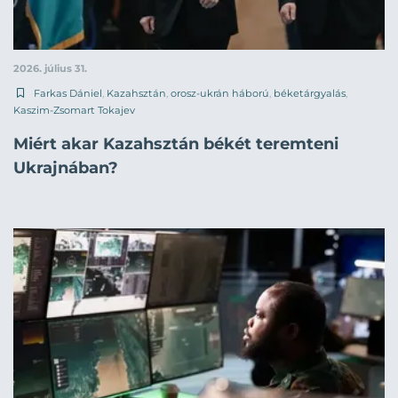
2026. július 31.
Farkas Dániel
,
Kazahsztán
,
orosz-ukrán háború
,
béketárgyalás
,
Kaszim-Zsomart Tokajev
Miért akar Kazahsztán békét teremteni
Ukrajnában?