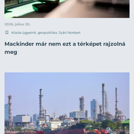
2026. július 30.
Közös ügyeink
,
geopolitika
,
Szári Norbert
Mackinder már nem ezt a térképet rajzolná
meg