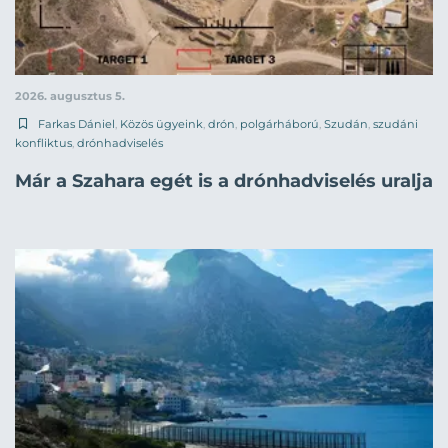
2026. augusztus 5.
Farkas Dániel
,
Közös ügyeink
,
drón
,
polgárháború
,
Szudán
,
szudáni
konfliktus
,
drónhadviselés
Már a Szahara egét is a drónhadviselés uralja