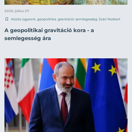
2026. július 27.
Közös ügyeink
,
geopolitika
,
gravitáció
,
semlegesség
,
Szári Norbert
A geopolitikai gravitáció kora - a
semlegesség ára