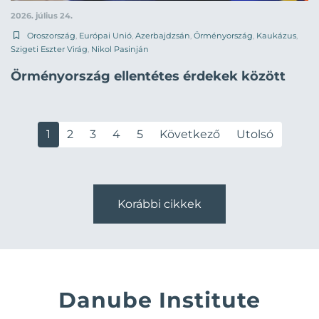
2026. július 24.
Oroszország
,
Európai Unió
,
Azerbajdzsán
,
Örményország
,
Kaukázus
,
Szigeti Eszter Virág
,
Nikol Pasinján
Örményország ellentétes érdekek között
1
2
3
4
5
Következő
Utolsó
Korábbi cikkek
Danube Institute