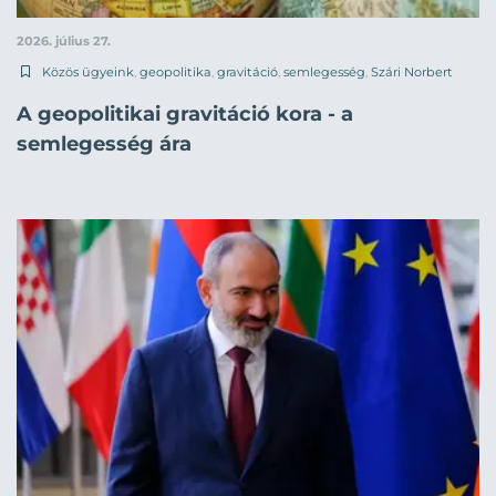
2026. július 27.
Közös ügyeink
,
geopolitika
,
gravitáció
,
semlegesség
,
Szári Norbert
A geopolitikai gravitáció kora - a
semlegesség ára