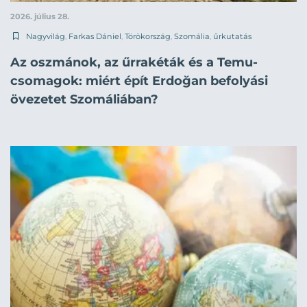
2026. július 28.
Nagyvilág
,
Farkas Dániel
,
Törökország
,
Szomália
,
űrkutatás
Az oszmánok, az űrrakéták és a Temu-
csomagok: miért épít Erdoğan befolyási
övezetet Szomáliában?