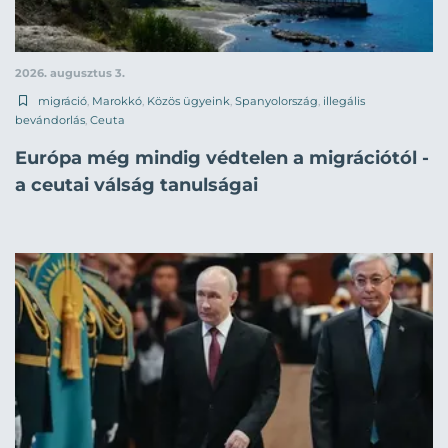
2026. augusztus 3.
migráció
,
Marokkó
,
Közös ügyeink
,
Spanyolország
,
illegális
bevándorlás
,
Ceuta
Európa még mindig védtelen a migrációtól -
a ceutai válság tanulságai