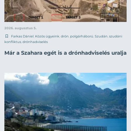
2026. augusztus 5.
Farkas Dániel
,
Közös ügyeink
,
drón
,
polgárháború
,
Szudán
,
szudáni
konfliktus
,
drónhadviselés
Már a Szahara egét is a drónhadviselés uralja