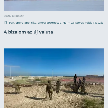
2026. július 29.
Irán
,
energiapolitika
,
energiafüggőség
,
Hormuzi-szoros
,
Vajda Mátyás
A bizalom az új valuta