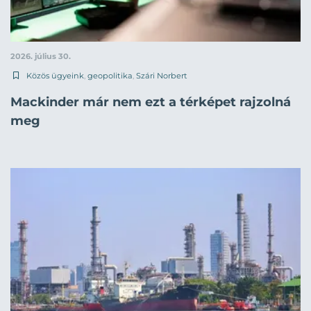
2026. július 30.
Közös ügyeink
,
geopolitika
,
Szári Norbert
Mackinder már nem ezt a térképet rajzolná
meg