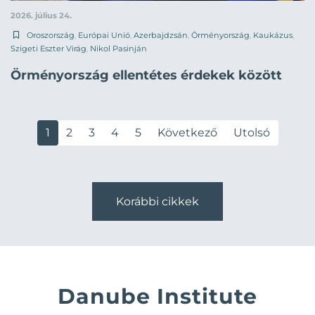
2026. július 24.
Oroszország
,
Európai Unió
,
Azerbajdzsán
,
Örményország
,
Kaukázus
,
Szigeti Eszter Virág
,
Nikol Pasinján
Örményország ellentétes érdekek között
1
2
3
4
5
Következő
Utolsó
Korábbi cikkek
Danube Institute