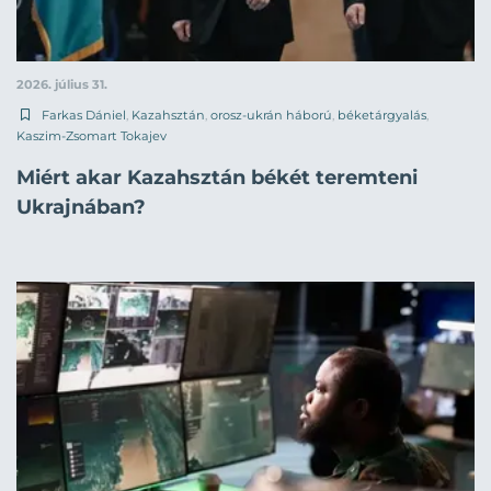
2026. július 31.
Farkas Dániel
,
Kazahsztán
,
orosz-ukrán háború
,
béketárgyalás
,
Kaszim-Zsomart Tokajev
Miért akar Kazahsztán békét teremteni
Ukrajnában?