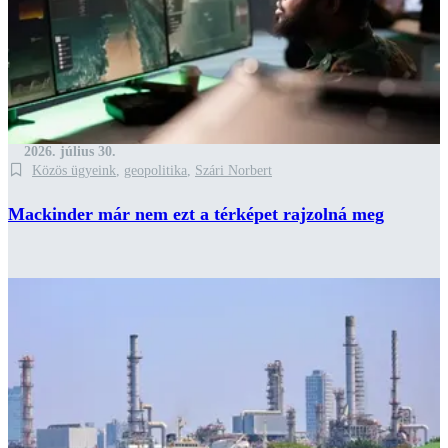
2026. július 30.
Közös ügyeink
,
geopolitika
,
Szári Norbert
Mackinder már nem ezt a térképet rajzolná meg