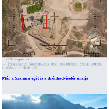
2026. augusztus 5.
Farkas Dániel
,
Közös ügyeink
,
drón
,
polgárháború
,
Szudán
,
szudáni
konfliktus
,
drónhadviselés
Már a Szahara egét is a drónhadviselés uralja