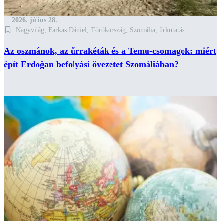
2026. július 28.
Nagyvilág
,
Farkas Dániel
,
Törökország
,
Szomália
,
űrkutatás
Az oszmánok, az űrrakéták és a Temu-csomagok: miért
épít Erdoğan befolyási övezetet Szomáliában?