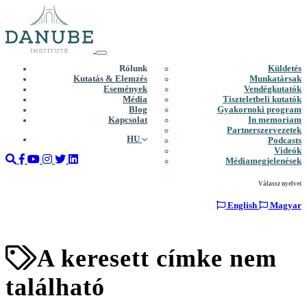
Rólunk
Küldetés
Kutatás & Elemzés
Munkatársak
Események
Vendégkutatók
Média
Tiszteletbeli kutatók
Blog
Gyakornoki program
Kapcsolat
In memoriam
Partnerszervezetek
HU
Podcasts
Videók
Médiamegjelenések
Válassz nyelvet
English
Magyar
A keresett címke nem
található