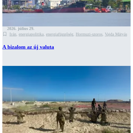
2026. július 29.
Irán
,
energiapolitika
,
energiafüggőség
,
Hormuzi-szoros
,
Vajda Mátyás
A bizalom az új valuta