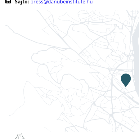
Sajtó:
press@danubeinstitute.hu