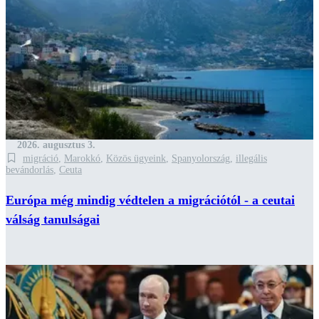
2026. augusztus 3.
migráció
,
Marokkó
,
Közös ügyeink
,
Spanyolország
,
illegális
bevándorlás
,
Ceuta
Európa még mindig védtelen a migrációtól - a ceutai
válság tanulságai