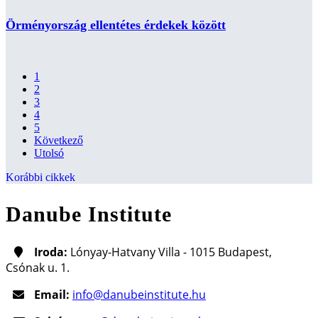
Örményország ellentétes érdekek között
1
2
3
4
5
Következő
Utolsó
Korábbi cikkek
Danube Institute
Iroda:
Lónyay-Hatvany Villa - 1015 Budapest,
Csónak u. 1.
Email:
info@danubeinstitute.hu