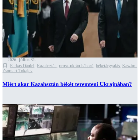
2026. július 31.
Farkas Dániel
,
Kazahsztán
,
orosz-ukrán háború
,
béketárgyalás
,
Kaszim-
Zsomart Tokajev
Miért akar Kazahsztán békét teremteni Ukrajnában?