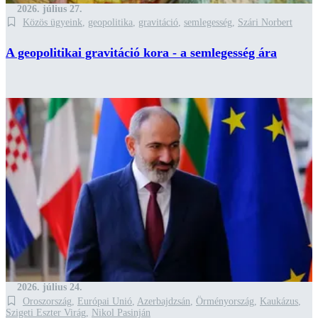
2026. július 27.
Közös ügyeink
,
geopolitika
,
gravitáció
,
semlegesség
,
Szári Norbert
A geopolitikai gravitáció kora - a semlegesség ára
2026. július 24.
Oroszország
,
Európai Unió
,
Azerbajdzsán
,
Örményország
,
Kaukázus
,
Szigeti Eszter Virág
,
Nikol Pasinján