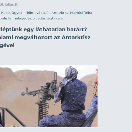
6. július 8.
Közös ügyeink
,
klímaváltozás
,
Antarktisz
,
Hajnóci Réka
,
bális felmelegedés
,
olvadás
,
jégtakaró
tléptünk egy láthatatlan határt?
alami megváltozott az Antarktisz
egével