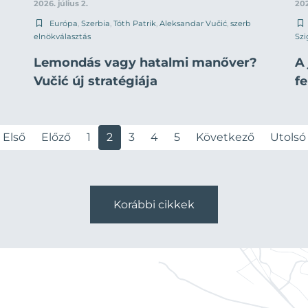
2026. július 2.
202
Európa
,
Szerbia
,
Tóth Patrik
,
Aleksandar Vučić
,
szerb
elnökválasztás
Szi
Lemondás vagy hatalmi manőver?
A
Vučić új stratégiája
f
Első
Előző
1
2
3
4
5
Következő
Utolsó
Korábbi cikkek