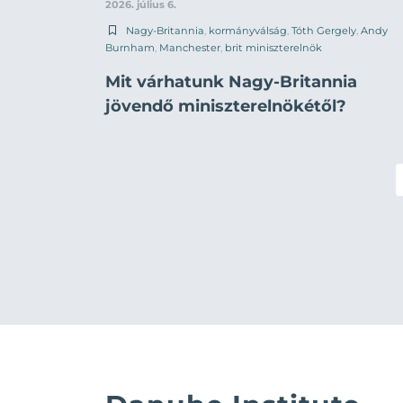
2026. július 6.
Nagy-Britannia
,
kormányválság
,
Tóth Gergely
,
Andy
Burnham
,
Manchester
,
brit miniszterelnök
Mit várhatunk Nagy-Britannia
jövendő miniszterelnökétől?