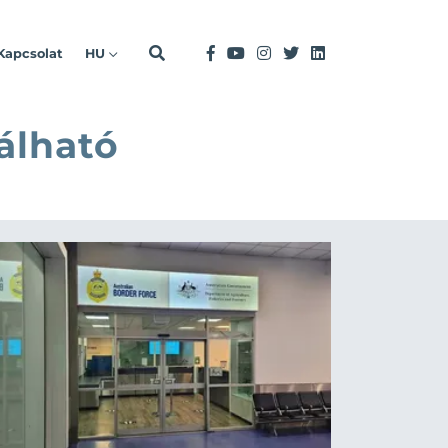
Kapcsolat
HU
álható