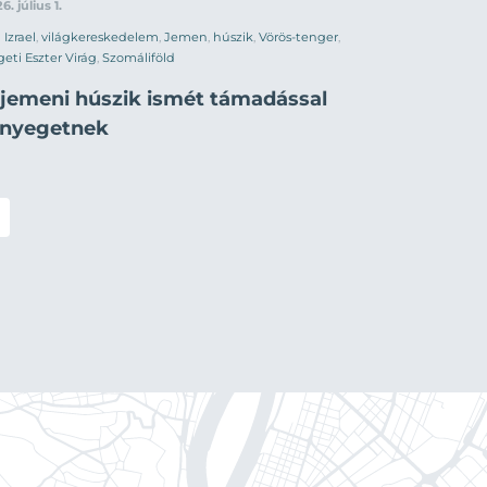
6. július 1.
Izrael
,
világkereskedelem
,
Jemen
,
húszik
,
Vörös-tenger
,
geti Eszter Virág
,
Szomáliföld
 jemeni húszik ismét támadással
enyegetnek