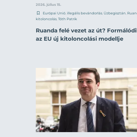
2026. július 15.
Európai Unió
,
illegális bevándorlás
,
Üzbegisztán
,
Ruan
kitoloncolás
,
Tóth Patrik
Ruanda felé vezet az út? Formálód
az EU új kitoloncolási modellje