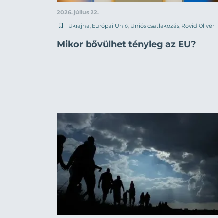
2026. július 22.
Ukrajna
,
Európai Unió
,
Uniós csatlakozás
,
Rövid Olivér
Mikor bővülhet tényleg az EU?