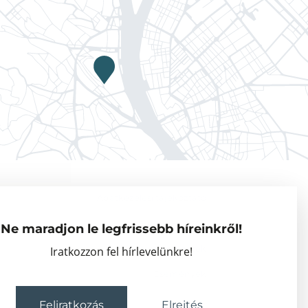
Adatkezelési tájékoztató
Vendégkutatók
Ne maradjon le legfrissebb híreinkről!
Partnerszervezetek
Iratkozzon fel hírlevelünkre!
Események
Feliratkozás
Elrejtés