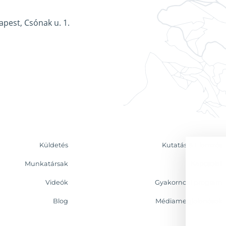
apest, Csónak u. 1.
Küldetés
Kutatás & Elemzés
Munkatársak
Kapcsolat
Videók
Gyakornoki program
Blog
Médiamegjelenések