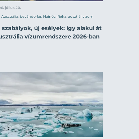
6. július 20.
Ausztrália
,
bevándorlás
,
Hajnóci Réka
,
ausztrál vízum
 szabályok, új esélyek: így alakul át
usztrália vízumrendszere 2026-ban