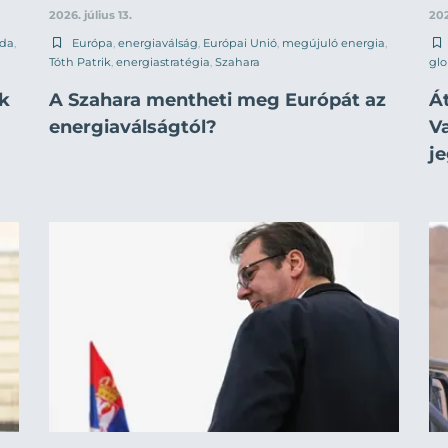
2026. július 13.
202
da
,
Európa
,
energiaválság
,
Európai Unió
,
megújuló energia
,
Tóth Patrik
,
energiastratégia
,
Szahara
glo
ik
A Szahara mentheti meg Európát az
Á
energiaválságtól?
V
j