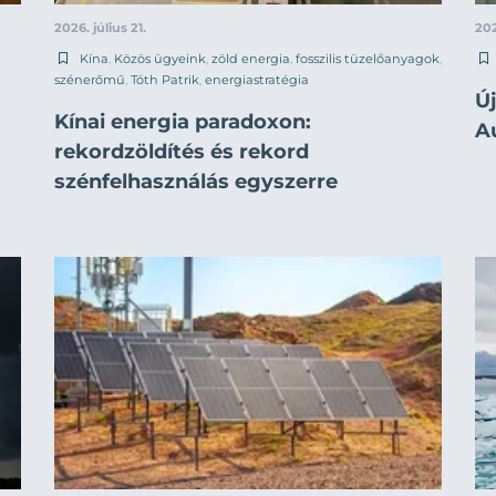
2026. július 21.
202
Kína
,
Közös ügyeink
,
zöld energia
,
fosszilis tüzelőanyagok
,
szénerőmű
,
Tóth Patrik
,
energiastratégia
Új
Kínai energia paradoxon:
A
rekordzöldítés és rekord
szénfelhasználás egyszerre