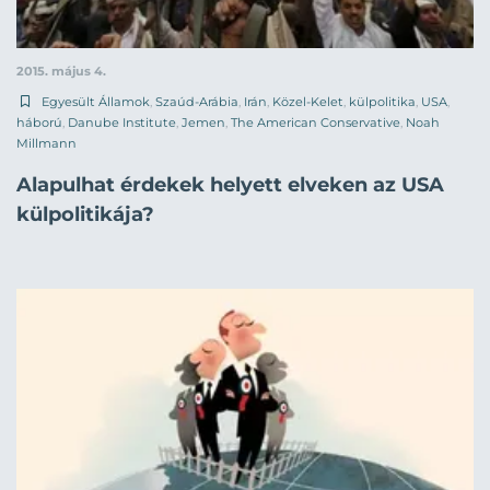
2015. május 4.
Egyesült Államok
,
Szaúd-Arábia
,
Irán
,
Közel-Kelet
,
külpolitika
,
USA
,
háború
,
Danube Institute
,
Jemen
,
The American Conservative
,
Noah
Millmann
Alapulhat érdekek helyett elveken az USA
külpolitikája?