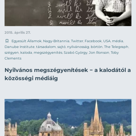
2015. április 27.
Egyesült Államok
,
Nagy-Britannia
,
Twitter
,
Facebook
,
USA
,
média
,
Danube Institute
,
társadalom
,
sajtó
,
nyilvánosság
,
börtön
,
The Telegraph
,
szégyen
,
kaloda
,
megszégyenítés
,
Szabó György
,
Jon Ronson
,
Toby
Clements
Nyilvános megszégyenítések − a kalodától a
közösségi médiáig