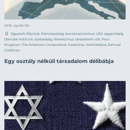
2015. április 30.
Egyesült Államok
,
Franciaország
,
konzervativizmus
,
USA
,
egyenlőség
,
Danube Institute
,
szabadság
,
liberalizmus
,
társadalom
,
elit
,
Paul
Krugman
,
The American Conservative
,
hierarchia
,
meritokrácia
,
Samuel
Goldman
Egy osztály nélküli társadalom délibábja