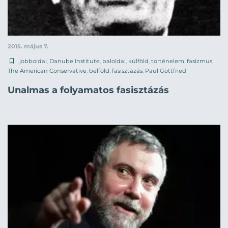
2015. május 7.
jobboldal
,
Danube Institute
,
baloldal
,
külföld
,
történelem
,
fasizmus
,
The American Conservative
,
belföld
,
fasisztázás
,
Paul Gottfried
Unalmas a folyamatos fasisztázás