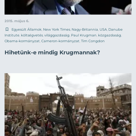
2015. május 6.
Egyesült Államok
,
New York Times
,
Nagy-Britannia
,
USA
,
Danube
Institute
,
költségvetés
,
világgazdaság
,
Paul Krugman
,
közgazdaság
,
Obama-kormányzat
,
Cameron-kormányzat
,
Tim Congdon
Hihetünk-e mindig Krugmannak?