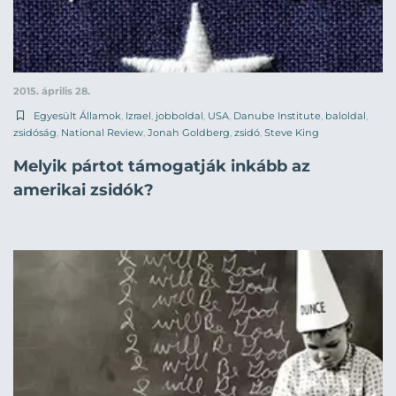
2015. április 28.
Egyesült Államok
,
Izrael
,
jobboldal
,
USA
,
Danube Institute
,
baloldal
,
zsidóság
,
National Review
,
Jonah Goldberg
,
zsidó
,
Steve King
Melyik pártot támogatják inkább az
amerikai zsidók?