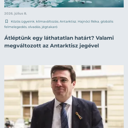
2026. július 8.
Közös ügyeink
,
klímaváltozás
,
Antarktisz
,
Hajnóci Réka
,
globális
felmelegedés
,
olvadás
,
jégtakaró
Átléptünk egy láthatatlan határt? Valami
megváltozott az Antarktisz jegével