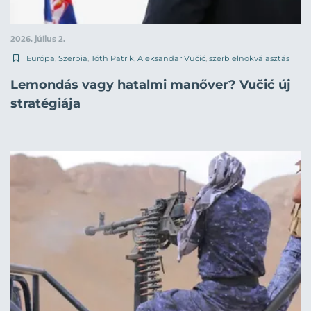
2026. július 2.
Európa
,
Szerbia
,
Tóth Patrik
,
Aleksandar Vučić
,
szerb elnökválasztás
Lemondás vagy hatalmi manőver? Vučić új
stratégiája