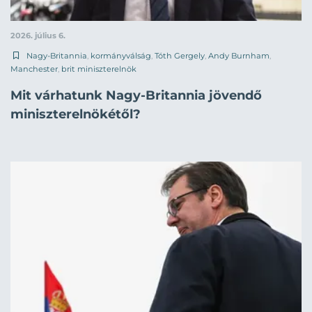
2026. július 6.
Nagy-Britannia
,
kormányválság
,
Tóth Gergely
,
Andy Burnham
,
Manchester
,
brit miniszterelnök
Mit várhatunk Nagy-Britannia jövendő
miniszterelnökétől?