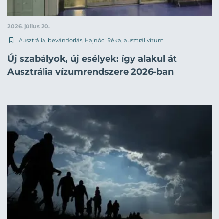
2026. július 20.
Ausztrália
,
bevándorlás
,
Hajnóci Réka
,
ausztrál vízum
Új szabályok, új esélyek: így alakul át
Ausztrália vízumrendszere 2026-ban