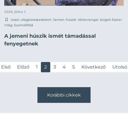
2026. július 1.
Izrael
,
világkereskedelem
,
Jemen
,
húszik
,
Vörös-tenger
,
Szigeti Eszter
Virág
,
Szomáliföld
A jemeni húszik ismét támadással
fenyegetnek
Első
Előző
1
2
3
4
5
Következő
Utolsó
Korábbi cikkek