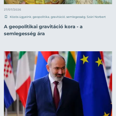
27/07/2026
Közös ügyeink
,
geopolitika
,
gravitáció
,
semlegesség
,
Szári Norbert
A geopolitikai gravitáció kora - a
semlegesség ára