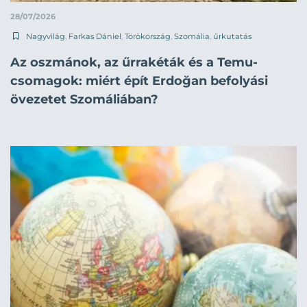
28/07/2026
Nagyvilág
,
Farkas Dániel
,
Törökország
,
Szomália
,
űrkutatás
Az oszmánok, az űrrakéták és a Temu-
csomagok: miért épít Erdoğan befolyási
övezetet Szomáliában?