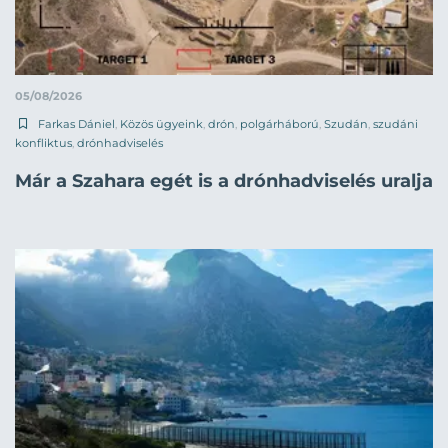
05/08/2026
Farkas Dániel
,
Közös ügyeink
,
drón
,
polgárháború
,
Szudán
,
szudáni
konfliktus
,
drónhadviselés
Már a Szahara egét is a drónhadviselés uralja