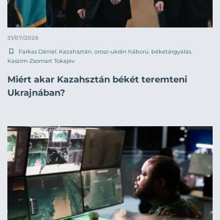
31/07/2026
Farkas Dániel
,
Kazahsztán
,
orosz-ukrán háború
,
béketárgyalás
,
Kaszim-Zsomart Tokajev
Miért akar Kazahsztán békét teremteni
Ukrajnában?