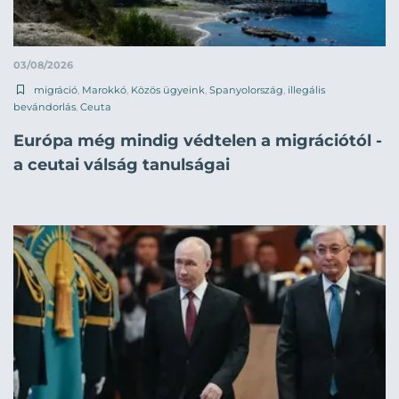
03/08/2026
migráció
,
Marokkó
,
Közös ügyeink
,
Spanyolország
,
illegális
bevándorlás
,
Ceuta
Európa még mindig védtelen a migrációtól -
a ceutai válság tanulságai