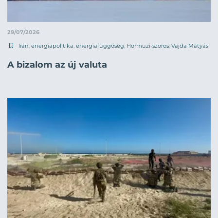
29/07/2026
Irán
,
energiapolitika
,
energiafüggőség
,
Hormuzi-szoros
,
Vajda Mátyás
A bizalom az új valuta