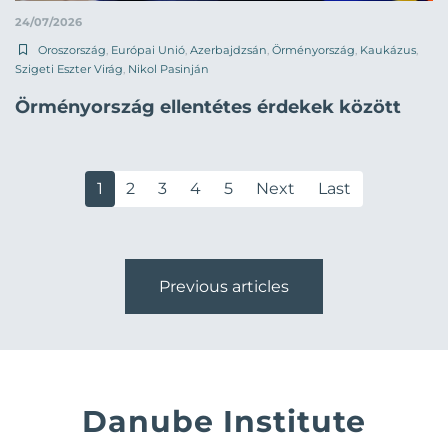
24/07/2026
Oroszország
,
Európai Unió
,
Azerbajdzsán
,
Örményország
,
Kaukázus
,
Szigeti Eszter Virág
,
Nikol Pasinján
Örményország ellentétes érdekek között
1
2
3
4
5
Next
Last
Previous articles
Danube Institute