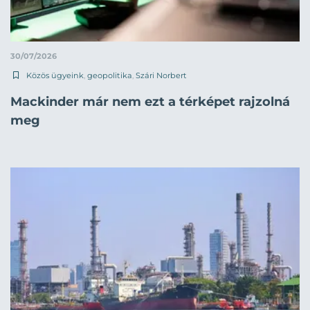
30/07/2026
Közös ügyeink
,
geopolitika
,
Szári Norbert
Mackinder már nem ezt a térképet rajzolná
meg