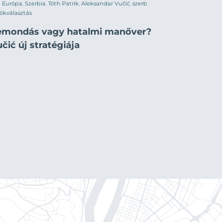
Európa
,
Szerbia
,
Tóth Patrik
,
Aleksandar Vučić
,
szerb
ökválasztás
emondás vagy hatalmi manőver?
čić új stratégiája