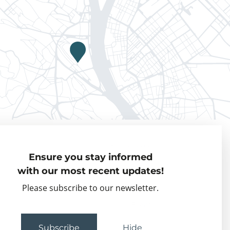
Privacy policy
Ensure you stay informed
Visiting Fellows
with our most recent updates!
Partner organisations
Please subscribe to our newsletter.
Events
Subscribe
Hide