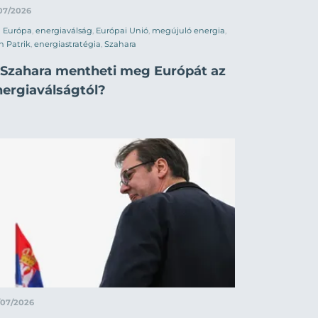
07/2026
Európa
,
energiaválság
,
Európai Unió
,
megújuló energia
,
h Patrik
,
energiastratégia
,
Szahara
 Szahara mentheti meg Európát az
nergiaválságtól?
/07/2026