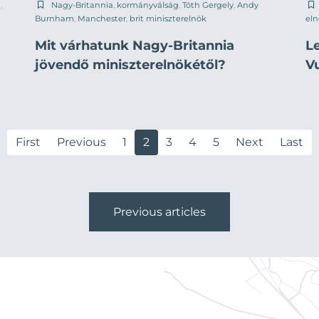
a
,
Nagy-Britannia
,
kormányválság
,
Tóth Gergely
,
Andy
Burnham
,
Manchester
,
brit miniszterelnök
eln
Mit várhatunk Nagy-Britannia
L
jövendő miniszterelnökétől?
Vu
First
Previous
1
2
3
4
5
Next
Last
Previous articles