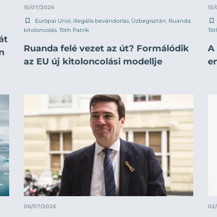
15/07/2026
13/
Európai Unió
,
illegális bevándorlás
,
Üzbegisztán
,
Ruanda
,
kitoloncolás
,
Tóth Patrik
Tót
át
Ruanda felé vezet az út? Formálódik
A
n
az EU új kitoloncolási modellje
e
06/07/2026
02