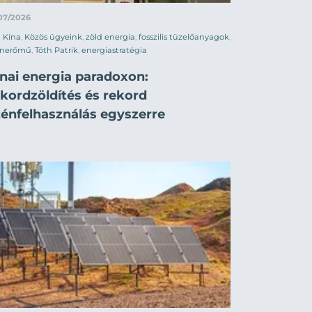
07/2026
Kína
,
Közös ügyeink
,
zöld energia
,
fosszilis tüzelőanyagok
,
énerőmű
,
Tóth Patrik
,
energiastratégia
ínai energia paradoxon:
ekordzöldítés és rekord
zénfelhasználás egyszerre