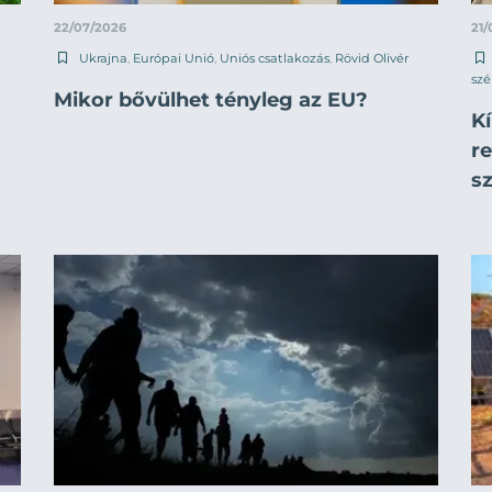
22/07/2026
21/
Ukrajna
,
Európai Unió
,
Uniós csatlakozás
,
Rövid Olivér
sz
Mikor bővülhet tényleg az EU?
K
r
s