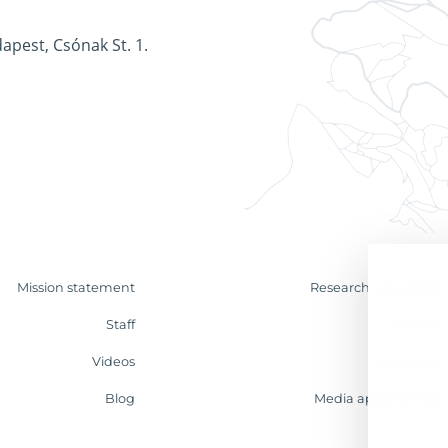
apest, Csónak St. 1.
Mission statement
Research & Analyses
Staff
Contact
Videos
Internship
Blog
Media appearances