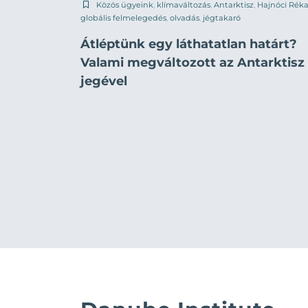
Közös ügyeink
,
klímaváltozás
,
Antarktisz
,
Hajnóci Rék
globális felmelegedés
,
olvadás
,
jégtakaró
Átléptünk egy láthatatlan határt?
Valami megváltozott az Antarktisz
jegével