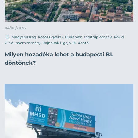
04/06/2026
Magyarország
,
Közös ügyeink
,
Budapest
,
sportdiplomácia
,
Rövid
Olivér
,
sportesemény
,
Bajnokok Ligája
,
BL döntő
Milyen hozadéka lehet a budapesti BL
döntőnek?