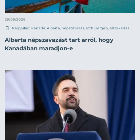
29/05/2026
Nagyvilág
,
Kanada
,
Alberta
,
népszavazás
,
Tóth Gergely
,
elszakadás
Alberta népszavazást tart arról, hogy
Kanadában maradjon-e