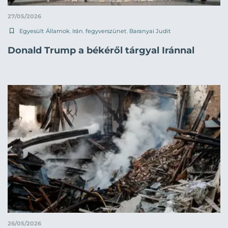
27/05/2026
Egyesült Államok
,
Irán
,
fegyverszünet
,
Baranyai Judit
Donald Trump a békéről tárgyal Iránnal
26/05/2026