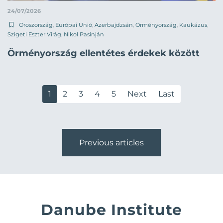
24/07/2026
Oroszország
,
Európai Unió
,
Azerbajdzsán
,
Örményország
,
Kaukázus
,
Szigeti Eszter Virág
,
Nikol Pasinján
Örményország ellentétes érdekek között
1
2
3
4
5
Next
Last
Previous articles
Danube Institute