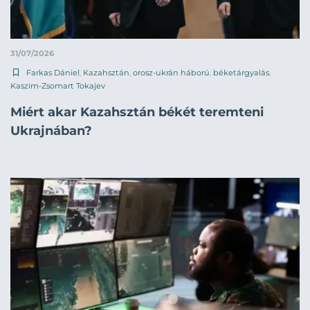
31/07/2026
Farkas Dániel
,
Kazahsztán
,
orosz-ukrán háború
,
béketárgyalás
,
Kaszim-Zsomart Tokajev
Miért akar Kazahsztán békét teremteni
Ukrajnában?