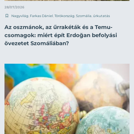
28/07/2026
Nagyvilág
,
Farkas Dániel
,
Törökország
,
Szomália
,
űrkutatás
Az oszmánok, az űrrakéták és a Temu-
csomagok: miért épít Erdoğan befolyási
övezetet Szomáliában?