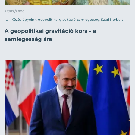
27/07/2026
Közös ügyeink
,
geopolitika
,
gravitáció
,
semlegesség
,
Szári Norbert
A geopolitikai gravitáció kora - a
semlegesség ára