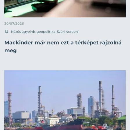
30/07/2026
Közös ügyeink
,
geopolitika
,
Szári Norbert
Mackinder már nem ezt a térképet rajzolná
meg