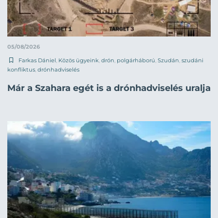
05/08/2026
Farkas Dániel
,
Közös ügyeink
,
drón
,
polgárháború
,
Szudán
,
szudáni
konfliktus
,
drónhadviselés
Már a Szahara egét is a drónhadviselés uralja