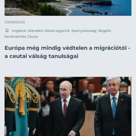
03/08/2026
migráció
,
Marokkó
,
Közös ügyeink
,
Spanyolország
,
illegális
bevándorlás
,
Ceuta
Európa még mindig védtelen a migrációtól -
a ceutai válság tanulságai