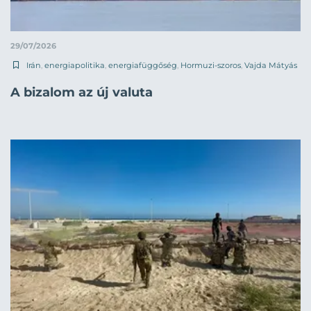
29/07/2026
Irán
,
energiapolitika
,
energiafüggőség
,
Hormuzi-szoros
,
Vajda Mátyás
A bizalom az új valuta