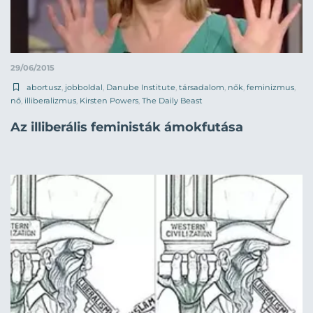
29/06/2015
abortusz
,
jobboldal
,
Danube Institute
,
társadalom
,
nők
,
feminizmus
,
nő
,
illiberalizmus
,
Kirsten Powers
,
The Daily Beast
Az illiberális feministák ámokfutása