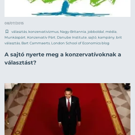
08/07/2015
választás
,
konzervativizmus
,
Nagy-Britannia
,
jobboldal
,
média
,
Munkáspárt
,
Konzervatív Párt
,
Danube Institute
,
sajtó
,
kampány
,
brit
választás
,
Bart Cammaerts
,
London School of Economics blog
A sajtó nyerte meg a konzervatívoknak a
választást?