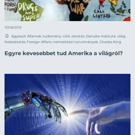
11/08/2015
Egyesült Államok
,
tudomány
,
USA
,
oktatás
,
Danube Institute
,
világ
,
felsőoktatás
,
Foreign Affairs
,
nemzetközi tanulmányok
,
Charles King
Egyre kevesebbet tud Amerika a világról?