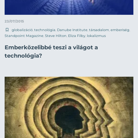
23/07/2015
globalizáció
,
technológia
,
Danube Institute
,
társadalom
,
emberiség
,
Standpoint Magazine
,
Steve Hilton
,
Eliza Filby
,
lokalizmus
Emberközelibbé teszi a világot a
technológia?