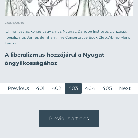
25/06/2015
hanyatlás
,
konzervativizmus
,
Nyugat
,
Danube Institute
,
civilizáció
,
liberalizmus
,
James Burnham
,
The Conservative Book Club
,
Alvino-Mario
Fantini
A liberalizmus hozzájárul a Nyugat
öngyilkosságához
t
Previous
401
402
403
404
405
Next
Previous articles