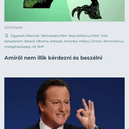
03/07/2015
Egyesült Államok
,
Demokrata Párt
,
Republikánus Párt
,
USA
,
társadalom
,
Barack Obama
,
erőszak
,
Amerika
,
Hillary Clinton
,
feminizmus
,
melegházasság
,
nő
,
férfi
Amiről nem illik kérdezni és beszélni