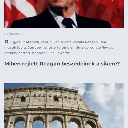
02/02/2015
Egyesült Államok
,
Republikánus Párt
,
Ronald Reagan
,
USA
,
hidegháború
,
Danube Institute
,
történelem
,
Intercollegiate Review
,
retorika
,
beszéd
,
szónoklat
,
Lee Edwards
Miben rejlett Reagan beszédeinek a sikere?