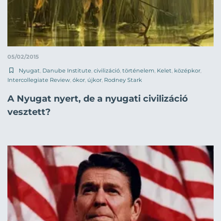
05/02/2015
Nyugat
,
Danube Institute
,
civilizáció
,
történelem
,
Kelet
,
középkor
,
Intercollegiate Review
,
ókor
,
újkor
,
Rodney Stark
A Nyugat nyert, de a nyugati civilizáció
vesztett?