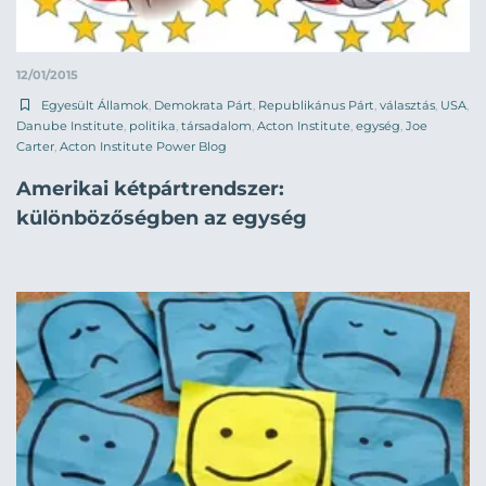
12/01/2015
Egyesült Államok
,
Demokrata Párt
,
Republikánus Párt
,
választás
,
USA
,
Danube Institute
,
politika
,
társadalom
,
Acton Institute
,
egység
,
Joe
Carter
,
Acton Institute Power Blog
Amerikai kétpártrendszer:
különbözőségben az egység