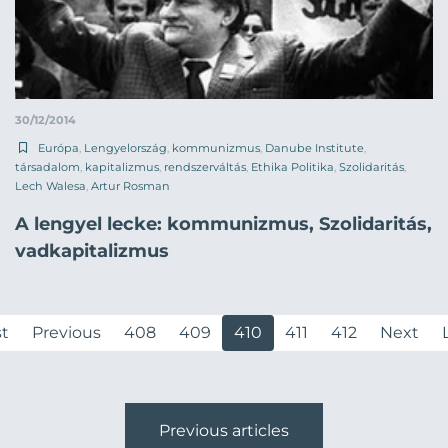
30/12/2014
Európa
,
Lengyelország
,
kommunizmus
,
Danube Institute
,
társadalom
,
kapitalizmus
,
rendszerváltás
,
Ethika Politika
,
Szolidaritás
,
Lech Walesa
,
Artur Rosman
A lengyel lecke: kommunizmus, Szolidaritás,
vadkapitalizmus
st
Previous
408
409
410
411
412
Next
Previous articles