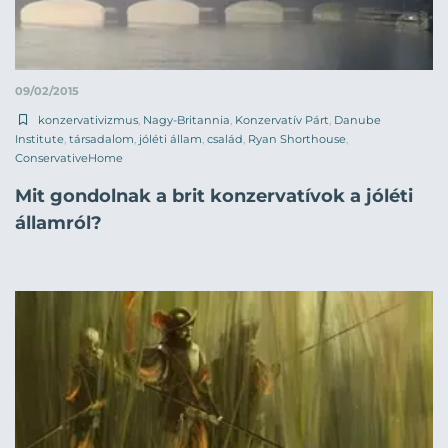
09/02/2015
konzervativizmus
,
Nagy-Britannia
,
Konzervatív Párt
,
Danube
Institute
,
társadalom
,
jóléti állam
,
család
,
Ryan Shorthouse
,
ConservativeHome
Mit gondolnak a brit konzervatívok a jóléti
államról?