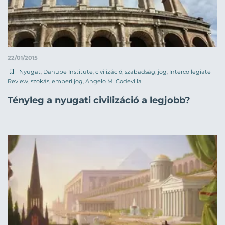
22/01/2015
Nyugat
,
Danube Institute
,
civilizáció
,
szabadság
,
jog
,
Intercollegiate
Review
,
szokás
,
emberi jog
,
Angelo M. Codevilla
Tényleg a nyugati civilizáció a legjobb?