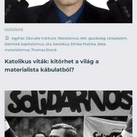
05/01/2015
egyház
,
Danube Institute
,
liberalizmus
,
élet
,
gazdaság
,
társadalom
,
életmód
,
kapitalizmus
,
vita
,
katolikus
,
Ethika Politika
,
lélek
,
materializmus
,
Thomas Storck
Katolikus viták: kitörhet a világ a
materialista kábulatból?