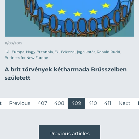
11/03/2015
Európa
,
Nagy-Britannia
,
EU
,
Brüsszel
,
jogalkotás
,
Ronald Rudd
,
Business for New Europe
A brit törvények kétharmada Brüsszelben
született
t
Previous
407
408
409
410
411
Next
Previous articles