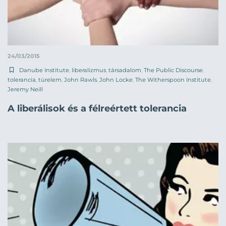
24/03/2015
Danube Institute
,
liberalizmus
,
társadalom
,
The Public Discourse
,
tolerancia
,
türelem
,
John Rawls
,
John Locke
,
The Witherspoon Institute
,
Jeremy Neill
A liberálisok és a félreértett tolerancia