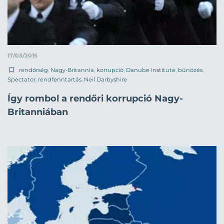
17/03/2015
rendőrség
,
Nagy-Britannia
,
korrupció
,
Danube Institute
,
bűnözés
,
Spectator
,
rendfenntartás
,
Neil Darbyshire
Így rombol a rendőri korrupció Nagy-
Britanniában