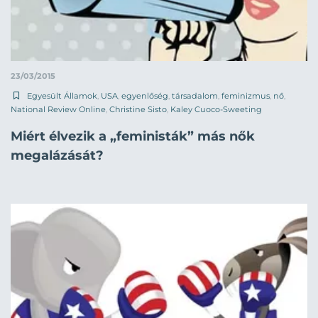
23/03/2015
Egyesült Államok
,
USA
,
egyenlőség
,
társadalom
,
feminizmus
,
nő
,
National Review Online
,
Christine Sisto
,
Kaley Cuoco-Sweeting
Miért élvezik a „feministák” más nők
megalázását?