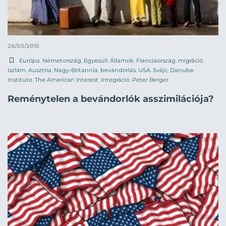
26/03/2015
Európa
,
Németország
,
Egyesült Államok
,
Franciaország
,
migráció
,
iszlám
,
Ausztria
,
Nagy-Britannia
,
bevándorlás
,
USA
,
Svájc
,
Danube
Institute
,
The American Interest
,
integráció
,
Peter Berger
Reménytelen a bevándorlók asszimilációja?