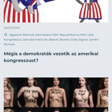
20/03/2015
Egyesült Államok
,
Demokrata Párt
,
Republikánus Párt
,
USA
,
Kongresszus
,
Danube Institute
,
Barack Obama
,
Daily Signal
,
Gerren
McHam
Mégis a demokraták vezetik az amerikai
kongresszust?