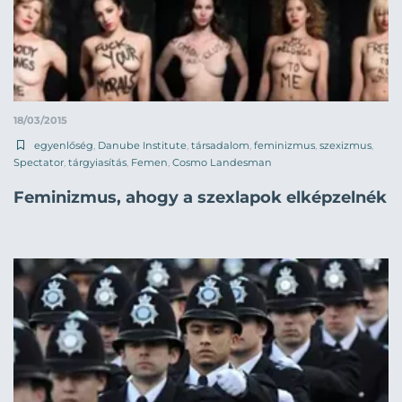
18/03/2015
egyenlőség
,
Danube Institute
,
társadalom
,
feminizmus
,
szexizmus
,
Spectator
,
tárgyiasítás
,
Femen
,
Cosmo Landesman
Feminizmus, ahogy a szexlapok elképzelnék