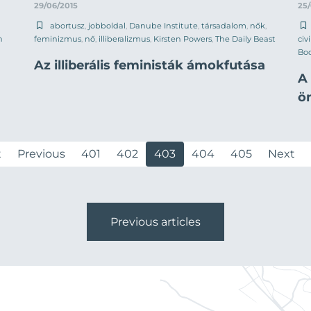
29/06/2015
25/
abortusz
,
jobboldal
,
Danube Institute
,
társadalom
,
nők
,
h
feminizmus
,
nő
,
illiberalizmus
,
Kirsten Powers
,
The Daily Beast
civ
Bo
Az illiberális feministák ámokfutása
A
ö
t
Previous
401
402
403
404
405
Next
Previous articles