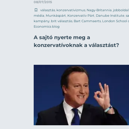
08/07/2015
választás
,
konzervativizmus
,
Nagy-Britannia
,
jobboldal
média
,
Munkáspárt
,
Konzervatív Párt
,
Danube Institute
,
sa
kampány
,
brit választás
,
Bart Cammaerts
,
London School 
Economics blog
A sajtó nyerte meg a
konzervatívoknak a választást?