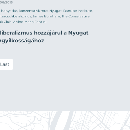
06/2015
hanyatlás
,
konzervativizmus
,
Nyugat
,
Danube Institute
,
ilizáció
,
liberalizmus
,
James Burnham
,
The Conservative
ok Club
,
Alvino-Mario Fantini
 liberalizmus hozzájárul a Nyugat
ngyilkosságához
Last