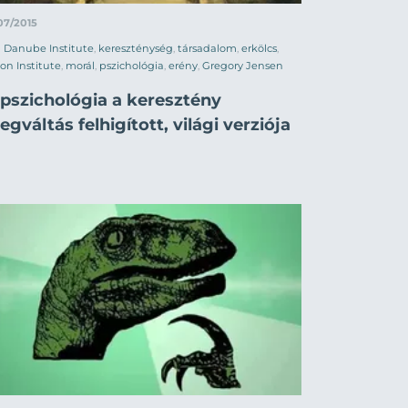
07/2015
Danube Institute
,
kereszténység
,
társadalom
,
erkölcs
,
on Institute
,
morál
,
pszichológia
,
erény
,
Gregory Jensen
 pszichológia a keresztény
gváltás felhigított, világi verziója