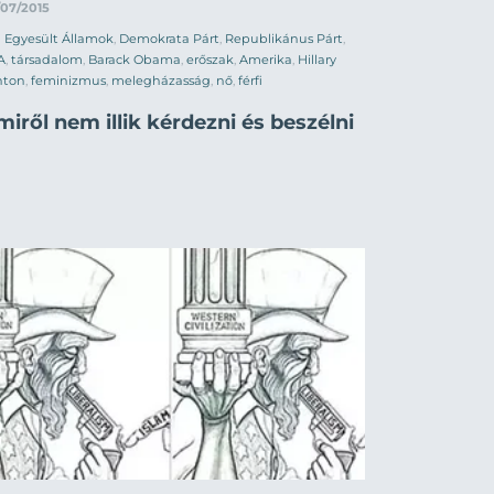
/07/2015
Egyesült Államok
,
Demokrata Párt
,
Republikánus Párt
,
A
,
társadalom
,
Barack Obama
,
erőszak
,
Amerika
,
Hillary
nton
,
feminizmus
,
melegházasság
,
nő
,
férfi
iről nem illik kérdezni és beszélni