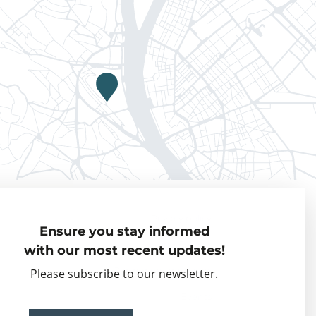
Privacy policy
Ensure you stay informed
Visiting Fellows
with our most recent updates!
Partner organisations
Please subscribe to our newsletter.
Events