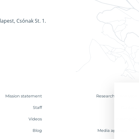
apest, Csónak St. 1.
Mission statement
Research & Analyses
Staff
Contact
Videos
Internship
Blog
Media appearances