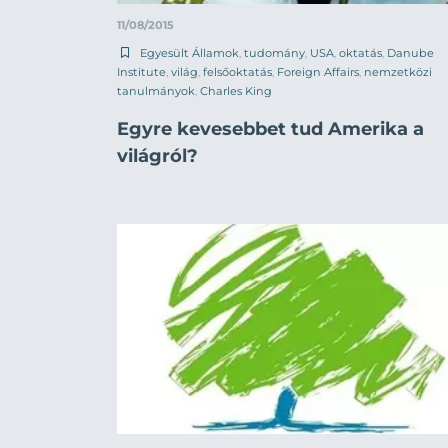
11/08/2015
Egyesült Államok
,
tudomány
,
USA
,
oktatás
,
Danube
Institute
,
világ
,
felsőoktatás
,
Foreign Affairs
,
nemzetközi
tanulmányok
,
Charles King
Egyre kevesebbet tud Amerika a
világról?