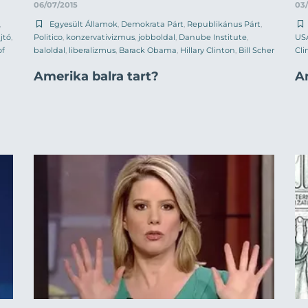
06/07/2015
03
,
Egyesült Államok
,
Demokrata Párt
,
Republikánus Párt
,
jtó
,
Politico
,
konzervativizmus
,
jobboldal
,
Danube Institute
,
US
of
baloldal
,
liberalizmus
,
Barack Obama
,
Hillary Clinton
,
Bill Scher
Cli
Amerika balra tart?
Am