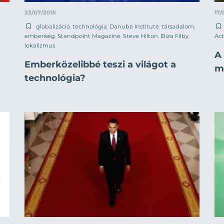
23/07/2015
17/
globalizáció
,
technológia
,
Danube Institute
,
társadalom
,
emberiség
,
Standpoint Magazine
,
Steve Hilton
,
Eliza Filby
,
Act
lokalizmus
A
Emberközelibbé teszi a világot a
me
technológia?