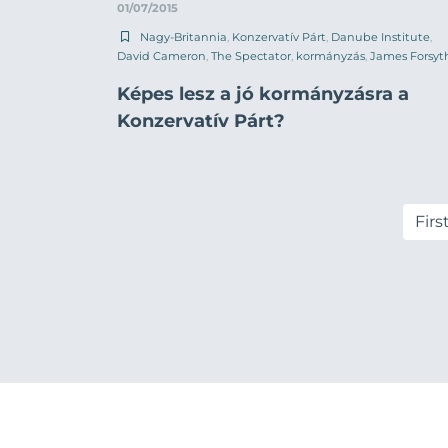
01/07/2015
Nagy-Britannia
,
Konzervatív Párt
,
Danube Institute
,
David Cameron
,
The Spectator
,
kormányzás
,
James Forsyt
Képes lesz a jó kormányzásra a
Konzervatív Párt?
Firs