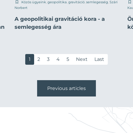
Közös ügyeink
,
geopolitika
,
gravitáció
,
semlegesség
,
Szári
Norbert
Ka
A geopolitikai gravitáció kora - a
Ö
an
semlegesség ára
k
1
2
3
4
5
Next
Last
Previous articles