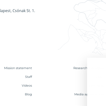
apest, Csónak St. 1.
Mission statement
Research & Analyses
Staff
Contact
Videos
Internship
Blog
Media appearances