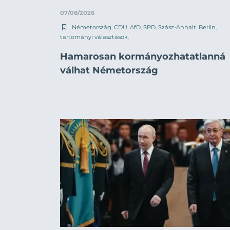
07/08/2026
Németország
,
CDU
,
AfD
,
SPD
,
Szász-Anhalt
,
Berlin
,
tartományi választások
,
Hamarosan kormányozhatatlanná
válhat Németország