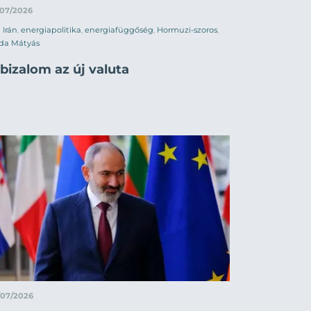
/07/2026
Irán
,
energiapolitika
,
energiafüggőség
,
Hormuzi-szoros
,
da Mátyás
bizalom az új valuta
/07/2026