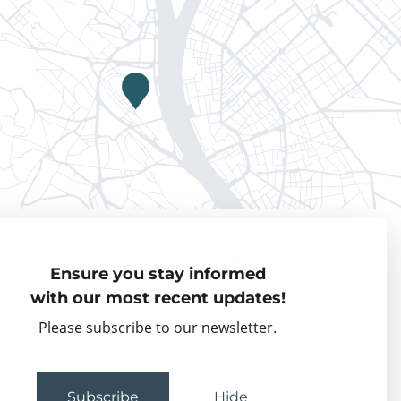
Privacy policy
Ensure you stay informed
Visiting Fellows
with our most recent updates!
Partner organisations
Please subscribe to our newsletter.
Events
Subscribe
Hide