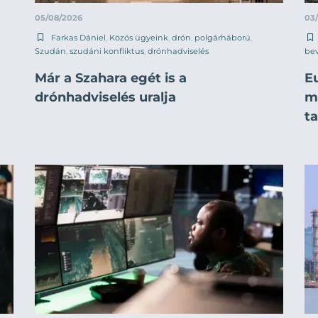
05/08/2026
03
Farkas Dániel
,
Közös ügyeink
,
drón
,
polgárháború
,
Szudán
,
szudáni konfliktus
,
drónhadviselés
be
Már a Szahara egét is a
E
drónhadviselés uralja
mi
t