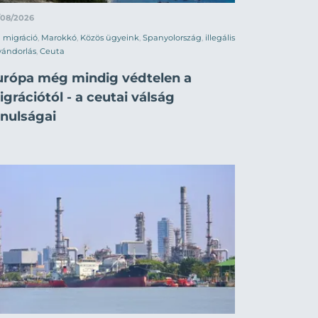
/08/2026
migráció
,
Marokkó
,
Közös ügyeink
,
Spanyolország
,
illegális
vándorlás
,
Ceuta
urópa még mindig védtelen a
grációtól - a ceutai válság
anulságai