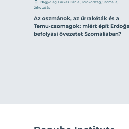
Nagyvilág
,
Farkas Dániel
,
Törökország
,
Szomália
,
űrkutatás
Az oszmánok, az űrrakéták és a
Temu-csomagok: miért épít Erdoğ
befolyási övezetet Szomáliában?