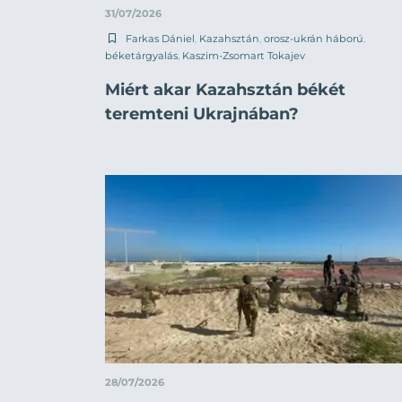
31/07/2026
Farkas Dániel
,
Kazahsztán
,
orosz-ukrán háború
,
béketárgyalás
,
Kaszim-Zsomart Tokajev
Miért akar Kazahsztán békét
teremteni Ukrajnában?
28/07/2026