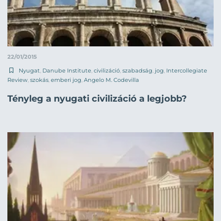
22/01/2015
Nyugat
,
Danube Institute
,
civilizáció
,
szabadság
,
jog
,
Intercollegiate
Review
,
szokás
,
emberi jog
,
Angelo M. Codevilla
Tényleg a nyugati civilizáció a legjobb?