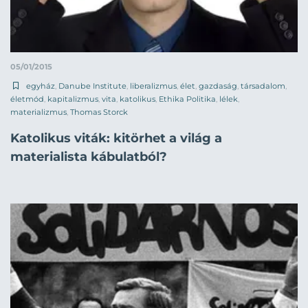
05/01/2015
egyház
,
Danube Institute
,
liberalizmus
,
élet
,
gazdaság
,
társadalom
,
életmód
,
kapitalizmus
,
vita
,
katolikus
,
Ethika Politika
,
lélek
,
materializmus
,
Thomas Storck
Katolikus viták: kitörhet a világ a
materialista kábulatból?