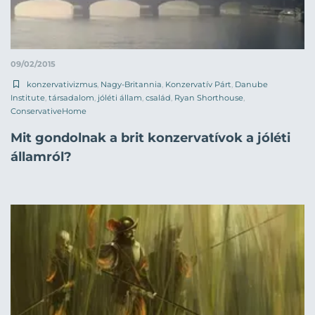
09/02/2015
konzervativizmus
,
Nagy-Britannia
,
Konzervatív Párt
,
Danube
Institute
,
társadalom
,
jóléti állam
,
család
,
Ryan Shorthouse
,
ConservativeHome
Mit gondolnak a brit konzervatívok a jóléti
államról?