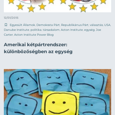
12/01/2015
Egyesült Államok
,
Demokrata Párt
,
Republikánus Párt
,
választás
,
USA
,
Danube Institute
,
politika
,
társadalom
,
Acton Institute
,
egység
,
Joe
Carter
,
Acton Institute Power Blog
Amerikai kétpártrendszer:
különbözőségben az egység