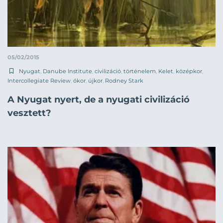
05/02/2015
Nyugat
,
Danube Institute
,
civilizáció
,
történelem
,
Kelet
,
középkor
,
Intercollegiate Review
,
ókor
,
újkor
,
Rodney Stark
A Nyugat nyert, de a nyugati civilizáció
vesztett?