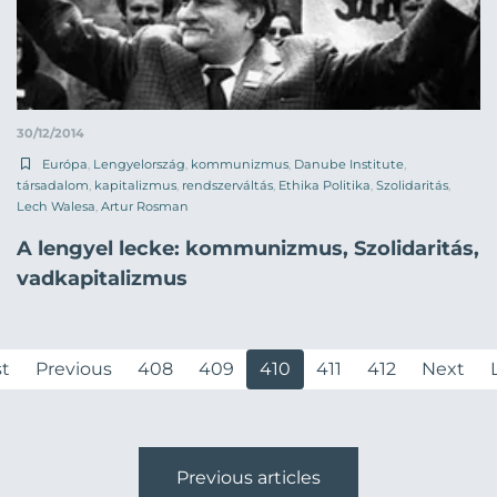
30/12/2014
Európa
,
Lengyelország
,
kommunizmus
,
Danube Institute
,
társadalom
,
kapitalizmus
,
rendszerváltás
,
Ethika Politika
,
Szolidaritás
,
Lech Walesa
,
Artur Rosman
A lengyel lecke: kommunizmus, Szolidaritás,
vadkapitalizmus
st
Previous
408
409
410
411
412
Next
Previous articles