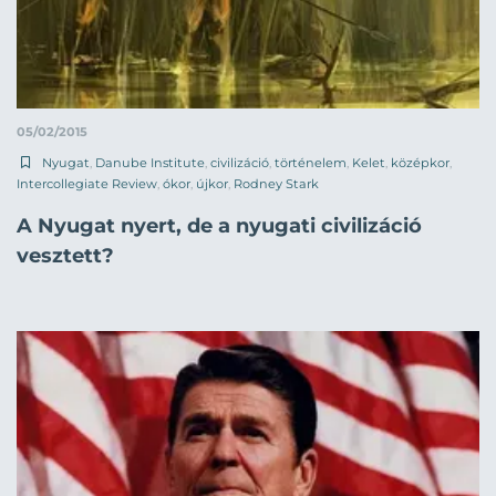
05/02/2015
Nyugat
,
Danube Institute
,
civilizáció
,
történelem
,
Kelet
,
középkor
,
Intercollegiate Review
,
ókor
,
újkor
,
Rodney Stark
A Nyugat nyert, de a nyugati civilizáció
vesztett?