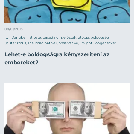
08/01/2015
Danube Institute
,
társadalom
,
erőszak
,
utópia
,
boldogság
,
utilitarizmus
,
The Imaginative Conservative
,
Dwight Longenecker
Lehet-e boldogságra kényszeríteni az
embereket?