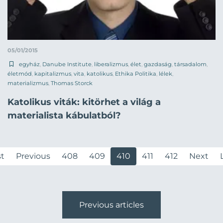
05/01/2015
egyház
,
Danube Institute
,
liberalizmus
,
élet
,
gazdaság
,
társadalom
,
életmód
,
kapitalizmus
,
vita
,
katolikus
,
Ethika Politika
,
lélek
,
materializmus
,
Thomas Storck
Katolikus viták: kitörhet a világ a
materialista kábulatból?
st
Previous
408
409
410
411
412
Next
Previous articles