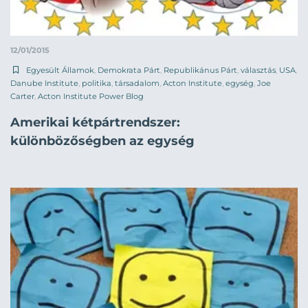
12/01/2015
Egyesült Államok
,
Demokrata Párt
,
Republikánus Párt
,
választás
,
USA
,
Danube Institute
,
politika
,
társadalom
,
Acton Institute
,
egység
,
Joe
Carter
,
Acton Institute Power Blog
Amerikai kétpártrendszer:
különbözőségben az egység