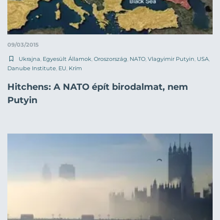
09/03/2015
Ukrajna
,
Egyesült Államok
,
Oroszország
,
NATO
,
Vlagyimir Putyin
,
USA
,
Danube Institute
,
EU
,
Krím
Hitchens: A NATO épít birodalmat, nem
Putyin