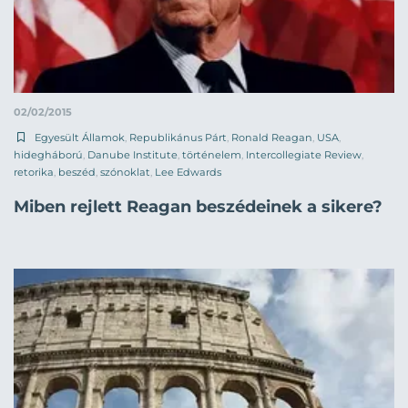
02/02/2015
Egyesült Államok
,
Republikánus Párt
,
Ronald Reagan
,
USA
,
hidegháború
,
Danube Institute
,
történelem
,
Intercollegiate Review
,
retorika
,
beszéd
,
szónoklat
,
Lee Edwards
Miben rejlett Reagan beszédeinek a sikere?