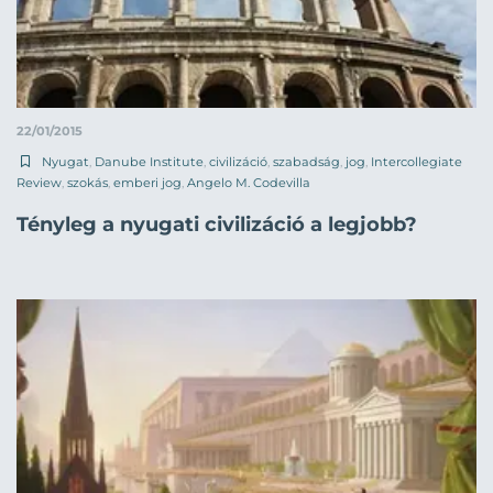
22/01/2015
Nyugat
,
Danube Institute
,
civilizáció
,
szabadság
,
jog
,
Intercollegiate
Review
,
szokás
,
emberi jog
,
Angelo M. Codevilla
Tényleg a nyugati civilizáció a legjobb?