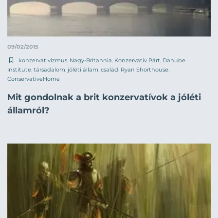
09/02/2015
konzervativizmus
,
Nagy-Britannia
,
Konzervatív Párt
,
Danube
Institute
,
társadalom
,
jóléti állam
,
család
,
Ryan Shorthouse
,
ConservativeHome
Mit gondolnak a brit konzervatívok a jóléti
államról?