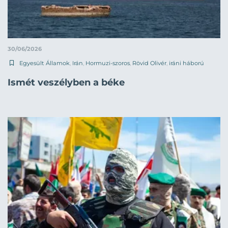
30/06/2026
Egyesült Államok
,
Irán
,
Hormuzi-szoros
,
Rövid Olivér
,
iráni háború
Ismét veszélyben a béke