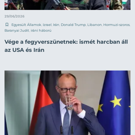
29/06/2026
Egyesült Államok
,
Izrael
,
Irán
,
Donald Trump
,
Libanon
,
Hormuzi-szoros
,
Baranyai Judit
,
iráni háború
Vége a fegyverszünetnek: ismét harcban áll
az USA és Irán