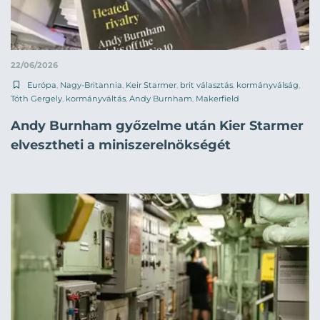
22/06/2026
Európa
,
Nagy-Britannia
,
Keir Starmer
,
brit választás
,
kormányválság
,
Tóth Gergely
,
kormányváltás
,
Andy Burnham
,
Makerfield
Andy Burnham győzelme után Kier Starmer
elvesztheti a miniszerelnökségét