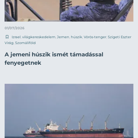
01/07/2026
Izrael
,
világkereskedelem
,
Jemen
,
húszik
,
Vörös-tenger
,
Szigeti Eszter
Virág
,
Szomáliföld
A jemeni húszik ismét támadással
fenyegetnek