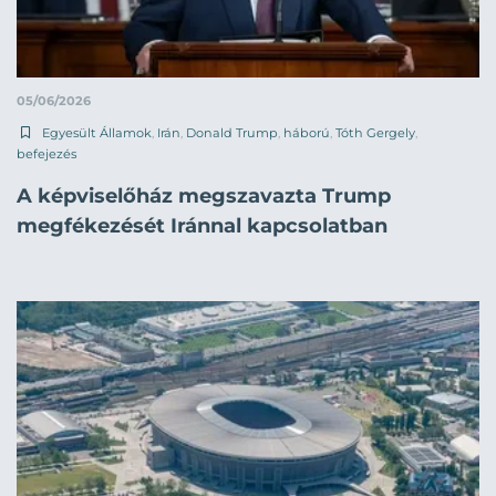
05/06/2026
Egyesült Államok
,
Irán
,
Donald Trump
,
háború
,
Tóth Gergely
,
befejezés
A képviselőház megszavazta Trump
megfékezését Iránnal kapcsolatban