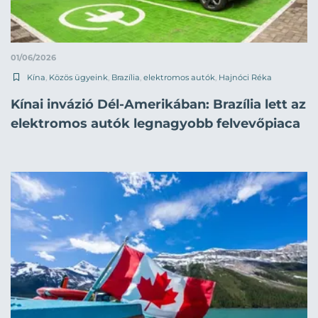
01/06/2026
Kína
,
Közös ügyeink
,
Brazília
,
elektromos autók
,
Hajnóci Réka
Kínai invázió Dél-Amerikában: Brazília lett az
elektromos autók legnagyobb felvevőpiaca