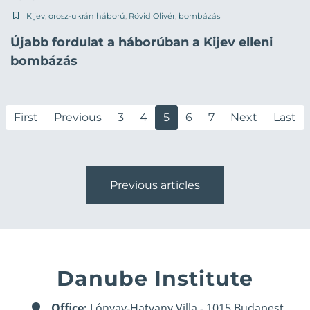
Kijev
,
orosz-ukrán háború
,
Rövid Olivér
,
bombázás
Újabb fordulat a háborúban a Kijev elleni
bombázás
First
Previous
3
4
5
6
7
Next
Last
Previous articles
Danube Institute
Office:
Lónyay-Hatvany Villa - 1015 Budapest,