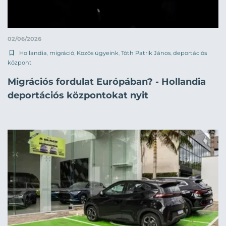
02/06/2026
Hollandia
,
migráció
,
Közös ügyeink
,
Tóth Patrik János
,
deportációs
központ
Migrációs fordulat Európában? - Hollandia
deportációs központokat nyit