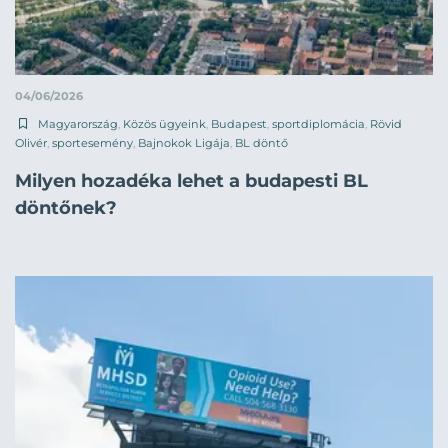
04/06/2026
Magyarország
,
Közös ügyeink
,
Budapest
,
sportdiplomácia
,
Rövid
Olivér
,
sportesemény
,
Bajnokok Ligája
,
BL döntő
Milyen hozadéka lehet a budapesti BL
döntőnek?