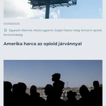
03/06/2026
Egyesült Államok
,
Közös ügyeink
,
Szigeti Eszter Virág
,
fentanil
,
opioid
,
fentanilválság
Amerika harca az opioid járvánnyal