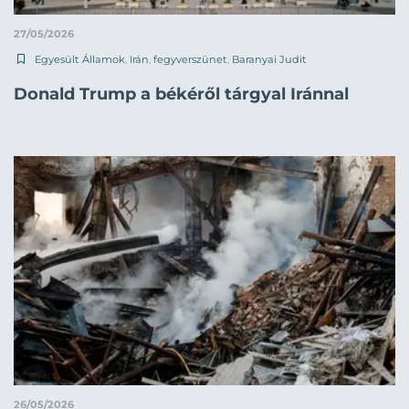
27/05/2026
Egyesült Államok
,
Irán
,
fegyverszünet
,
Baranyai Judit
Donald Trump a békéről tárgyal Iránnal
26/05/2026