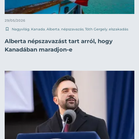
29/05/2026
Nagyvilág
,
Kanada
,
Alberta
,
népszavazás
,
Tóth Gergely
,
elszakadás
Alberta népszavazást tart arról, hogy
Kanadában maradjon-e