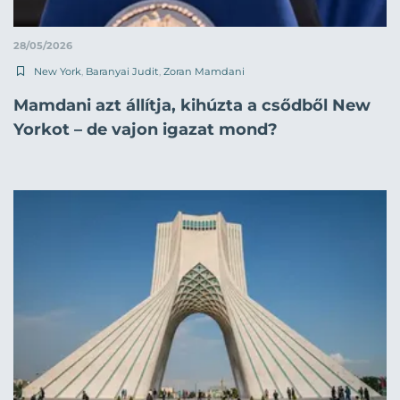
28/05/2026
New York
,
Baranyai Judit
,
Zoran Mamdani
Mamdani azt állítja, kihúzta a csődből New
Yorkot – de vajon igazat mond?