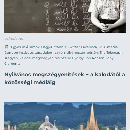
27/04/2015
Egyesült Államok
,
Nagy-Britannia
,
Twitter
,
Facebook
,
USA
,
média
,
Danube Institute
,
társadalom
,
sajtó
,
nyilvánosság
,
börtön
,
The Telegraph
,
szégyen
,
kaloda
,
megszégyenítés
,
Szabó György
,
Jon Ronson
,
Toby
Clements
Nyilvános megszégyenítések − a kalodától a
közösségi médiáig