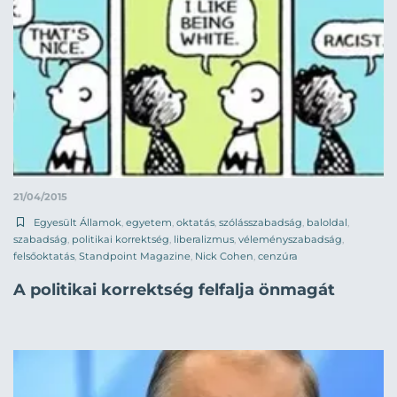
21/04/2015
Egyesült Államok
,
egyetem
,
oktatás
,
szólásszabadság
,
baloldal
,
szabadság
,
politikai korrektség
,
liberalizmus
,
véleményszabadság
,
felsőoktatás
,
Standpoint Magazine
,
Nick Cohen
,
cenzúra
A politikai korrektség felfalja önmagát