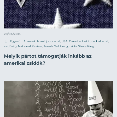
28/04/2015
Egyesült Államok
,
Izrael
,
jobboldal
,
USA
,
Danube Institute
,
baloldal
,
zsidóság
,
National Review
,
Jonah Goldberg
,
zsidó
,
Steve King
Melyik pártot támogatják inkább az
amerikai zsidók?