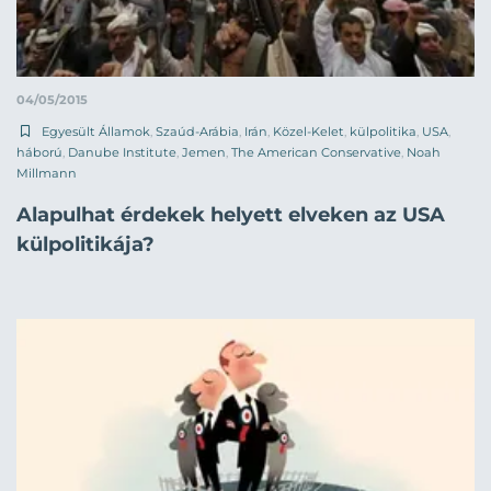
04/05/2015
Egyesült Államok
,
Szaúd-Arábia
,
Irán
,
Közel-Kelet
,
külpolitika
,
USA
,
háború
,
Danube Institute
,
Jemen
,
The American Conservative
,
Noah
Millmann
Alapulhat érdekek helyett elveken az USA
külpolitikája?