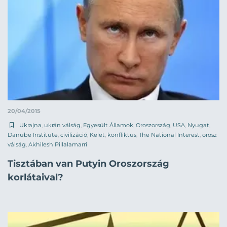
20/04/2015
Ukrajna
,
ukrán válság
,
Egyesült Államok
,
Oroszország
,
USA
,
Nyugat
,
Danube Institute
,
civilizáció
,
Kelet
,
konfliktus
,
The National Interest
,
orosz
válság
,
Akhilesh Pillalamarri
Tisztában van Putyin Oroszország
korlátaival?