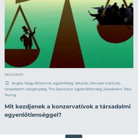
16/04/2015
Anglia
,
Nagy-Britannia
,
egyenlőség
,
oktatás
,
Danube Institute
,
társadalom
,
szegénység
,
The Spectator
,
egyenlőtlenség
,
jövedelem
,
Toby
Young
Mit kezdjenek a konzervatívok a társadalmi
egyenlőtlenséggel?