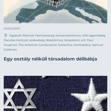
30/04/2015
Egyesült Államok
,
Franciaország
,
konzervativizmus
,
USA
,
egyenlőség
,
Danube Institute
,
szabadság
,
liberalizmus
,
társadalom
,
elit
,
Paul
Krugman
,
The American Conservative
,
hierarchia
,
meritokrácia
,
Samuel
Goldman
Egy osztály nélküli társadalom délibábja