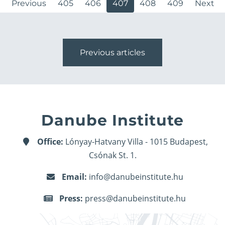
Previous
405
406
407
408
409
Next
Previous articles
Danube Institute
Office:
Lónyay-Hatvany Villa - 1015 Budapest,
Csónak St. 1.
Email:
info@danubeinstitute.hu
Press:
press@danubeinstitute.hu