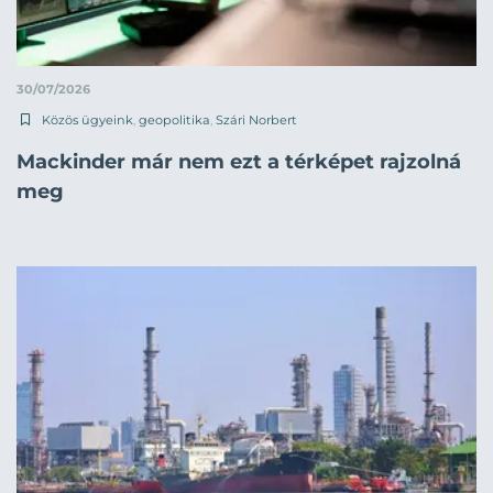
30/07/2026
Közös ügyeink
,
geopolitika
,
Szári Norbert
Mackinder már nem ezt a térképet rajzolná
meg