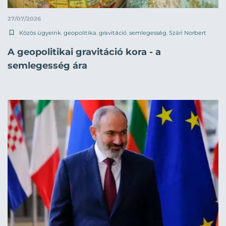
27/07/2026
Közös ügyeink
,
geopolitika
,
gravitáció
,
semlegesség
,
Szári Norbert
A geopolitikai gravitáció kora - a
semlegesség ára