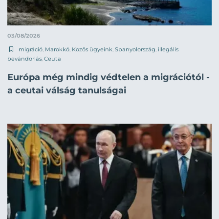
03/08/2026
migráció
,
Marokkó
,
Közös ügyeink
,
Spanyolország
,
illegális
bevándorlás
,
Ceuta
Európa még mindig védtelen a migrációtól -
a ceutai válság tanulságai