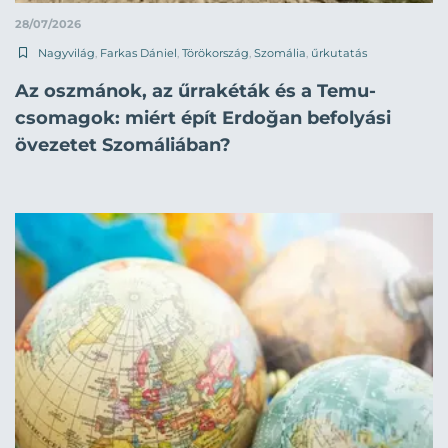
28/07/2026
Nagyvilág
,
Farkas Dániel
,
Törökország
,
Szomália
,
űrkutatás
Az oszmánok, az űrrakéták és a Temu-
csomagok: miért épít Erdoğan befolyási
övezetet Szomáliában?