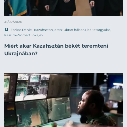
31/07/2026
Farkas Dániel
,
Kazahsztán
,
orosz-ukrán háború
,
béketárgyalás
,
Kaszim-Zsomart Tokajev
Miért akar Kazahsztán békét teremteni
Ukrajnában?