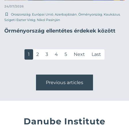
24/07/2026
Oroszország
,
Európai Unió
,
Azerbajdzsán
,
Örményország
,
Kaukázus
,
Szigeti Eszter Virág
,
Nikol Pasinján
Örményország ellentétes érdekek között
1
2
3
4
5
Next
Last
Previous articles
Danube Institute