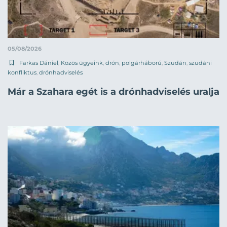
05/08/2026
Farkas Dániel
,
Közös ügyeink
,
drón
,
polgárháború
,
Szudán
,
szudáni
konfliktus
,
drónhadviselés
Már a Szahara egét is a drónhadviselés uralja