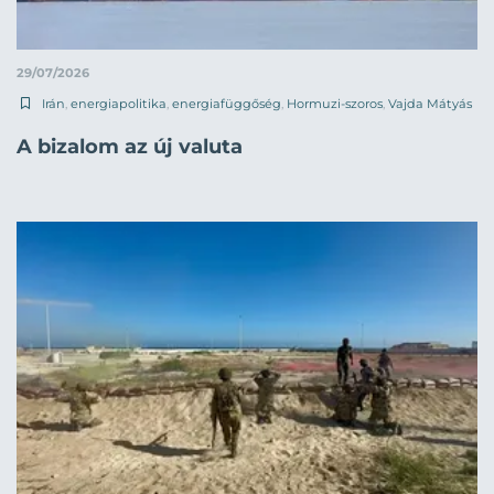
29/07/2026
Irán
,
energiapolitika
,
energiafüggőség
,
Hormuzi-szoros
,
Vajda Mátyás
A bizalom az új valuta