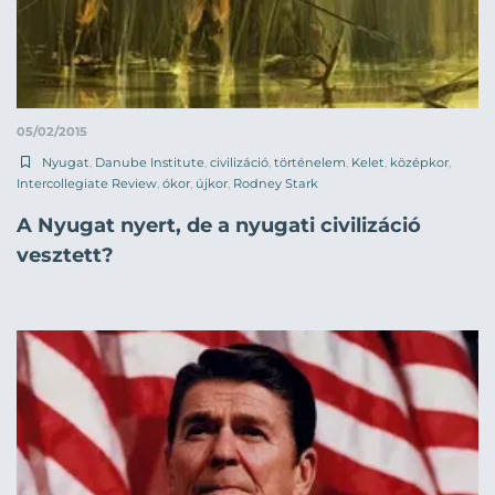
05/02/2015
Nyugat
,
Danube Institute
,
civilizáció
,
történelem
,
Kelet
,
középkor
,
Intercollegiate Review
,
ókor
,
újkor
,
Rodney Stark
A Nyugat nyert, de a nyugati civilizáció
vesztett?