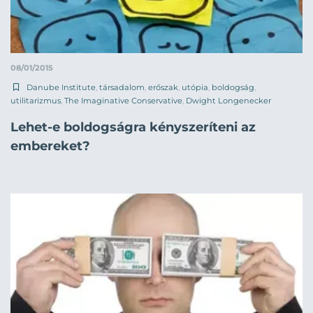
08/01/2015
Danube Institute
,
társadalom
,
erőszak
,
utópia
,
boldogság
,
utilitarizmus
,
The Imaginative Conservative
,
Dwight Longenecker
Lehet-e boldogságra kényszeríteni az
embereket?