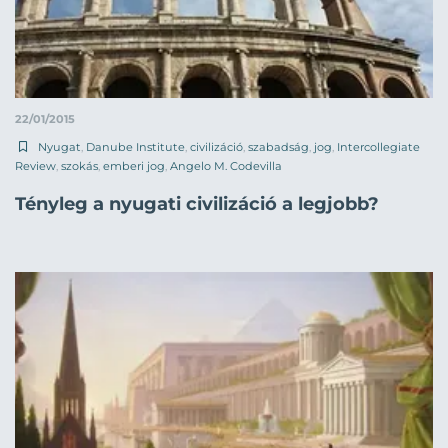
22/01/2015
Nyugat
,
Danube Institute
,
civilizáció
,
szabadság
,
jog
,
Intercollegiate
Review
,
szokás
,
emberi jog
,
Angelo M. Codevilla
Tényleg a nyugati civilizáció a legjobb?