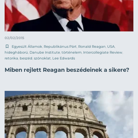
02/02/2015
Egyesült Államok
,
Republikánus Párt
,
Ronald Reagan
,
USA
,
hidegháború
,
Danube Institute
,
történelem
,
Intercollegiate Review
,
retorika
,
beszéd
,
szónoklat
,
Lee Edwards
Miben rejlett Reagan beszédeinek a sikere?