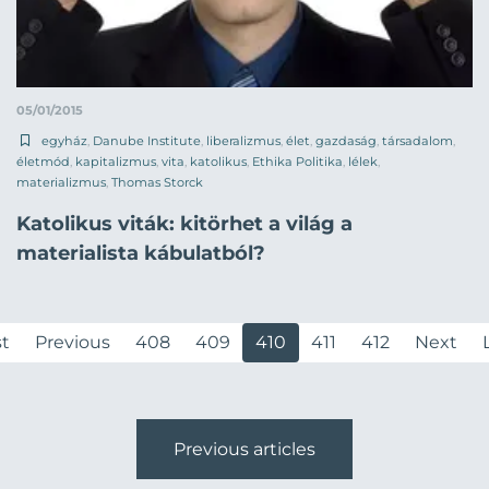
05/01/2015
egyház
,
Danube Institute
,
liberalizmus
,
élet
,
gazdaság
,
társadalom
,
életmód
,
kapitalizmus
,
vita
,
katolikus
,
Ethika Politika
,
lélek
,
materializmus
,
Thomas Storck
Katolikus viták: kitörhet a világ a
materialista kábulatból?
st
Previous
408
409
410
411
412
Next
Previous articles