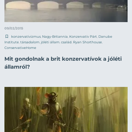
09/02/2015
konzervativizmus
,
Nagy-Britannia
,
Konzervatív Párt
,
Danube
Institute
,
társadalom
,
jóléti állam
,
család
,
Ryan Shorthouse
,
ConservativeHome
Mit gondolnak a brit konzervatívok a jóléti
államról?