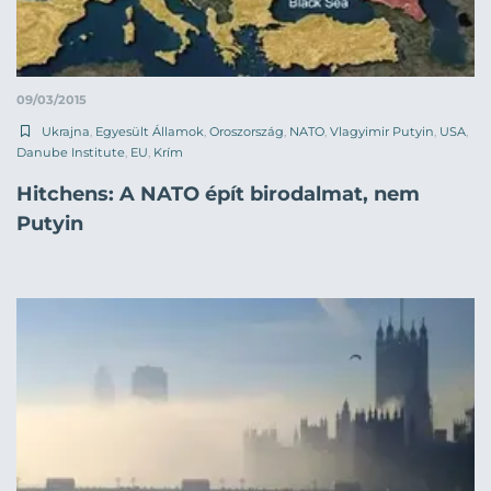
09/03/2015
Ukrajna
,
Egyesült Államok
,
Oroszország
,
NATO
,
Vlagyimir Putyin
,
USA
,
Danube Institute
,
EU
,
Krím
Hitchens: A NATO épít birodalmat, nem
Putyin