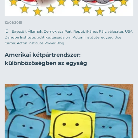
12/01/2015
Egyesült Államok
,
Demokrata Párt
,
Republikánus Párt
,
választás
,
USA
,
Danube Institute
,
politika
,
társadalom
,
Acton Institute
,
egység
,
Joe
Carter
,
Acton Institute Power Blog
Amerikai kétpártrendszer:
különbözőségben az egység