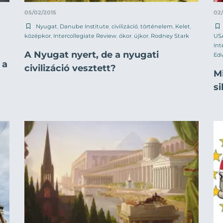
05/02/2015
02
Nyugat
,
Danube Institute
,
civilizáció
,
történelem
,
Kelet
,
középkor
,
Intercollegiate Review
,
ókor
,
újkor
,
Rodney Stark
US
Int
A Nyugat nyert, de a nyugati
Ed
 a
civilizáció vesztett?
M
s