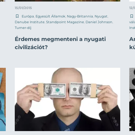
15/01/2015
12/
Európa
,
Egyesült Államok
,
Nagy-Britannia
,
Nyugat
,
Danube Institute
,
Standpoint Magazine
,
Daniel Johnson
,
vál
Turner-díj
Ins
Érdemes megmenteni a nyugati
A
civilizációt?
k