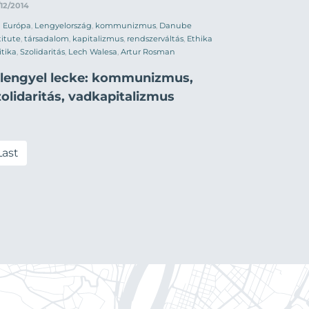
12/2014
Európa
,
Lengyelország
,
kommunizmus
,
Danube
titute
,
társadalom
,
kapitalizmus
,
rendszerváltás
,
Ethika
itika
,
Szolidaritás
,
Lech Walesa
,
Artur Rosman
 lengyel lecke: kommunizmus,
olidaritás, vadkapitalizmus
Last