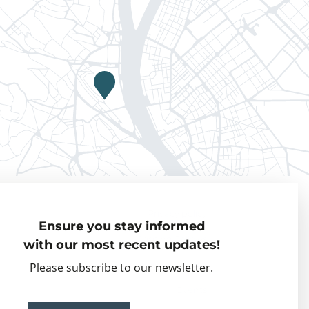
Privacy policy
Ensure you stay informed
Visiting Fellows
with our most recent updates!
Partner organisations
Please subscribe to our newsletter.
Events