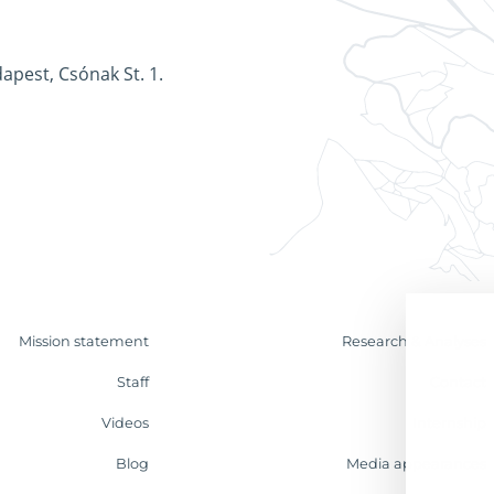
apest, Csónak St. 1.
Mission statement
Research & Analyses
Staff
Contact
Videos
Internship
Blog
Media appearances