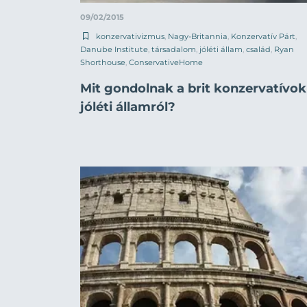
09/02/2015
konzervativizmus
,
Nagy-Britannia
,
Konzervatív Párt
,
Danube Institute
,
társadalom
,
jóléti állam
,
család
,
Ryan
Shorthouse
,
ConservativeHome
Mit gondolnak a brit konzervatívok
jóléti államról?