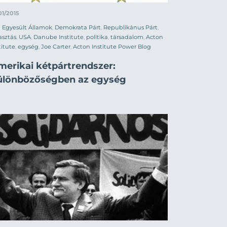
01/2015
Egyesült Államok
,
Demokrata Párt
,
Republikánus Párt
,
asztás
,
USA
,
Danube Institute
,
politika
,
társadalom
,
Acton
titute
,
egység
,
Joe Carter
,
Acton Institute Power Blog
merikai kétpártrendszer:
ülönbözőségben az egység