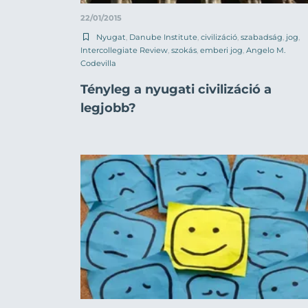
22/01/2015
Nyugat
,
Danube Institute
,
civilizáció
,
szabadság
,
jog
,
Intercollegiate Review
,
szokás
,
emberi jog
,
Angelo M.
Codevilla
Tényleg a nyugati civilizáció a
legjobb?