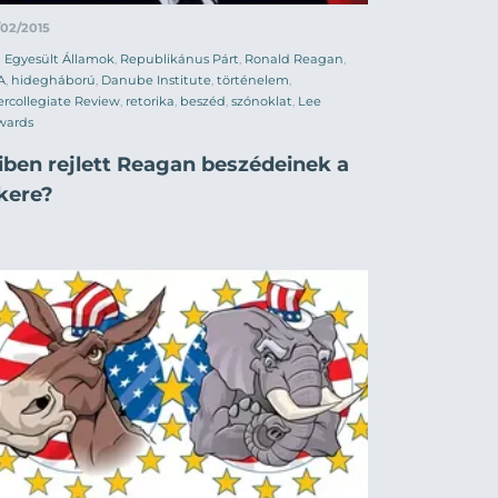
/02/2015
Egyesült Államok
,
Republikánus Párt
,
Ronald Reagan
,
A
,
hidegháború
,
Danube Institute
,
történelem
,
ercollegiate Review
,
retorika
,
beszéd
,
szónoklat
,
Lee
wards
iben rejlett Reagan beszédeinek a
ikere?