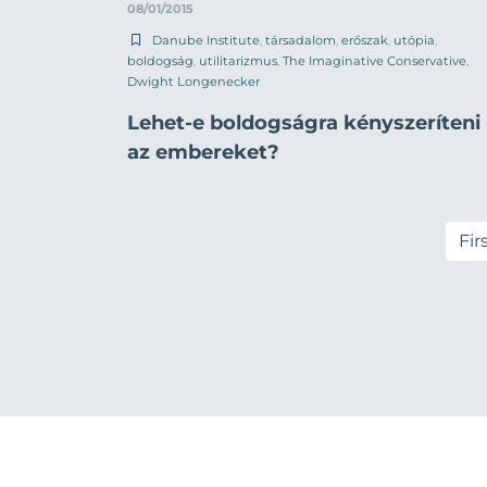
08/01/2015
Danube Institute
,
társadalom
,
erőszak
,
utópia
,
boldogság
,
utilitarizmus
,
The Imaginative Conservative
,
Dwight Longenecker
Lehet-e boldogságra kényszeríteni
az embereket?
Fir