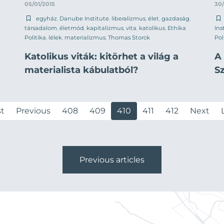
05/01/2015
30/
egyház
,
Danube Institute
,
liberalizmus
,
élet
,
gazdaság
,
társadalom
,
életmód
,
kapitalizmus
,
vita
,
katolikus
,
Ethika
Ins
Politika
,
lélek
,
materializmus
,
Thomas Storck
Pol
Katolikus viták: kitörhet a világ a
A
materialista kábulatból?
Sz
st
Previous
408
409
410
411
412
Next
Previous articles