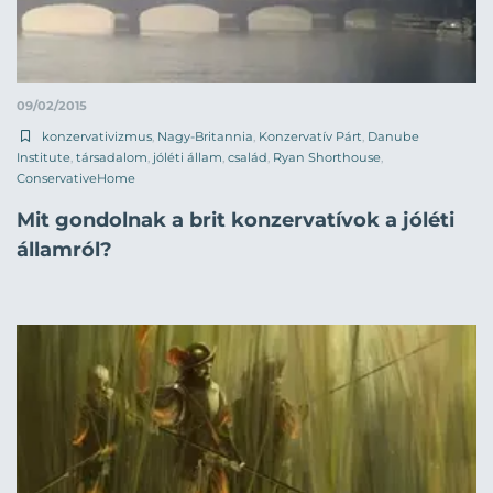
09/02/2015
konzervativizmus
,
Nagy-Britannia
,
Konzervatív Párt
,
Danube
Institute
,
társadalom
,
jóléti állam
,
család
,
Ryan Shorthouse
,
ConservativeHome
Mit gondolnak a brit konzervatívok a jóléti
államról?