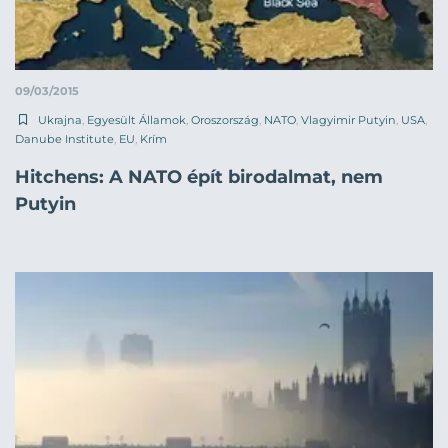
09/03/2015
Ukrajna
,
Egyesült Államok
,
Oroszország
,
NATO
,
Vlagyimir Putyin
,
USA
,
Danube Institute
,
EU
,
Krím
Hitchens: A NATO épít birodalmat, nem
Putyin