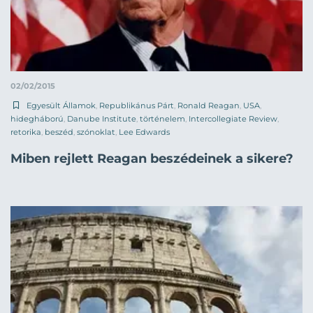
02/02/2015
Egyesült Államok
,
Republikánus Párt
,
Ronald Reagan
,
USA
,
hidegháború
,
Danube Institute
,
történelem
,
Intercollegiate Review
,
retorika
,
beszéd
,
szónoklat
,
Lee Edwards
Miben rejlett Reagan beszédeinek a sikere?