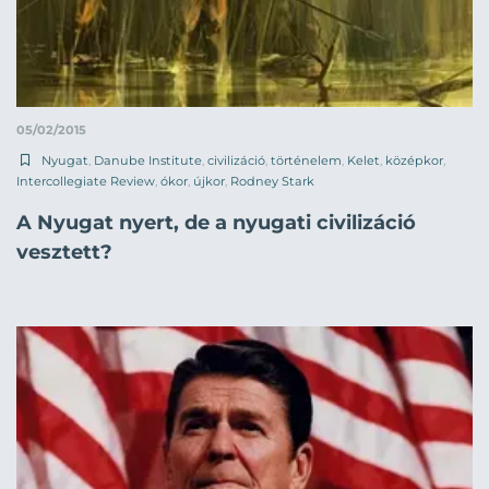
05/02/2015
Nyugat
,
Danube Institute
,
civilizáció
,
történelem
,
Kelet
,
középkor
,
Intercollegiate Review
,
ókor
,
újkor
,
Rodney Stark
A Nyugat nyert, de a nyugati civilizáció
vesztett?