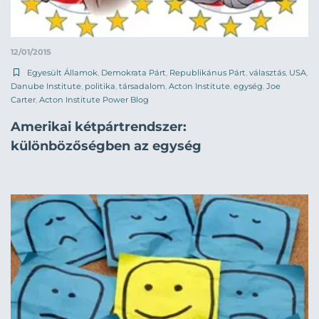
12/01/2015
Egyesült Államok
,
Demokrata Párt
,
Republikánus Párt
,
választás
,
USA
,
Danube Institute
,
politika
,
társadalom
,
Acton Institute
,
egység
,
Joe
Carter
,
Acton Institute Power Blog
Amerikai kétpártrendszer:
különbözőségben az egység