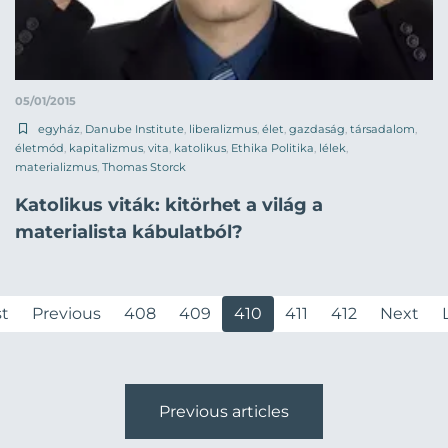
05/01/2015
egyház
,
Danube Institute
,
liberalizmus
,
élet
,
gazdaság
,
társadalom
,
életmód
,
kapitalizmus
,
vita
,
katolikus
,
Ethika Politika
,
lélek
,
materializmus
,
Thomas Storck
Katolikus viták: kitörhet a világ a
materialista kábulatból?
st
Previous
408
409
410
411
412
Next
Previous articles