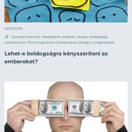
08/01/2015
Danube Institute
,
társadalom
,
erőszak
,
utópia
,
boldogság
,
utilitarizmus
,
The Imaginative Conservative
,
Dwight Longenecker
Lehet-e boldogságra kényszeríteni az
embereket?