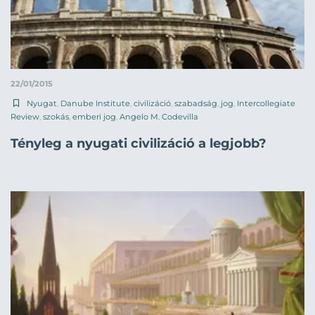
22/01/2015
Nyugat
,
Danube Institute
,
civilizáció
,
szabadság
,
jog
,
Intercollegiate
Review
,
szokás
,
emberi jog
,
Angelo M. Codevilla
Tényleg a nyugati civilizáció a legjobb?