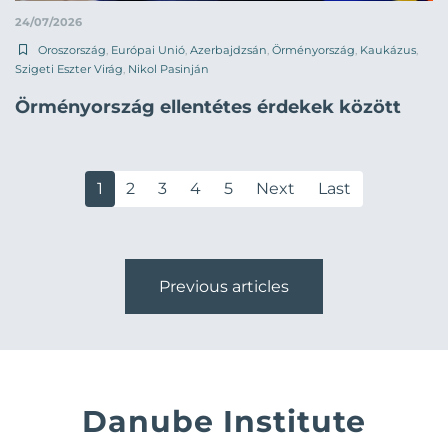
24/07/2026
Oroszország
,
Európai Unió
,
Azerbajdzsán
,
Örményország
,
Kaukázus
,
Szigeti Eszter Virág
,
Nikol Pasinján
Örményország ellentétes érdekek között
1
2
3
4
5
Next
Last
Previous articles
Danube Institute