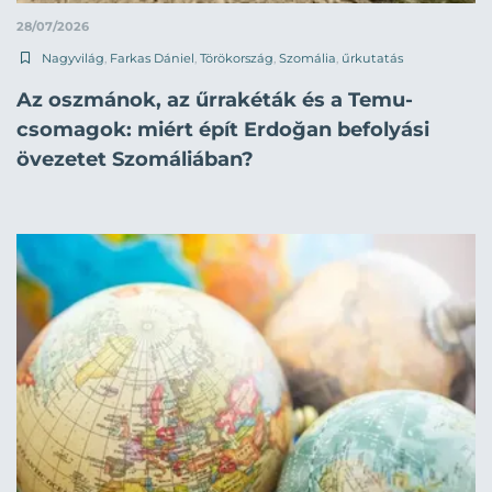
28/07/2026
Nagyvilág
,
Farkas Dániel
,
Törökország
,
Szomália
,
űrkutatás
Az oszmánok, az űrrakéták és a Temu-
csomagok: miért épít Erdoğan befolyási
övezetet Szomáliában?