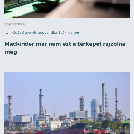
30/07/2026
Közös ügyeink
,
geopolitika
,
Szári Norbert
Mackinder már nem ezt a térképet rajzolná
meg