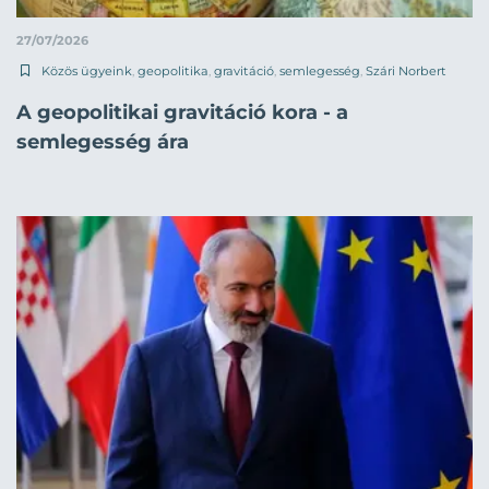
27/07/2026
Közös ügyeink
,
geopolitika
,
gravitáció
,
semlegesség
,
Szári Norbert
A geopolitikai gravitáció kora - a
semlegesség ára