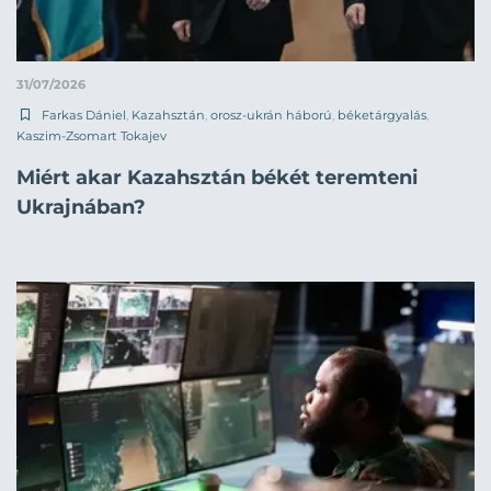
31/07/2026
Farkas Dániel
,
Kazahsztán
,
orosz-ukrán háború
,
béketárgyalás
,
Kaszim-Zsomart Tokajev
Miért akar Kazahsztán békét teremteni
Ukrajnában?