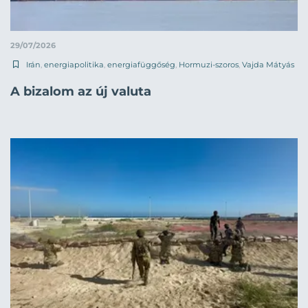
29/07/2026
Irán
,
energiapolitika
,
energiafüggőség
,
Hormuzi-szoros
,
Vajda Mátyás
A bizalom az új valuta