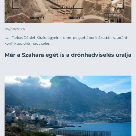
05/08/2026
Farkas Dániel
,
Közös ügyeink
,
drón
,
polgárháború
,
Szudán
,
szudáni
konfliktus
,
drónhadviselés
Már a Szahara egét is a drónhadviselés uralja