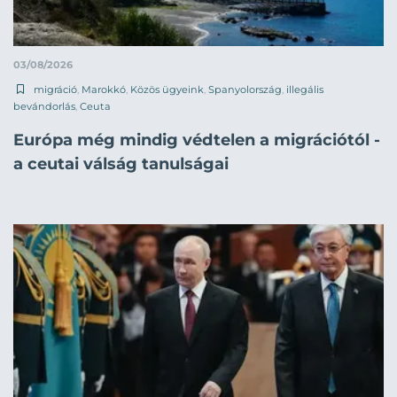
03/08/2026
migráció
,
Marokkó
,
Közös ügyeink
,
Spanyolország
,
illegális
bevándorlás
,
Ceuta
Európa még mindig védtelen a migrációtól -
a ceutai válság tanulságai